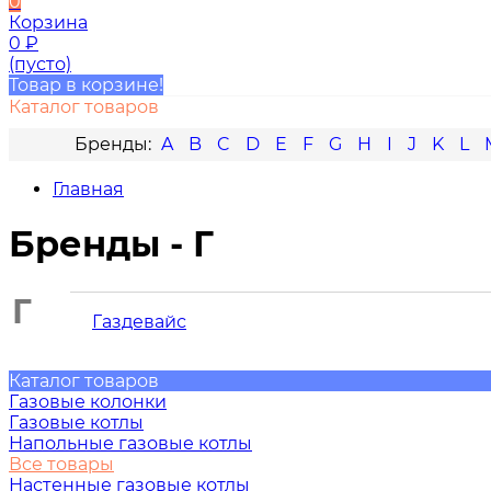
0
Корзина
0
₽
(пусто)
Товар в корзине!
Каталог товаров
A
B
C
D
E
F
G
H
I
J
K
L
Главная
Бренды - Г
Г
Газдевайс
Каталог товаров
Газовые колонки
Газовые котлы
Напольные газовые котлы
Все товары
Настенные газовые котлы