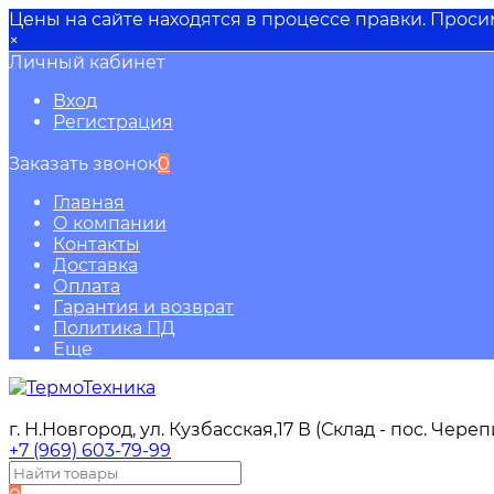
Цены на сайте находятся в процессе правки. Прос
×
Личный кабинет
Вход
Регистрация
Заказать звонок
0
Главная
О компании
Контакты
Доставка
Оплата
Гарантия и возврат
Политика ПД
Еще
г. Н.Новгород, ул. Кузбасская,17 В (Склад - пос. Чере
+7 (969) 603-79-99