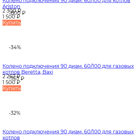
Колено подключения 90 диам. 60/100 для котлов
Ariston
2 300
₽
-800
₽
1 500
₽
Купить
-34%
Колено подключения 90 диам. 60/100 для газовых
котлов Beretta, Baxi
2 267
₽
-767
₽
1 500
₽
Купить
-32%
Колено подключения 90 диам. 60/100 для газовых
котлов