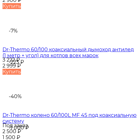
2 900
₽
Купить
-7%
Dr-Thermo 60/100 коаксиальный дымоход антилед
(1 метр + угол) для котлов всех марок
3 222
₽
-223
₽
2 999
₽
Купить
-40%
Dr-Thermo колено 60/100L MF 45 под коаксиальную
систему
Под заказ
-1 000
₽
2 500
₽
1 500
₽