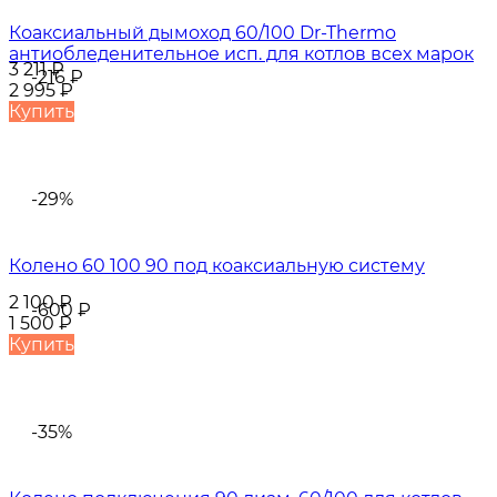
Коаксиальный дымоход 60/100 Dr-Thermo
антиобледенительное исп. для котлов всех марок
3 211
₽
-216
₽
2 995
₽
Купить
-29%
Колено 60 100 90 под коаксиальную систему
2 100
₽
-600
₽
1 500
₽
Купить
-35%