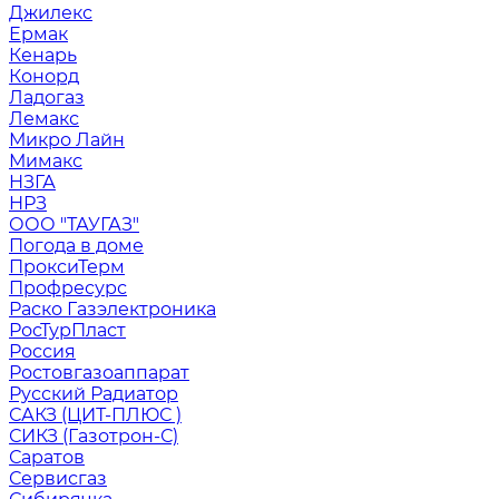
Джилекс
Ермак
Кенарь
Конорд
Ладогаз
Лемакс
Микро Лайн
Мимакс
НЗГА
НРЗ
ООО "ТАУГАЗ"
Погода в доме
ПроксиТерм
Профресурс
Раско Газэлектроника
РосТурПласт
Россия
Ростовгазоаппарат
Русский Радиатор
САКЗ (ЦИТ-ПЛЮС )
СИКЗ (Газотрон-С)
Саратов
Сервисгаз