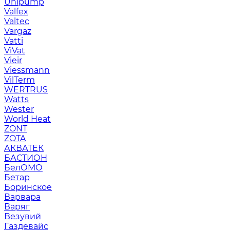
Unipump
Valfex
Valtec
Vargaz
Vatti
ViVat
Vieir
Viessmann
VilTerm
WERTRUS
Watts
Wester
World Heat
ZONT
ZOTA
АКВАТЕК
БАСТИОН
БелОМО
Бетар
Боринское
Варвара
Варяг
Везувий
Газдевайс