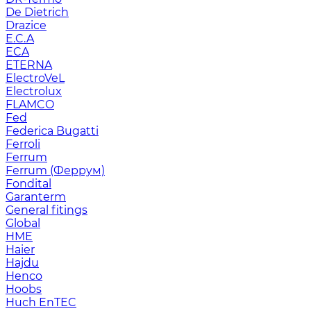
De Dietrich
Drazice
E.C.A
ECA
ETERNA
ElectroVeL
Electrolux
FLAMCO
Fed
Federica Bugatti
Ferroli
Ferrum
Ferrum (Феррум)
Fondital
Garanterm
General fitings
Global
HME
Haier
Hajdu
Henco
Hoobs
Huch EnTEC