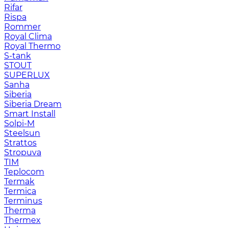
Rifar
Rispa
Rommer
Royal Clima
Royal Thermo
S-tank
STOUT
SUPERLUX
Sanha
Siberia
Siberia Dream
Smart Install
Solpi-M
Steelsun
Strattos
Stropuva
TIM
Teplocom
Termak
Termica
Terminus
Therma
Thermex