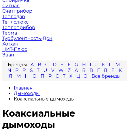
Сибирячка
Сигнал
Счетприбор
Теплодар
Теплолюкс
Теплоприбор
Терма
Турбулентность-Дон
Хотхан
ЦИТ-Плюс
Эван
A
B
C
D
E
F
G
H
I
J
K
L
M
N
P
R
S
T
U
V
W
Z
А
Б
В
Г
Д
Е
К
Л
М
Н
О
П
Р
С
Т
Х
Ц
Э
Главная
Дымоходы
Коаксиальные дымоходы
Коаксиальные
дымоходы