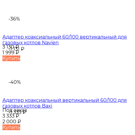
-36%
Адаптер коаксиальный 60/100 вертикальный для
газовых котлов Navien
3 130
₽
-1 131
₽
1 999
₽
Купить
-40%
Адаптер коаксиальный вертикальный 60/100 для
газовых котлов Baxi
Под заказ
-1 333
₽
3 333
₽
2 000
₽
Купить