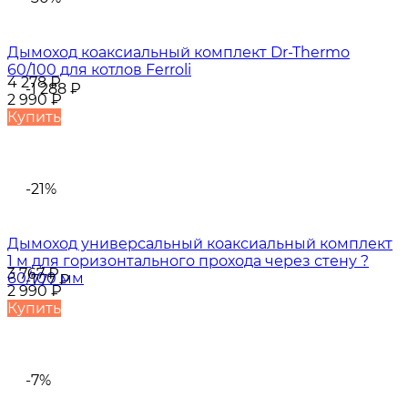
Дымоход коаксиальный комплект Dr-Thermo
60/100 для котлов Ferroli
4 278
₽
-1 288
₽
2 990
₽
Купить
-21%
Дымоход универсальный коаксиальный комплект
1 м для горизонтального прохода через стену ?
3 767
₽
60/100 мм
-777
₽
2 990
₽
Купить
-7%