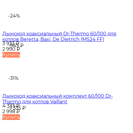
-24%
Дымоход коаксиальный Dr-Thermo 60/100 для
котлов Beretta, Baxi, De Dietrich (MS24 FF)
3 933
₽
-943
₽
2 990
₽
Купить
-31%
Дымоход коаксиальный комплект 60/100 Dr-
Thermo для котлов Vaillant
4 333
₽
-1 335
₽
2 998
₽
Купить