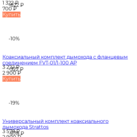
1 322
₽
-622
₽
700
₽
Купить
-10%
Коаксиальный комплект дымохода с фланцевым
соединением FVT-01/1-100 AP
3 222
₽
-322
₽
2 900
₽
Купить
-19%
Универсальный комплект коаксиального
дымохода Strattos
3 578
₽
-678
₽