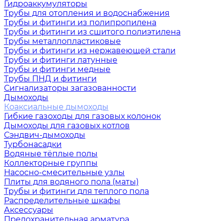
Гидроаккумуляторы
Трубы для отопления и водоснабжения
Трубы и фитинги из полипропилена
Трубы и фитинги из сшитого полиэтилена
Трубы металлопластиковые
Трубы и фитинги из нержавеющей стали
Трубы и фитинги латунные
Трубы и фитинги медные
Трубы ПНД и фитинги
Сигнализаторы загазованности
Дымоходы
Коаксиальные дымоходы
Гибкие газоходы для газовых колонок
Дымоходы для газовых котлов
Сэндвич-дымоходы
Турбонасадки
Водяные тёплые полы
Коллекторные группы
Насосно-смесительные узлы
Плиты для водяного пола (маты)
Трубы и фитинги для теплого пола
Распределительные шкафы
Аксессуары
Предохранительная арматура