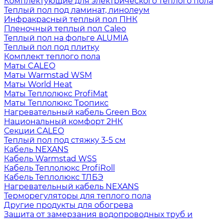
Комплектующие для электрического теплого пола
Теплый пол под ламинат, линолеум
Инфракрасный теплый пол ПНК
Пленочный теплый пол Caleo
Теплый пол на фольге ALUMIA
Теплый пол под плитку
Комплект теплого пола
Маты CALEO
Маты Warmstad WSM
Маты World Heat
Маты Теплолюкс ProfiMat
Маты Теплолюкс Тропикс
Нагревательный кабель Green Box
Национальный комфорт 2НК
Секции CALEO
Теплый пол под стяжку 3-5 см
Кабель NEXANS
Кабель Warmstad WSS
Кабель Теплолюкс ProfiRoll
Кабель Теплолюкс ТЛБЭ
Нагревательный кабель NEXANS
Терморегуляторы для теплого пола
Другие продукты для обогрева
Защита от замерзания водопроводных труб и