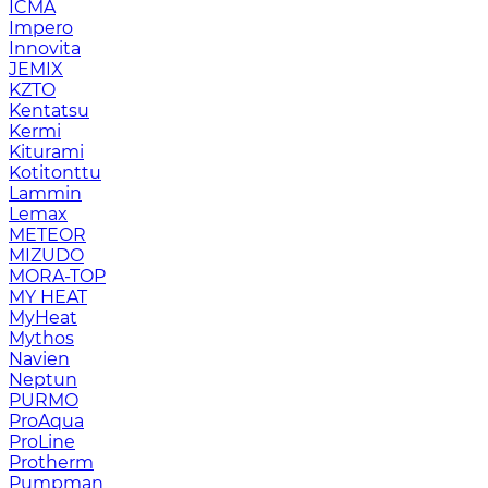
ICMA
Impero
Innovita
JEMIX
KZTO
Kentatsu
Kermi
Kiturami
Kotitonttu
Lammin
Lemax
METEOR
MIZUDO
MORA-TOP
MY HEAT
MyHeat
Mythos
Navien
Neptun
PURMO
ProAqua
ProLine
Protherm
Pumpman