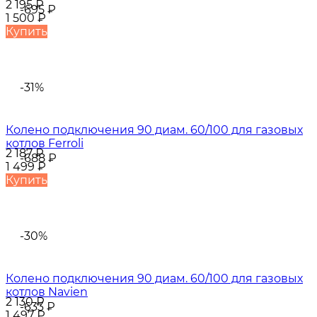
2 195
₽
-695
₽
1 500
₽
Купить
-31%
Колено подключения 90 диам. 60/100 для газовых
котлов Ferroli
2 187
₽
-688
₽
1 499
₽
Купить
-30%
Колено подключения 90 диам. 60/100 для газовых
котлов Navien
2 130
₽
-633
₽
1 497
₽