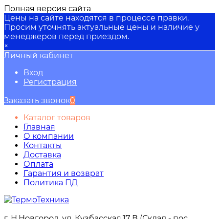
Полная версия сайта
Цены на сайте находятся в процессе правки.
Просим уточнять актуальные цены и наличие у
менеджеров перед приездом.
×
Личный кабинет
Вход
Регистрация
Заказать звонок
0
Каталог товаров
Главная
О компании
Контакты
Доставка
Оплата
Гарантия и возврат
Политика ПД
г. Н.Новгород, ул. Кузбасская,17 В (Склад - пос.