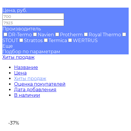
Цена, руб.
—
Производитель
DR-Termo
Navien
Protherm
Royal Thermo
STOUT
Strattos
Termica
WERTRUS
Еще
Подбор по параметрам
Хиты продаж
Название
Цена
Хиты продаж
Оценка покупателей
Дата добавления
В наличии
-37%