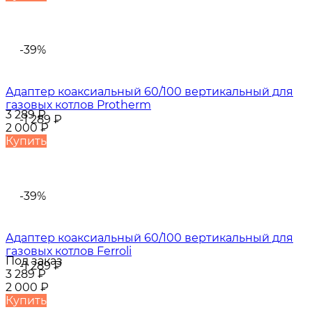
-39%
Адаптер коаксиальный 60/100 вертикальный для
газовых котлов Protherm
3 289
₽
-1 289
₽
2 000
₽
Купить
-39%
Адаптер коаксиальный 60/100 вертикальный для
газовых котлов Ferroli
Под заказ
-1 289
₽
3 289
₽
2 000
₽
Купить