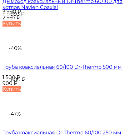
Дымоход коаксиальный Dr-Thermo 60/100 для
котлов Navien Coaxial
3 990
₽
-993
₽
2 997
₽
Купить
-40%
Труба коаксиальная 60/100 Dr-Thermo 500 мм
1 500
₽
-600
₽
900
₽
Купить
-47%
Труба коаксиальная Dr-Thermo 60/100 250 мм