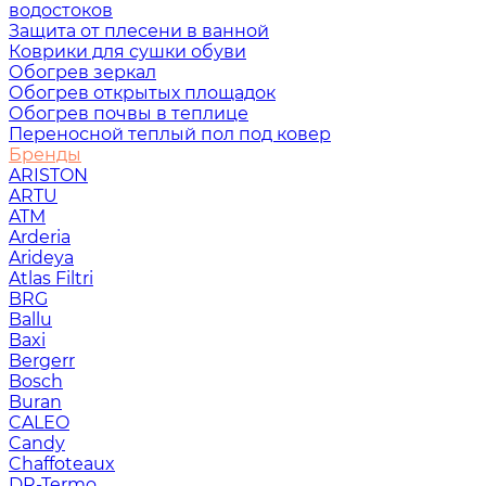
водостоков
Защита от плесени в ванной
Коврики для сушки обуви
Обогрев зеркал
Обогрев открытых площадок
Обогрев почвы в теплице
Переносной теплый пол под ковер
Бренды
ARISTON
ARTU
ATM
Arderia
Arideya
Atlas Filtri
BRG
Ballu
Baxi
Bergerr
Bosch
Buran
CALEO
Candy
Chaffoteaux
DR-Termo