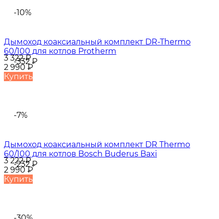
-10%
Дымоход коаксиальный комплект DR-Thermo
60/100 для котлов Protherm
3 322
₽
-332
₽
2 990
₽
Купить
-7%
Дымоход коаксиальный комплект DR Thermo
60/100 для котлов Bosch Buderus Baxi
3 222
₽
-232
₽
2 990
₽
Купить
-30%