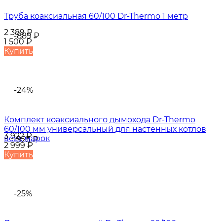
Труба коаксиальная 60/100 Dr-Thermo 1 метр
2 389
₽
-889
₽
1 500
₽
Купить
-24%
Комплект коаксиального дымохода Dr-Thermo​​
60/100 мм универсальный для настенных котлов
3 922
₽
всех марок
-923
₽
2 999
₽
Купить
-25%