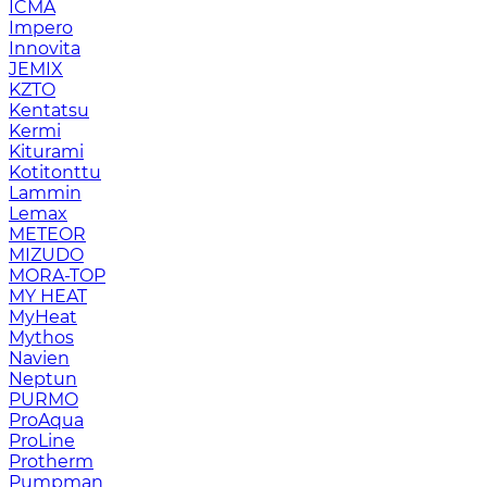
ICMA
Impero
Innovita
JEMIX
KZTO
Kentatsu
Kermi
Kiturami
Kotitonttu
Lammin
Lemax
METEOR
MIZUDO
MORA-TOP
MY HEAT
MyHeat
Mythos
Navien
Neptun
PURMO
ProAqua
ProLine
Protherm
Pumpman