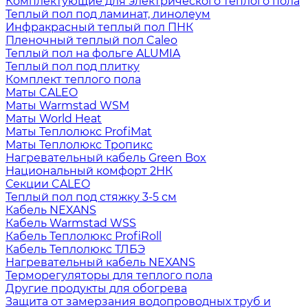
Комплектующие для электрического теплого пола
Теплый пол под ламинат, линолеум
Инфракрасный теплый пол ПНК
Пленочный теплый пол Caleo
Теплый пол на фольге ALUMIA
Теплый пол под плитку
Комплект теплого пола
Маты CALEO
Маты Warmstad WSM
Маты World Heat
Маты Теплолюкс ProfiMat
Маты Теплолюкс Тропикс
Нагревательный кабель Green Box
Национальный комфорт 2НК
Секции CALEO
Теплый пол под стяжку 3-5 см
Кабель NEXANS
Кабель Warmstad WSS
Кабель Теплолюкс ProfiRoll
Кабель Теплолюкс ТЛБЭ
Нагревательный кабель NEXANS
Терморегуляторы для теплого пола
Другие продукты для обогрева
Защита от замерзания водопроводных труб и