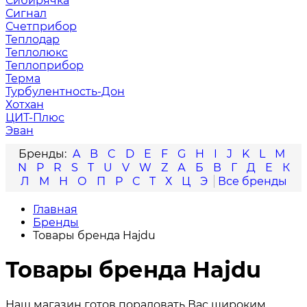
Сибирячка
Сигнал
Счетприбор
Теплодар
Теплолюкс
Теплоприбор
Терма
Турбулентность-Дон
Хотхан
ЦИТ-Плюс
Эван
A
B
C
D
E
F
G
H
I
J
K
L
M
N
P
R
S
T
U
V
W
Z
А
Б
В
Г
Д
Е
К
Л
М
Н
О
П
Р
С
Т
Х
Ц
Э
Главная
Бренды
Товары бренда Hajdu
Товары бренда Hajdu
Наш магазин готов порадовать Вас широким