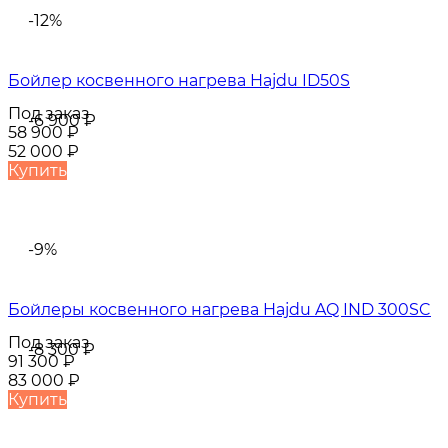
-12%
Бойлер косвенного нагрева Hajdu ID50S
Под заказ
-6 900
₽
58 900
₽
52 000
₽
Купить
-9%
Бойлеры косвенного нагрева Hajdu AQ IND 300SC
Под заказ
-8 300
₽
91 300
₽
83 000
₽
Купить