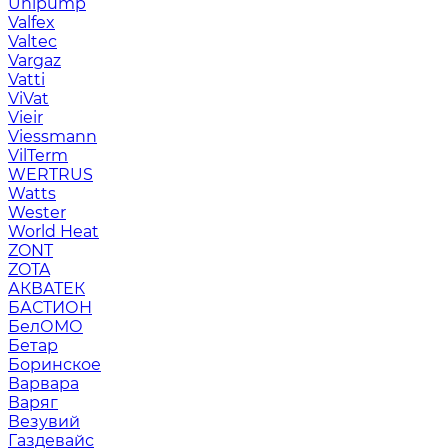
Unipump
Valfex
Valtec
Vargaz
Vatti
ViVat
Vieir
Viessmann
VilTerm
WERTRUS
Watts
Wester
World Heat
ZONT
ZOTA
АКВАТЕК
БАСТИОН
БелОМО
Бетар
Боринское
Варвара
Варяг
Везувий
Газдевайс