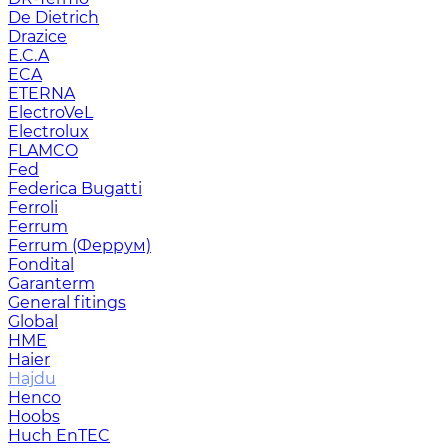
De Dietrich
Drazice
E.C.A
ECA
ETERNA
ElectroVeL
Electrolux
FLAMCO
Fed
Federica Bugatti
Ferroli
Ferrum
Ferrum (Феррум)
Fondital
Garanterm
General fitings
Global
HME
Haier
Hajdu
Henco
Hoobs
Huch EnTEC