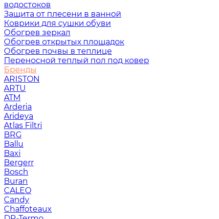
водостоков
Защита от плесени в ванной
Коврики для сушки обуви
Обогрев зеркал
Обогрев открытых площадок
Обогрев почвы в теплице
Переносной теплый пол под ковер
Бренды
ARISTON
ARTU
ATM
Arderia
Arideya
Atlas Filtri
BRG
Ballu
Baxi
Bergerr
Bosch
Buran
CALEO
Candy
Chaffoteaux
DR-Termo