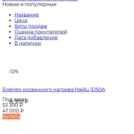
Новые и популярные
Название
Цена
Хиты продаж
Оценка покупателей
Дата добавления
В наличии
-12%
Бойлер косвенного нагрева Hajdu ID50A
Под заказ
-6 300
₽
53 300
₽
47 000
₽
Купить