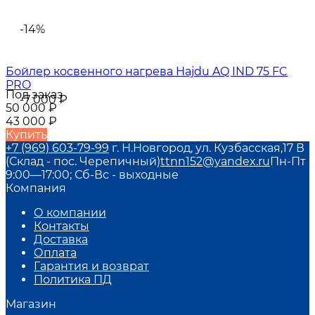
-14%
Бойлер косвенного нагрева Hajdu AQ IND 75 FC
PRO
Под заказ
-7 000
₽
50 000
₽
43 000
₽
Купить
+7 (969) 603-79-99
г. Н.Новгород, ул. Кузбасская,17 В
(Склад - пос. Черепичный)
ttnn152@yandex.ru
Пн-Пт
9:00—17:00; Сб-Вс - выходные
Компания
О компании
Контакты
Доставка
Оплата
Гарантия и возврат
Политика ПД
Магазин