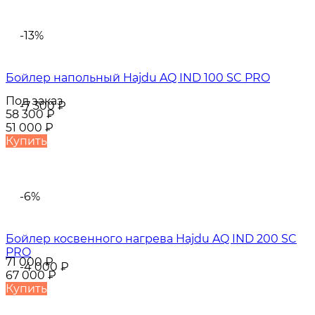
-13%
Бойлер напольный Hajdu AQ IND 100 SC PRO
Под заказ
-7 300
₽
58 300
₽
51 000
₽
Купить
-6%
Бойлер косвенного нагрева Hajdu AQ IND 200 SC
PRO
71 000
₽
-4 000
₽
67 000
₽
Купить