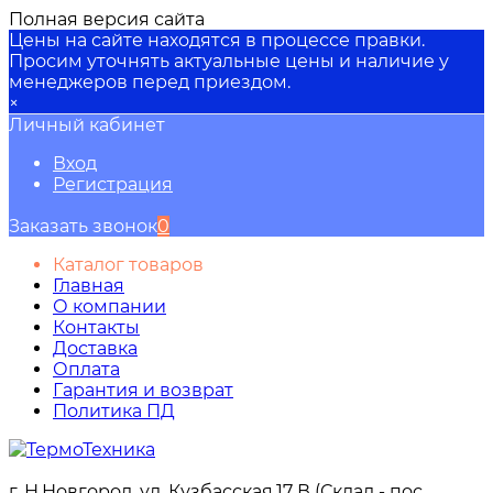
Полная версия сайта
Цены на сайте находятся в процессе правки.
Просим уточнять актуальные цены и наличие у
менеджеров перед приездом.
×
Личный кабинет
Вход
Регистрация
Заказать звонок
0
Каталог товаров
Главная
О компании
Контакты
Доставка
Оплата
Гарантия и возврат
Политика ПД
г. Н.Новгород, ул. Кузбасская,17 В (Склад - пос.