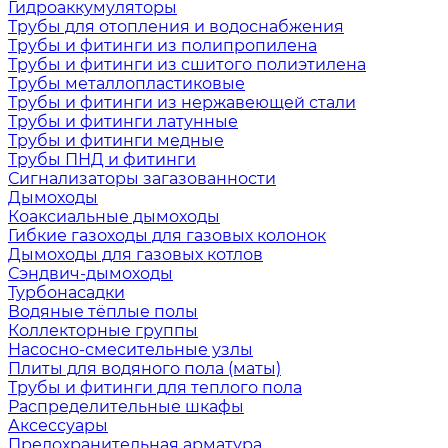
Гидроаккумуляторы
Трубы для отопления и водоснабжения
Трубы и фитинги из полипропилена
Трубы и фитинги из сшитого полиэтилена
Трубы металлопластиковые
Трубы и фитинги из нержавеющей стали
Трубы и фитинги латунные
Трубы и фитинги медные
Трубы ПНД и фитинги
Сигнализаторы загазованности
Дымоходы
Коаксиальные дымоходы
Гибкие газоходы для газовых колонок
Дымоходы для газовых котлов
Сэндвич-дымоходы
Турбонасадки
Водяные тёплые полы
Коллекторные группы
Насосно-смесительные узлы
Плиты для водяного пола (маты)
Трубы и фитинги для теплого пола
Распределительные шкафы
Аксессуары
Предохранительная арматура