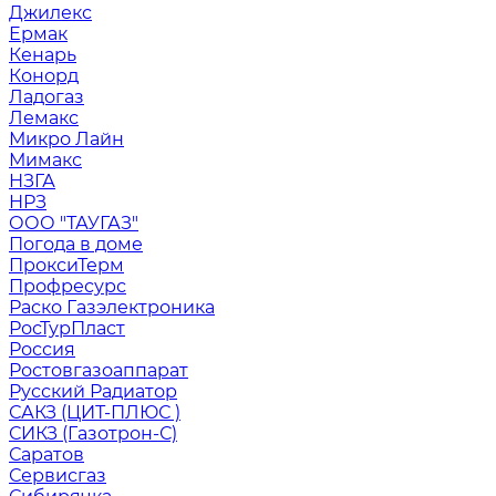
Джилекс
Ермак
Кенарь
Конорд
Ладогаз
Лемакс
Микро Лайн
Мимакс
НЗГА
НРЗ
ООО "ТАУГАЗ"
Погода в доме
ПроксиТерм
Профресурс
Раско Газэлектроника
РосТурПласт
Россия
Ростовгазоаппарат
Русский Радиатор
САКЗ (ЦИТ-ПЛЮС )
СИКЗ (Газотрон-С)
Саратов
Сервисгаз