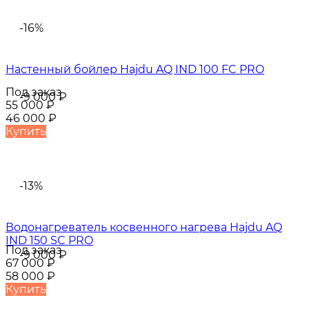
-16%
Настенный бойлер Hajdu AQ IND 100 FC PRO
Под заказ
-9 000
₽
55 000
₽
46 000
₽
Купить
-13%
Водонагреватель косвенного нагрева Hajdu AQ
IND 150 SC PRO
Под заказ
-9 000
₽
67 000
₽
58 000
₽
Купить