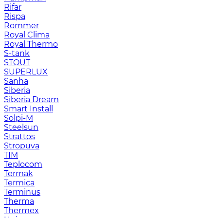
Rifar
Rispa
Rommer
Royal Clima
Royal Thermo
S-tank
STOUT
SUPERLUX
Sanha
Siberia
Siberia Dream
Smart Install
Solpi-M
Steelsun
Strattos
Stropuva
TIM
Teplocom
Termak
Termica
Terminus
Therma
Thermex