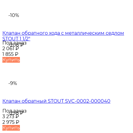
-10%
Клапан обратного хода с металлическим седлом
STOUT 1 1/2"
Под заказ
-206
₽
2 061
₽
1 855
₽
Купить
-9%
Клапан обратный STOUT SVC-0002-000040
Под заказ
-298
₽
3 273
₽
2 975
₽
Купить