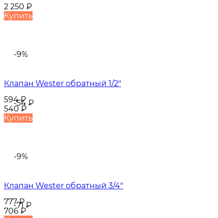
2 250
₽
Купить
-9%
Клапан Wester обратный 1/2"
594
₽
-54
₽
540
₽
Купить
-9%
Клапан Wester обратный 3/4"
777
₽
-71
₽
706
₽