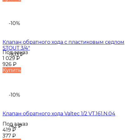
-10%
Клапан обратного хода с пластиковым седлом
STOUT 3/4"
Под заказ
-103
₽
1 029
₽
926
₽
Купить
-10%
Клапан обратного хода Valtec 1/2 VT.161.N.04
Под заказ
-42
₽
419
₽
377
₽