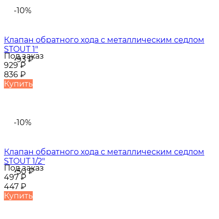
-10%
Клапан обратного хода с металлическим седлом
STOUT 1"
Под заказ
-93
₽
929
₽
836
₽
Купить
-10%
Клапан обратного хода с металлическим седлом
STOUT 1/2"
Под заказ
-50
₽
497
₽
447
₽
Купить