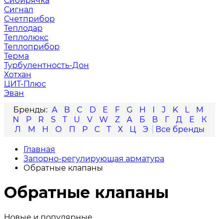
Сибирячка
Сигнал
Счетприбор
Теплодар
Теплолюкс
Теплоприбор
Терма
Турбулентность-Дон
Хотхан
ЦИТ-Плюс
Эван
A
B
C
D
E
F
G
H
I
J
K
L
M
N
P
R
S
T
U
V
W
Z
А
Б
В
Г
Д
Е
К
Л
М
Н
О
П
Р
С
Т
Х
Ц
Э
Главная
Запорно-регулирующая арматура
Обратные клапаны
Обратные клапаны
Новые и популярные