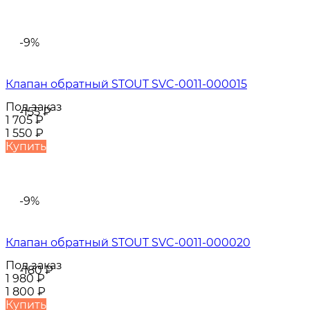
-9%
Клапан обратный STOUT SVC-0011-000015
Под заказ
-155
₽
1 705
₽
1 550
₽
Купить
-9%
Клапан обратный STOUT SVC-0011-000020
Под заказ
-180
₽
1 980
₽
1 800
₽
Купить