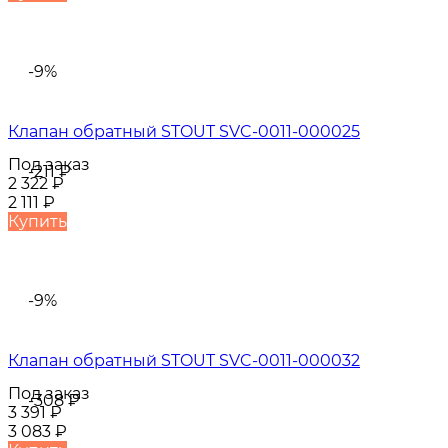
-9%
Клапан обратный STOUT SVC-0011-000025
Под заказ
-211
₽
2 322
₽
2 111
₽
Купить
-9%
Клапан обратный STOUT SVC-0011-000032
Под заказ
-308
₽
3 391
₽
3 083
₽