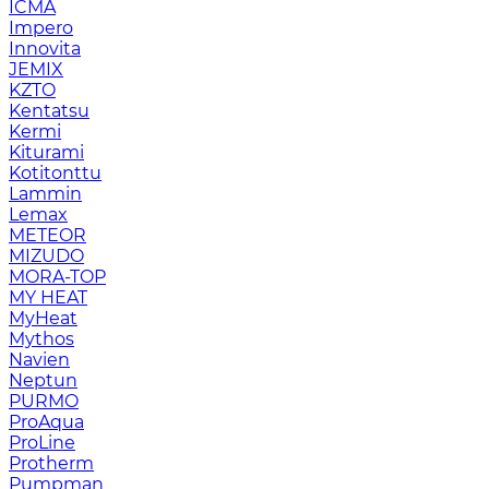
ICMA
Impero
Innovita
JEMIX
KZTO
Kentatsu
Kermi
Kiturami
Kotitonttu
Lammin
Lemax
METEOR
MIZUDO
MORA-TOP
MY HEAT
MyHeat
Mythos
Navien
Neptun
PURMO
ProAqua
ProLine
Protherm
Pumpman