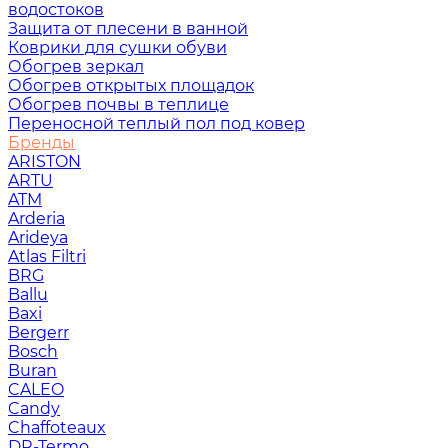
водостоков
Защита от плесени в ванной
Коврики для сушки обуви
Обогрев зеркал
Обогрев открытых площадок
Обогрев почвы в теплице
Переносной теплый пол под ковер
Бренды
ARISTON
ARTU
ATM
Arderia
Arideya
Atlas Filtri
BRG
Ballu
Baxi
Bergerr
Bosch
Buran
CALEO
Candy
Chaffoteaux
DR-Termo