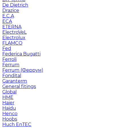
De Dietrich
Drazice
E.C.A
ECA
ETERNA
ElectroVeL
Electrolux
FLAMCO
Fed
Federica Bugatti
Ferroli
Ferrum
Ferrum (Феррум)
Fondital
Garanterm
General fitings
Global
HME
Haier
Hajdu
Henco
Hoobs
Huch EnTEC