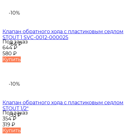
-10%
Клапан обратного хода с пластиковым седлом
STOUT 1 SVC-0012-000025
Под заказ
-64
₽
644
₽
580
₽
Купить
-10%
Клапан обратного хода с пластиковым седлом
STOUT 1/2"
Под заказ
-35
₽
354
₽
319
₽
Купить