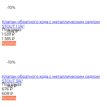
-10%
Клапан обратного хода с металлическим седлом
STOUT 1 1/4"
Под заказ
-154
₽
1 539
₽
1 385
₽
Купить
-10%
Клапан обратного хода с металлическим седлом
STOUT 3/4"
Под заказ
-68
₽
676
₽
608
₽
Купить