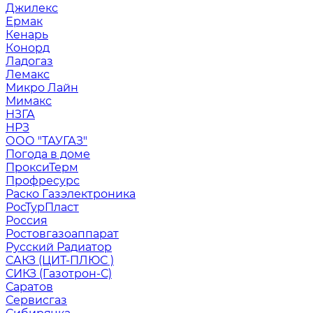
Джилекс
Ермак
Кенарь
Конорд
Ладогаз
Лемакс
Микро Лайн
Мимакс
НЗГА
НРЗ
ООО "ТАУГАЗ"
Погода в доме
ПроксиТерм
Профресурс
Раско Газэлектроника
РосТурПласт
Россия
Ростовгазоаппарат
Русский Радиатор
САКЗ (ЦИТ-ПЛЮС )
СИКЗ (Газотрон-С)
Саратов
Сервисгаз