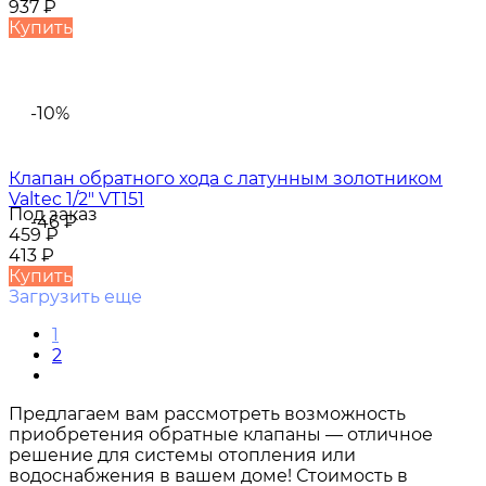
937
₽
Купить
-10%
Клапан обратного хода с латунным золотником
Valtec 1/2" VT151
Под заказ
-46
₽
459
₽
413
₽
Купить
Загрузить еще
1
2
Предлагаем вам рассмотреть возможность
приобретения обратные клапаны — отличное
решение для системы отопления или
водоснабжения в вашем доме! Стоимость в