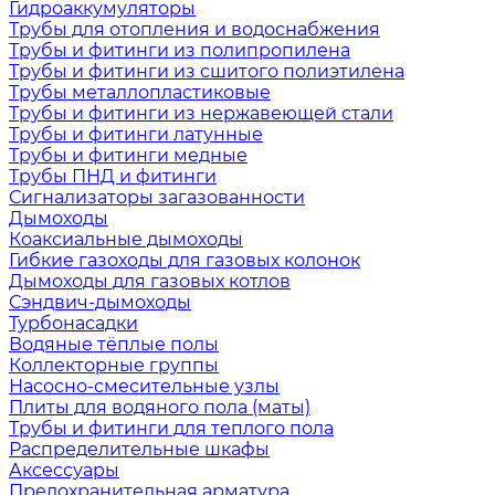
Гидроаккумуляторы
Трубы для отопления и водоснабжения
Трубы и фитинги из полипропилена
Трубы и фитинги из сшитого полиэтилена
Трубы металлопластиковые
Трубы и фитинги из нержавеющей стали
Трубы и фитинги латунные
Трубы и фитинги медные
Трубы ПНД и фитинги
Сигнализаторы загазованности
Дымоходы
Коаксиальные дымоходы
Гибкие газоходы для газовых колонок
Дымоходы для газовых котлов
Сэндвич-дымоходы
Турбонасадки
Водяные тёплые полы
Коллекторные группы
Насосно-смесительные узлы
Плиты для водяного пола (маты)
Трубы и фитинги для теплого пола
Распределительные шкафы
Аксессуары
Предохранительная арматура