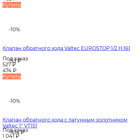
Купить
-10%
Клапан обратного хода Valtec EUROSTOP 1/2 H.161
Под заказ
-53
₽
527
₽
474
₽
Купить
-10%
Клапан обратного хода с латунным золотником
Valtec 1" VT151
Под заказ
-104
₽
1 041
₽