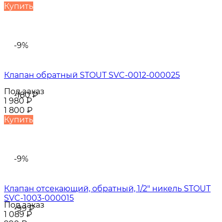
Купить
-9%
Клапан обратный STOUT SVC-0012-000025
Под заказ
-180
₽
1 980
₽
1 800
₽
Купить
-9%
Клапан отсекающий, обратный, 1/2" никель STOUT
SVC-1003-000015
Под заказ
-99
₽
1 089
₽