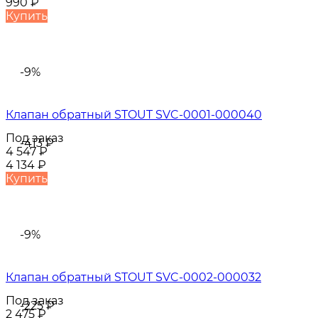
990
₽
Купить
-9%
Клапан обратный STOUT SVC-0001-000040
Под заказ
-413
₽
4 547
₽
4 134
₽
Купить
-9%
Клапан обратный STOUT SVC-0002-000032
Под заказ
-225
₽
2 475
₽