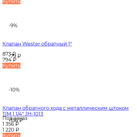
Купить
-9%
Клапан Wester обратный 1"
873
₽
-79
₽
794
₽
Купить
-10%
Клапан обратного хода с металлическим штоком
TIM 1 1/4" JH-1013
Под заказ
-136
₽
1 356
₽
1 220
₽
Купить