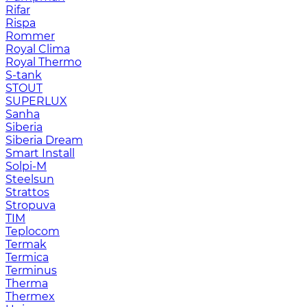
Rifar
Rispa
Rommer
Royal Clima
Royal Thermo
S-tank
STOUT
SUPERLUX
Sanha
Siberia
Siberia Dream
Smart Install
Solpi-M
Steelsun
Strattos
Stropuva
TIM
Teplocom
Termak
Termica
Terminus
Therma
Thermex