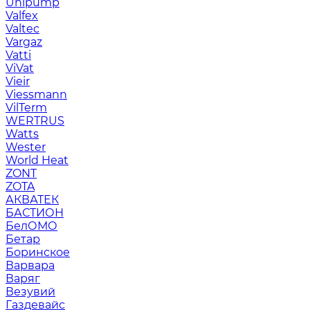
Unipump
Valfex
Valtec
Vargaz
Vatti
ViVat
Vieir
Viessmann
VilTerm
WERTRUS
Watts
Wester
World Heat
ZONT
ZOTA
АКВАТЕК
БАСТИОН
БелОМО
Бетар
Боринское
Варвара
Варяг
Везувий
Газдевайс