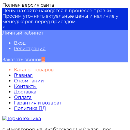
Полная версия сайта
Цены на сайте находятся в процессе правки.
Просим уточнять актуальные цены и наличие у
менеджеров перед приездом.
×
Личный кабинет
Вход
Регистрация
Заказать звонок
0
Каталог товаров
Главная
О компании
Контакты
Доставка
Оплата
Гарантия и возврат
Политика ПД
г. Н.Новгород, ул. Кузбасская,17 В (Склад - пос.