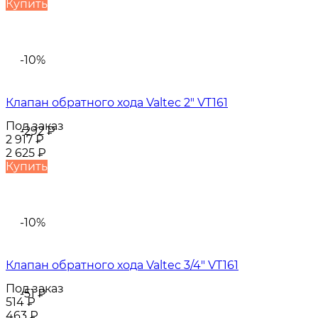
Купить
-10%
Клапан обратного хода Valtec 2" VT161
Под заказ
-292
₽
2 917
₽
2 625
₽
Купить
-10%
Клапан обратного хода Valtec 3/4" VT161
Под заказ
-51
₽
514
₽
463
₽