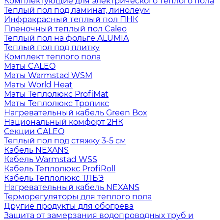
Комплектующие для электрического теплого пола
Теплый пол под ламинат, линолеум
Инфракрасный теплый пол ПНК
Пленочный теплый пол Caleo
Теплый пол на фольге ALUMIA
Теплый пол под плитку
Комплект теплого пола
Маты CALEO
Маты Warmstad WSM
Маты World Heat
Маты Теплолюкс ProfiMat
Маты Теплолюкс Тропикс
Нагревательный кабель Green Box
Национальный комфорт 2НК
Секции CALEO
Теплый пол под стяжку 3-5 см
Кабель NEXANS
Кабель Warmstad WSS
Кабель Теплолюкс ProfiRoll
Кабель Теплолюкс ТЛБЭ
Нагревательный кабель NEXANS
Терморегуляторы для теплого пола
Другие продукты для обогрева
Защита от замерзания водопроводных труб и