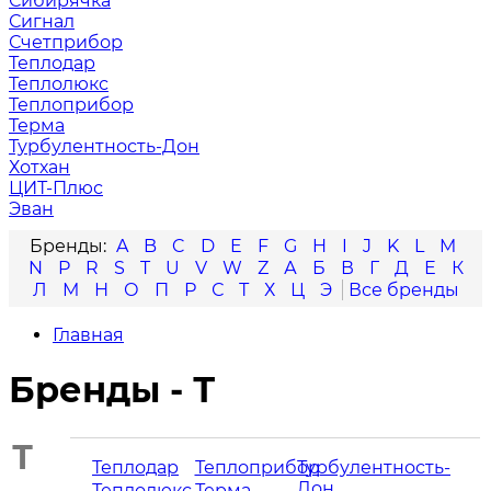
Сибирячка
Сигнал
Счетприбор
Теплодар
Теплолюкс
Теплоприбор
Терма
Турбулентность-Дон
Хотхан
ЦИТ-Плюс
Эван
A
B
C
D
E
F
G
H
I
J
K
L
M
N
P
R
S
T
U
V
W
Z
А
Б
В
Г
Д
Е
К
Л
М
Н
О
П
Р
С
Т
Х
Ц
Э
Главная
Бренды - Т
Т
Теплодар
Теплоприбор
Турбулентность-
Дон
Теплолюкс
Терма