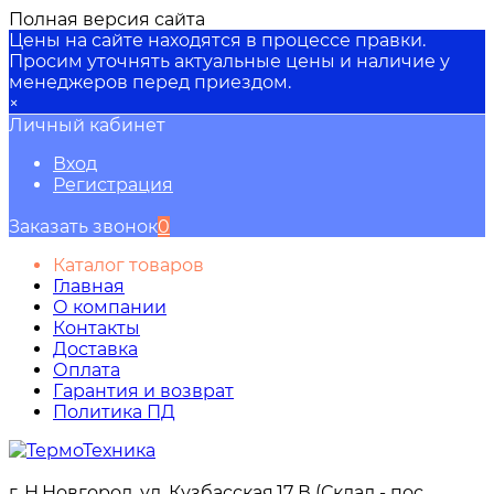
Полная версия сайта
Цены на сайте находятся в процессе правки.
Просим уточнять актуальные цены и наличие у
менеджеров перед приездом.
×
Личный кабинет
Вход
Регистрация
Заказать звонок
0
Каталог товаров
Главная
О компании
Контакты
Доставка
Оплата
Гарантия и возврат
Политика ПД
г. Н.Новгород, ул. Кузбасская,17 В (Склад - пос.