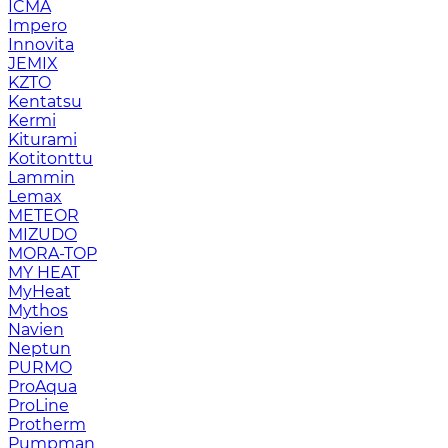
ICMA
Impero
Innovita
JEMIX
KZTO
Kentatsu
Kermi
Kiturami
Kotitonttu
Lammin
Lemax
METEOR
MIZUDO
MORA-TOP
MY HEAT
MyHeat
Mythos
Navien
Neptun
PURMO
ProAqua
ProLine
Protherm
Pumpman