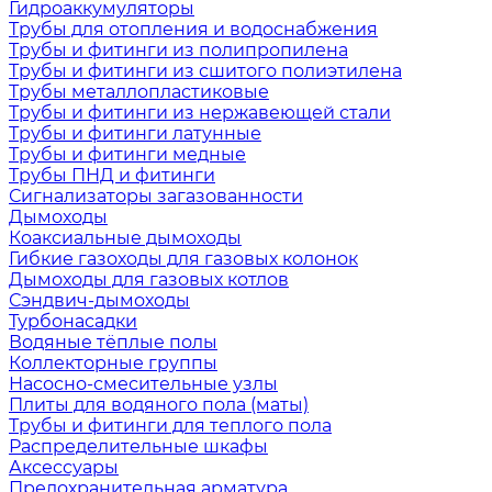
Гидроаккумуляторы
Трубы для отопления и водоснабжения
Трубы и фитинги из полипропилена
Трубы и фитинги из сшитого полиэтилена
Трубы металлопластиковые
Трубы и фитинги из нержавеющей стали
Трубы и фитинги латунные
Трубы и фитинги медные
Трубы ПНД и фитинги
Сигнализаторы загазованности
Дымоходы
Коаксиальные дымоходы
Гибкие газоходы для газовых колонок
Дымоходы для газовых котлов
Сэндвич-дымоходы
Турбонасадки
Водяные тёплые полы
Коллекторные группы
Насосно-смесительные узлы
Плиты для водяного пола (маты)
Трубы и фитинги для теплого пола
Распределительные шкафы
Аксессуары
Предохранительная арматура