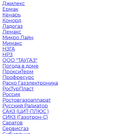
Джилекс
Ермак
Кенарь
Конорд
Ладогаз
Лемакс
Микро Лайн
Мимакс
НЗГА
НРЗ
ООО "ТАУГАЗ"
Погода в доме
ПроксиТерм
Профресурс
Раско Газэлектроника
РосТурПласт
Россия
Ростовгазоаппарат
Русский Радиатор
САКЗ (ЦИТ-ПЛЮС )
СИКЗ (Газотрон-С)
Саратов
Сервисгаз