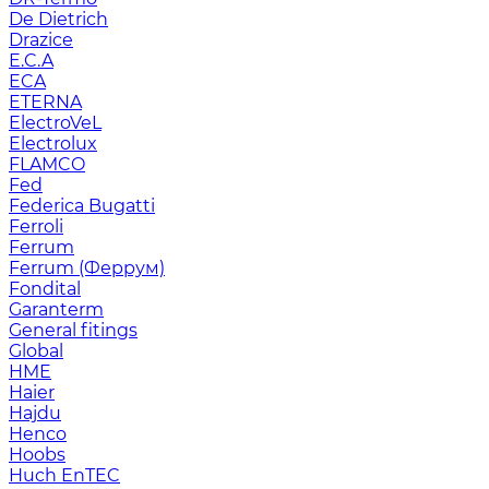
De Dietrich
Drazice
E.C.A
ECA
ETERNA
ElectroVeL
Electrolux
FLAMCO
Fed
Federica Bugatti
Ferroli
Ferrum
Ferrum (Феррум)
Fondital
Garanterm
General fitings
Global
HME
Haier
Hajdu
Henco
Hoobs
Huch EnTEC