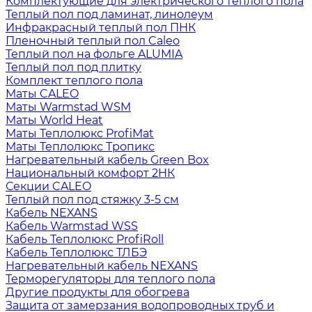
Комплектующие для электрического теплого пола
Теплый пол под ламинат, линолеум
Инфракрасный теплый пол ПНК
Пленочный теплый пол Caleo
Теплый пол на фольге ALUMIA
Теплый пол под плитку
Комплект теплого пола
Маты CALEO
Маты Warmstad WSM
Маты World Heat
Маты Теплолюкс ProfiMat
Маты Теплолюкс Тропикс
Нагревательный кабель Green Box
Национальный комфорт 2НК
Секции CALEO
Теплый пол под стяжку 3-5 см
Кабель NEXANS
Кабель Warmstad WSS
Кабель Теплолюкс ProfiRoll
Кабель Теплолюкс ТЛБЭ
Нагревательный кабель NEXANS
Терморегуляторы для теплого пола
Другие продукты для обогрева
Защита от замерзания водопроводных труб и