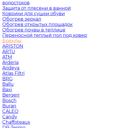
водостоков
Защита от плесени в ванной
Коврики для сушки обуви
Обогрев зеркал
Обогрев открытых площадок
Обогрев почвы в теплице
Переносной теплый пол под ковер
Бренды
ARISTON
ARTU
ATM
Arderia
Arideya
Atlas Filtri
BRG
Ballu
Baxi
Bergerr
Bosch
Buran
CALEO
Candy
Chaffoteaux
DR-Termo