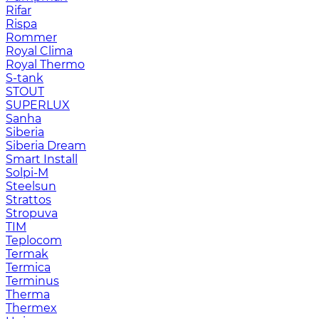
Rifar
Rispa
Rommer
Royal Clima
Royal Thermo
S-tank
STOUT
SUPERLUX
Sanha
Siberia
Siberia Dream
Smart Install
Solpi-M
Steelsun
Strattos
Stropuva
TIM
Teplocom
Termak
Termica
Terminus
Therma
Thermex