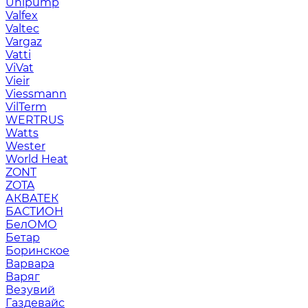
Unipump
Valfex
Valtec
Vargaz
Vatti
ViVat
Vieir
Viessmann
VilTerm
WERTRUS
Watts
Wester
World Heat
ZONT
ZOTA
АКВАТЕК
БАСТИОН
БелОМО
Бетар
Боринское
Варвара
Варяг
Везувий
Газдевайс