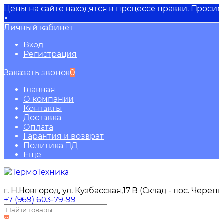
Цены на сайте находятся в процессе правки. Прос
×
Личный кабинет
Вход
Регистрация
Заказать звонок
0
Главная
О компании
Контакты
Доставка
Оплата
Гарантия и возврат
Политика ПД
Еще
г. Н.Новгород, ул. Кузбасская,17 В (Склад - пос. Чере
+7 (969) 603-79-99