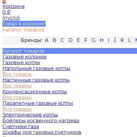
0
Корзина
0
₽
(пусто)
Товар в корзине!
Каталог товаров
A
B
C
D
E
F
G
H
I
J
K
L
Каталог товаров
Газовые колонки
Газовые котлы
Напольные газовые котлы
Все товары
Настенные газовые котлы
Все товары
Конденсационные котлы
Все товары
Парапетные газовые котлы
Все товары
Электрические котлы
Бойлеры косвенного нагрева
Счетчики газа
Шкафы для газовых счетчиков