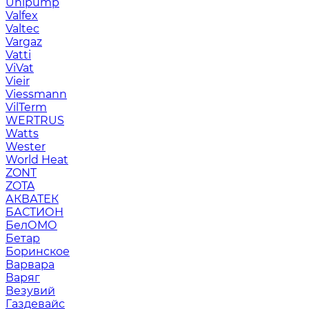
Unipump
Valfex
Valtec
Vargaz
Vatti
ViVat
Vieir
Viessmann
VilTerm
WERTRUS
Watts
Wester
World Heat
ZONT
ZOTA
АКВАТЕК
БАСТИОН
БелОМО
Бетар
Боринское
Варвара
Варяг
Везувий
Газдевайс