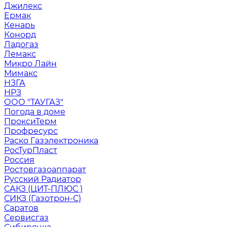
Джилекс
Ермак
Кенарь
Конорд
Ладогаз
Лемакс
Микро Лайн
Мимакс
НЗГА
НРЗ
ООО "ТАУГАЗ"
Погода в доме
ПроксиТерм
Профресурс
Раско Газэлектроника
РосТурПласт
Россия
Ростовгазоаппарат
Русский Радиатор
САКЗ (ЦИТ-ПЛЮС )
СИКЗ (Газотрон-С)
Саратов
Сервисгаз