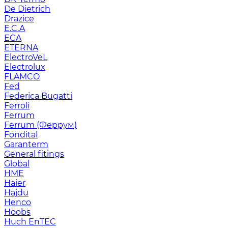
De Dietrich
Drazice
E.C.A
ECA
ETERNA
ElectroVeL
Electrolux
FLAMCO
Fed
Federica Bugatti
Ferroli
Ferrum
Ferrum (Феррум)
Fondital
Garanterm
General fitings
Global
HME
Haier
Hajdu
Henco
Hoobs
Huch EnTEC