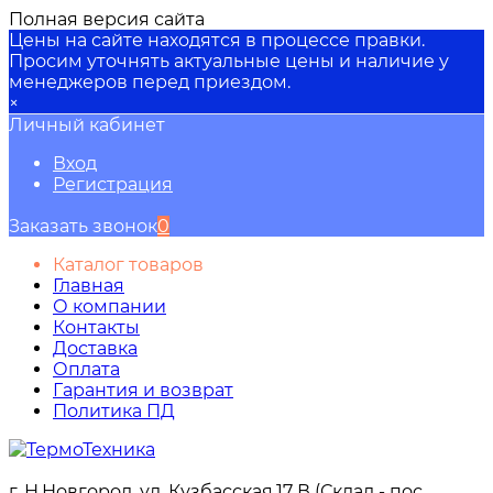
Полная версия сайта
Цены на сайте находятся в процессе правки.
Просим уточнять актуальные цены и наличие у
менеджеров перед приездом.
×
Личный кабинет
Вход
Регистрация
Заказать звонок
0
Каталог товаров
Главная
О компании
Контакты
Доставка
Оплата
Гарантия и возврат
Политика ПД
г. Н.Новгород, ул. Кузбасская,17 В (Склад - пос.