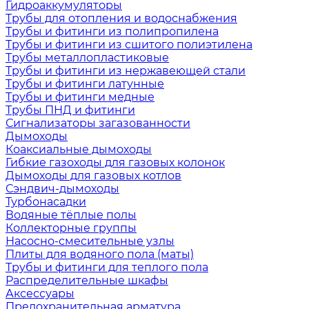
Гидроаккумуляторы
Трубы для отопления и водоснабжения
Трубы и фитинги из полипропилена
Трубы и фитинги из сшитого полиэтилена
Трубы металлопластиковые
Трубы и фитинги из нержавеющей стали
Трубы и фитинги латунные
Трубы и фитинги медные
Трубы ПНД и фитинги
Сигнализаторы загазованности
Дымоходы
Коаксиальные дымоходы
Гибкие газоходы для газовых колонок
Дымоходы для газовых котлов
Сэндвич-дымоходы
Турбонасадки
Водяные тёплые полы
Коллекторные группы
Насосно-смесительные узлы
Плиты для водяного пола (маты)
Трубы и фитинги для теплого пола
Распределительные шкафы
Аксессуары
Предохранительная арматура