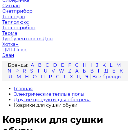
Сибирячка
Сигнал
Счетприбор
Теплодар
Теплолюкс
Теплоприбор
Терма
Турбулентность-Дон
Хотхан
ЦИТ-Плюс
Эван
A
B
C
D
E
F
G
H
I
J
K
L
M
N
P
R
S
T
U
V
W
Z
А
Б
В
Г
Д
Е
К
Л
М
Н
О
П
Р
С
Т
Х
Ц
Э
Главная
Электрические теплые полы
Другие продукты для обогрева
Коврики для сушки обуви
Коврики для сушки