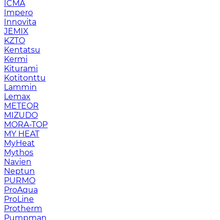
ICMA
Impero
Innovita
JEMIX
KZTO
Kentatsu
Kermi
Kiturami
Kotitonttu
Lammin
Lemax
METEOR
MIZUDO
MORA-TOP
MY HEAT
MyHeat
Mythos
Navien
Neptun
PURMO
ProAqua
ProLine
Protherm
Pumpman