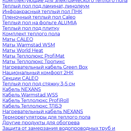
Комплектующие для электрического теплого пола
Теплый пол под ламинат, линолеум
Инфракрасный теплый пол ПНК
Пленочный теплый пол Caleo
Теплый пол на фольге ALUMIA
Теплый пол под плитку
Комплект теплого пола
Маты CALEO
Маты Warmstad WSM
Маты World Heat
Маты Теплолюкс ProfiMat
Маты Теплолюкс Тропикс
Нагревательный кабель Green Box
Национальный комфорт 2НК
Секции CALEO
Теплый пол под стяжку 3-5 см
Кабель NEXANS
Кабель Warmstad WSS
Кабель Теплолюкс ProfiRoll
Кабель Теплолюкс ТЛБЭ
Нагревательный кабель NEXANS
Терморегуляторы для теплого пола
Другие продукты для обогрева
Защита от замерзания водопроводных труб и