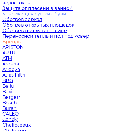
водостоков
Защита от плесени в ванной
Коврики для сушки обуви
Обогрев зеркал
Обогрев открытых площадок
Обогрев почвы в теплице
Переносной теплый пол под ковер
Бренды
ARISTON
ARTU
ATM
Arderia
Arideya
Atlas Filtri
BRG
Ballu
Baxi
Bergerr
Bosch
Buran
CALEO
Candy
Chaffoteaux
DR-Termo