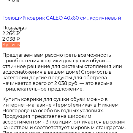
-10%
Греющий коврик CALEO 40х60 см., коричневый
Под заказ
-226
₽
2 264
₽
2 038
₽
Купить
Предлагаем вам рассмотреть возможность
приобретения коврики для сушки обуви —
отличное решение для системы отопления или
водоснабжения в вашем доме! Стоимость в
категории другие продукты для обогрева
начинается всего от 2 038 руб. — это весьма
привлекательное предложение.
Купить коврики для сушки обуви можно в
интернет-магазине «ТермоТехника» в Нижнем
Новгороде на особо выгодных условиях.
Продукция представлена широким
ассортиментом - 3 позиции, отличается высоким
качеством и соответствует мировым стандартам.