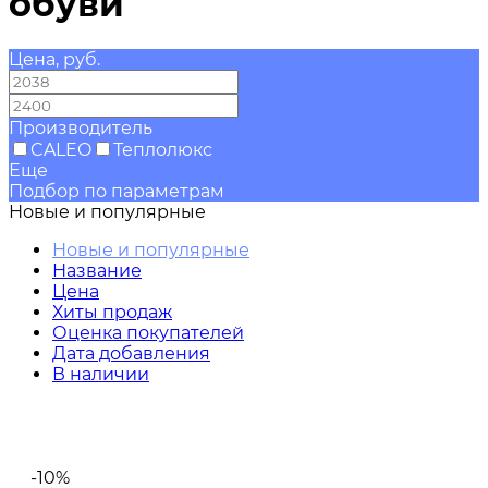
обуви
Цена, руб.
—
Производитель
CALEO
Теплолюкс
Еще
Подбор по параметрам
Новые и популярные
Новые и популярные
Название
Цена
Хиты продаж
Оценка покупателей
Дата добавления
В наличии
-10%