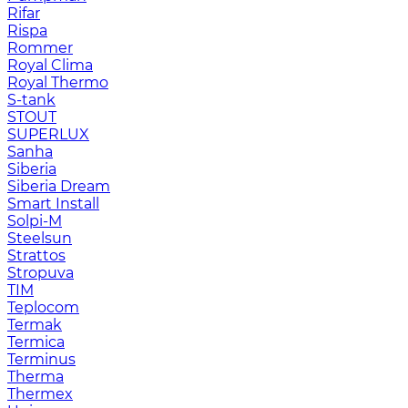
Rifar
Rispa
Rommer
Royal Clima
Royal Thermo
S-tank
STOUT
SUPERLUX
Sanha
Siberia
Siberia Dream
Smart Install
Solpi-M
Steelsun
Strattos
Stropuva
TIM
Teplocom
Termak
Termica
Terminus
Therma
Thermex