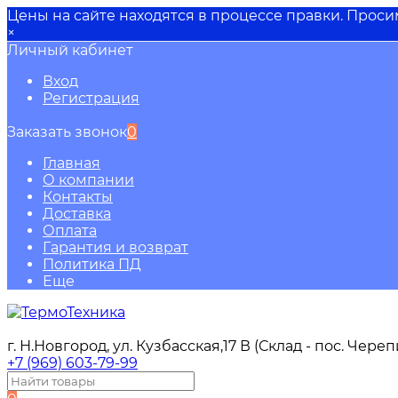
Цены на сайте находятся в процессе правки. Прос
×
Личный кабинет
Вход
Регистрация
Заказать звонок
0
Главная
О компании
Контакты
Доставка
Оплата
Гарантия и возврат
Политика ПД
Еще
г. Н.Новгород, ул. Кузбасская,17 В (Склад - пос. Чере
+7 (969) 603-79-99