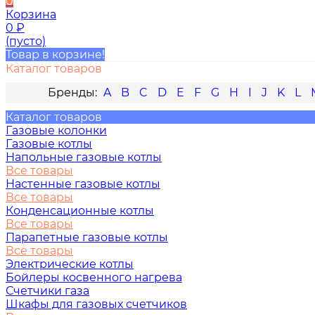
0
Корзина
0
₽
(пусто)
Товар в корзине!
Каталог товаров
A
B
C
D
E
F
G
H
I
J
K
L
Каталог товаров
Газовые колонки
Газовые котлы
Напольные газовые котлы
Все товары
Настенные газовые котлы
Все товары
Конденсационные котлы
Все товары
Парапетные газовые котлы
Все товары
Электрические котлы
Бойлеры косвенного нагрева
Счетчики газа
Шкафы для газовых счетчиков