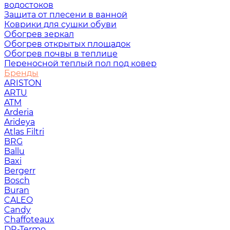
водостоков
Защита от плесени в ванной
Коврики для сушки обуви
Обогрев зеркал
Обогрев открытых площадок
Обогрев почвы в теплице
Переносной теплый пол под ковер
Бренды
ARISTON
ARTU
ATM
Arderia
Arideya
Atlas Filtri
BRG
Ballu
Baxi
Bergerr
Bosch
Buran
CALEO
Candy
Chaffoteaux
DR-Termo