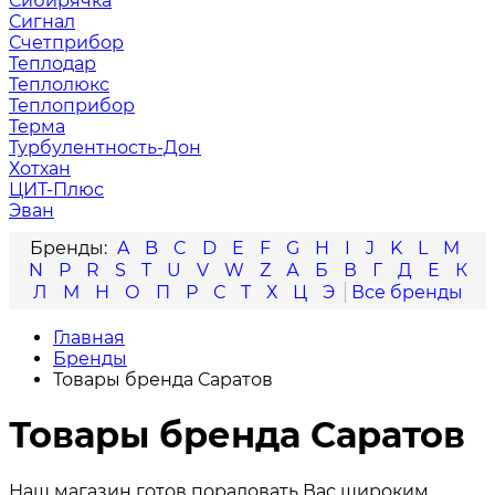
Сибирячка
Сигнал
Счетприбор
Теплодар
Теплолюкс
Теплоприбор
Терма
Турбулентность-Дон
Хотхан
ЦИТ-Плюс
Эван
A
B
C
D
E
F
G
H
I
J
K
L
M
N
P
R
S
T
U
V
W
Z
А
Б
В
Г
Д
Е
К
Л
М
Н
О
П
Р
С
Т
Х
Ц
Э
Главная
Бренды
Товары бренда Саратов
Товары бренда Саратов
Наш магазин готов порадовать Вас широким