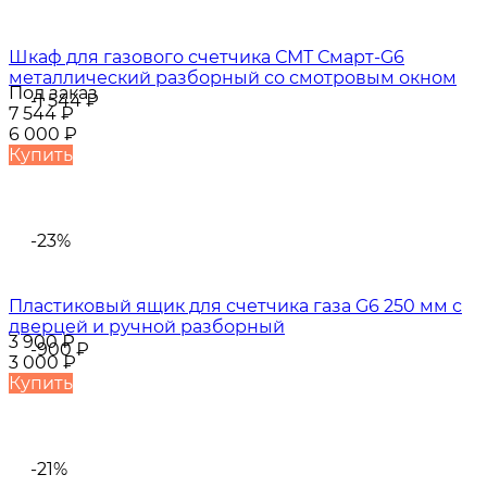
Шкаф для газового счетчика СМТ Смарт-G6
металлический разборный со смотровым окном
Под заказ
-1 544
₽
7 544
₽
6 000
₽
Купить
-23%
Пластиковый ящик для счетчика газа G6 250 мм с
дверцей и ручной разборный
3 900
₽
-900
₽
3 000
₽
Купить
-21%