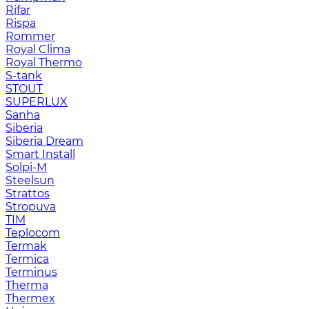
Rifar
Rispa
Rommer
Royal Clima
Royal Thermo
S-tank
STOUT
SUPERLUX
Sanha
Siberia
Siberia Dream
Smart Install
Solpi-M
Steelsun
Strattos
Stropuva
TIM
Teplocom
Termak
Termica
Terminus
Therma
Thermex