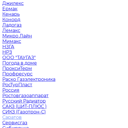
Джилекс
Ермак
Кенарь
Конорд
Ладогаз
Лемакс
Микро Лайн
Мимакс
НЗГА
НРЗ
ООО "ТАУГАЗ"
Погода в доме
ПроксиТерм
Профресурс
Раско Газэлектроника
РосТурПласт
Россия
Ростовгазоаппарат
Русский Радиатор
САКЗ (ЦИТ-ПЛЮС )
СИКЗ (Газотрон-С)
Саратов
Сервисгаз