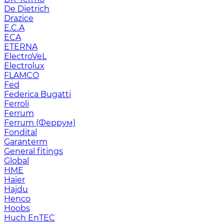
De Dietrich
Drazice
E.C.A
ECA
ETERNA
ElectroVeL
Electrolux
FLAMCO
Fed
Federica Bugatti
Ferroli
Ferrum
Ferrum (Феррум)
Fondital
Garanterm
General fitings
Global
HME
Haier
Hajdu
Henco
Hoobs
Huch EnTEC