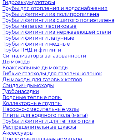
Гидроаккумуляторы
Трубы для отопления и водоснабжения
Трубы и фитинги из полипропилена
Трубы и фитинги из сшитого полиэтилена
Трубы металлопластиковые
Трубы и фитинги из нержавеющей стали
Трубы и фитинги латунные
Трубы и фитинги медные
Трубы ПНД и фитинги
Сигнализаторы загазованности
Дымоходы
Коаксиальные дымоходы
Гибкие газоходы для газовых колонок
Дымоходы для газовых котлов
Сэндвич-дымоходы
Турбонасадки
Водяные тёплые полы
Коллекторные группы
Насосно-смесительные узлы
Плиты для водяного пола (маты)
Трубы и фитинги для теплого пола
Распределительные шкафы
Аксессуары
Предохранительная арматура