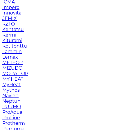
ICMA
Impero
Innovita
JEMIX
KZTO
Kentatsu
Kermi
Kiturami
Kotitonttu
Lammin
Lemax
METEOR
MIZUDO
MORA-TOP
MY HEAT
MyHeat
Mythos
Navien
Neptun
PURMO
ProAqua
ProLine
Protherm
Pumpman