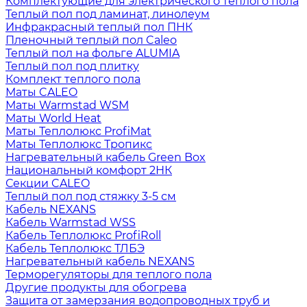
Комплектующие для электрического теплого пола
Теплый пол под ламинат, линолеум
Инфракрасный теплый пол ПНК
Пленочный теплый пол Caleo
Теплый пол на фольге ALUMIA
Теплый пол под плитку
Комплект теплого пола
Маты CALEO
Маты Warmstad WSM
Маты World Heat
Маты Теплолюкс ProfiMat
Маты Теплолюкс Тропикс
Нагревательный кабель Green Box
Национальный комфорт 2НК
Секции CALEO
Теплый пол под стяжку 3-5 см
Кабель NEXANS
Кабель Warmstad WSS
Кабель Теплолюкс ProfiRoll
Кабель Теплолюкс ТЛБЭ
Нагревательный кабель NEXANS
Терморегуляторы для теплого пола
Другие продукты для обогрева
Защита от замерзания водопроводных труб и