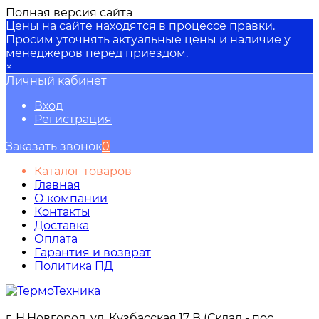
Полная версия сайта
Цены на сайте находятся в процессе правки.
Просим уточнять актуальные цены и наличие у
менеджеров перед приездом.
×
Личный кабинет
Вход
Регистрация
Заказать звонок
0
Каталог товаров
Главная
О компании
Контакты
Доставка
Оплата
Гарантия и возврат
Политика ПД
г. Н.Новгород, ул. Кузбасская,17 В (Склад - пос.