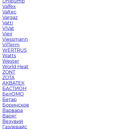
Unipump
Valfex
Valtec
Vargaz
Vatti
ViVat
Vieir
Viessmann
VilTerm
WERTRUS
Watts
Wester
World Heat
ZONT
ZOTA
АКВАТЕК
БАСТИОН
БелОМО
Бетар
Боринское
Варвара
Варяг
Везувий
Газдевайс