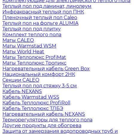
Комплектующие для электрического теплого пола
Теплый пол под ламинат, линолеум
Инфракрасный теплый пол ПНК
Пленочный теплый пол Caleo
Теплый пол на фольге ALUMIA
Теплый пол под плитку
Комплект теплого пола
Маты CALEO
Маты Warmstad WSM
Маты World Heat
Маты Теплолюкс ProfiMat
Маты Теплолюкс Тропикс
Нагревательный кабель Green Box
Национальный комфорт 2НК
Секции CALEO
Теплый пол под стяжку 3-5 см
Кабель NEXANS
Кабель Warmstad WSS
Кабель Теплолюкс ProfiRoll
Кабель Теплолюкс ТЛБЭ
Нагревательный кабель NEXANS
Терморегуляторы для теплого пола
Другие продукты для обогрева
Защита от замерзания водопроводных труб и