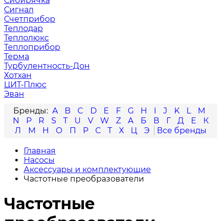
Сибирячка
Сигнал
Счетприбор
Теплодар
Теплолюкс
Теплоприбор
Терма
Турбулентность-Дон
Хотхан
ЦИТ-Плюс
Эван
A
B
C
D
E
F
G
H
I
J
K
L
M
N
P
R
S
T
U
V
W
Z
А
Б
В
Г
Д
Е
К
Л
М
Н
О
П
Р
С
Т
Х
Ц
Э
Главная
Насосы
Аксессуары и комплектующие
Частотные преобразователи
Частотные