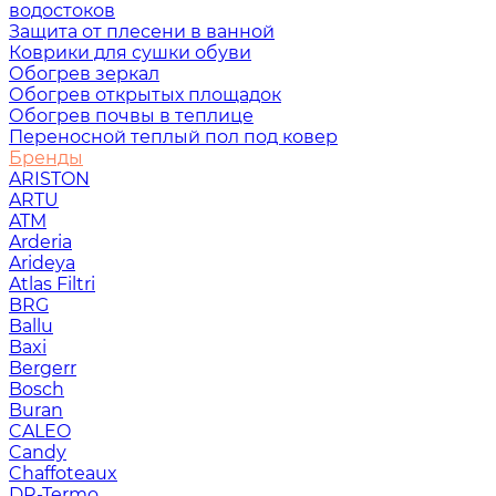
водостоков
Защита от плесени в ванной
Коврики для сушки обуви
Обогрев зеркал
Обогрев открытых площадок
Обогрев почвы в теплице
Переносной теплый пол под ковер
Бренды
ARISTON
ARTU
ATM
Arderia
Arideya
Atlas Filtri
BRG
Ballu
Baxi
Bergerr
Bosch
Buran
CALEO
Candy
Chaffoteaux
DR-Termo