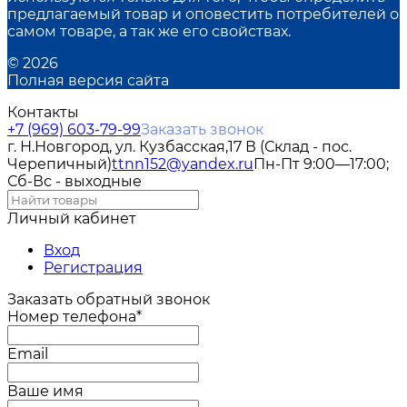
предлагаемый товар и оповестить потребителей о
самом товаре, а так же его свойствах.
© 2026
Полная версия сайта
Контакты
+7 (969) 603-79-99
Заказать звонок
г. Н.Новгород, ул. Кузбасская,17 В (Склад - пос.
Черепичный)
ttnn152@yandex.ru
Пн-Пт 9:00—17:00;
Сб-Вс - выходные
Личный кабинет
Вход
Регистрация
Заказать обратный звонок
Номер телефона*
Email
Ваше имя