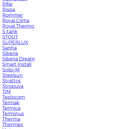
Rifar
Rispa
Rommer
Royal Clima
Royal Thermo
S-tank
STOUT
SUPERLUX
Sanha
Siberia
Siberia Dream
Smart Install
Solpi-M
Steelsun
Strattos
Stropuva
TIM
Teplocom
Termak
Termica
Terminus
Therma
Thermex