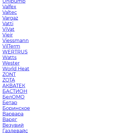
Unipump
Valfex
Valtec
Vargaz
Vatti
ViVat
Vieir
Viessmann
VilTerm
WERTRUS
Watts
Wester
World Heat
ZONT
ZOTA
АКВАТЕК
БАСТИОН
БелОМО
Бетар
Боринское
Варвара
Варяг
Везувий
Газдевайс