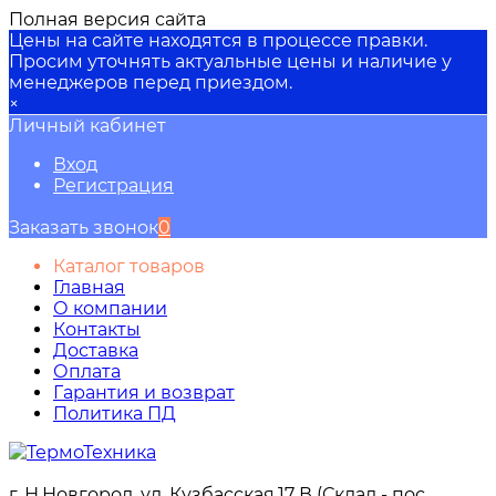
Полная версия сайта
Цены на сайте находятся в процессе правки.
Просим уточнять актуальные цены и наличие у
менеджеров перед приездом.
×
Личный кабинет
Вход
Регистрация
Заказать звонок
0
Каталог товаров
Главная
О компании
Контакты
Доставка
Оплата
Гарантия и возврат
Политика ПД
г. Н.Новгород, ул. Кузбасская,17 В (Склад - пос.