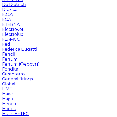
De Dietrich
Drazice
E.C.A
ECA
ETERNA
ElectroVeL
Electrolux
FLAMCO
Fed
Federica Bugatti
Ferroli
Ferrum
Ferrum (Феррум)
Fondital
Garanterm
General fitings
Global
HME
Haier
Hajdu
Henco
Hoobs
Huch EnTEC