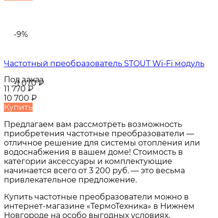
-9%
Частотный преобразователь STOUT Wi-Fi модуль
Под заказ
-1 070
₽
11 770
₽
10 700
₽
Купить
Предлагаем вам рассмотреть возможность
приобретения частотные преобразователи —
отличное решение для системы отопления или
водоснабжения в вашем доме! Стоимость в
категории аксессуары и комплектующие
начинается всего от 3 200 руб. — это весьма
привлекательное предложение.
Купить частотные преобразователи можно в
интернет-магазине «ТермоТехника» в Нижнем
Новгороде на особо выгодных условиях.