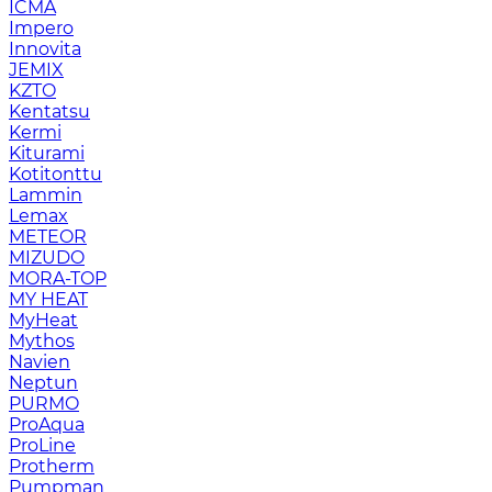
ICMA
Impero
Innovita
JEMIX
KZTO
Kentatsu
Kermi
Kiturami
Kotitonttu
Lammin
Lemax
METEOR
MIZUDO
MORA-TOP
MY HEAT
MyHeat
Mythos
Navien
Neptun
PURMO
ProAqua
ProLine
Protherm
Pumpman