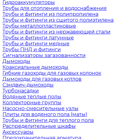
Гидроаккумуляторы
Трубы для отопления и водоснабжения
Трубы и фитинги из полипропилена
Трубы и фитинги из сшитого полиэтилена
Трубы металлопластиковые
Трубы и фитинги из нержавеющей стали
Трубы и фитинги латунные
Трубы и фитинги медные
Трубы ПНД и фитинги
Сигнализаторы загазованности
Дымоходы
Коаксиальные дымоходы
Гибкие газоходы для газовых колонок
Дымоходы для газовых котлов
Сэндвич-дымоходы
Турбонасадки
Водяные тёплые полы
Коллекторные группы
Насосно-смесительные узлы
Плиты для водяного пола (маты)
Трубы и фитинги для теплого пола
Распределительные шкафы
Аксессуары
Предохранительная арматура