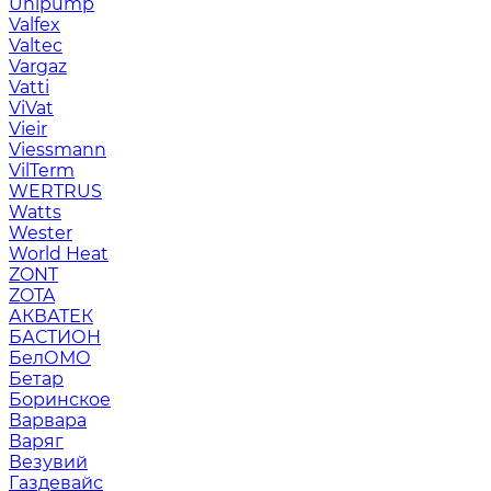
Unipump
Valfex
Valtec
Vargaz
Vatti
ViVat
Vieir
Viessmann
VilTerm
WERTRUS
Watts
Wester
World Heat
ZONT
ZOTA
АКВАТЕК
БАСТИОН
БелОМО
Бетар
Боринское
Варвара
Варяг
Везувий
Газдевайс