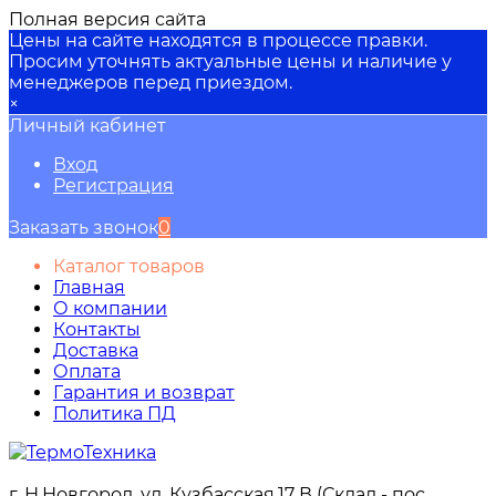
Полная версия сайта
Цены на сайте находятся в процессе правки.
Просим уточнять актуальные цены и наличие у
менеджеров перед приездом.
×
Личный кабинет
Вход
Регистрация
Заказать звонок
0
Каталог товаров
Главная
О компании
Контакты
Доставка
Оплата
Гарантия и возврат
Политика ПД
г. Н.Новгород, ул. Кузбасская,17 В (Склад - пос.