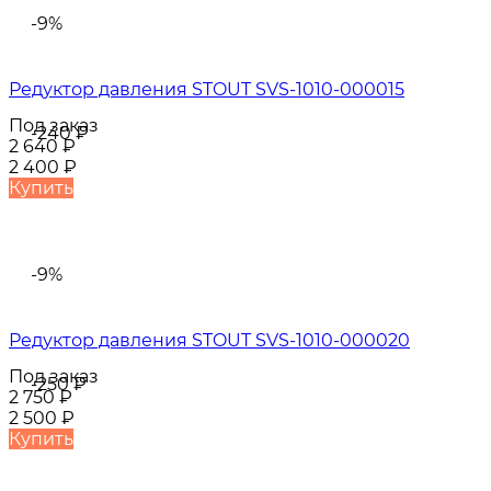
-9%
Редуктор давления STOUT SVS-1010-000015
Под заказ
-240
₽
2 640
₽
2 400
₽
Купить
-9%
Редуктор давления STOUT SVS-1010-000020
Под заказ
-250
₽
2 750
₽
2 500
₽
Купить