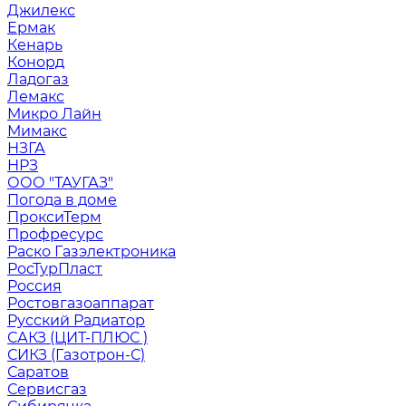
Джилекс
Ермак
Кенарь
Конорд
Ладогаз
Лемакс
Микро Лайн
Мимакс
НЗГА
НРЗ
ООО "ТАУГАЗ"
Погода в доме
ПроксиТерм
Профресурс
Раско Газэлектроника
РосТурПласт
Россия
Ростовгазоаппарат
Русский Радиатор
САКЗ (ЦИТ-ПЛЮС )
СИКЗ (Газотрон-С)
Саратов
Сервисгаз