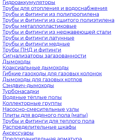
Гидроаккумуляторы
Трубы для отопления и водоснабжения
Трубы и фитинги из полипропилена
Трубы и фитинги из сшитого полиэтилена
Трубы металлопластиковые
Трубы и фитинги из нержавеющей стали
Трубы и фитинги латунные
Трубы и фитинги медные
Трубы ПНД и фитинги
Сигнализаторы загазованности
Дымоходы
Коаксиальные дымоходы
Гибкие газоходы для газовых колонок
Дымоходы для газовых котлов
Сэндвич-дымоходы
Турбонасадки
Водяные тёплые полы
Коллекторные группы
Насосно-смесительные узлы
Плиты для водяного пола (маты)
Трубы и фитинги для теплого пола
Распределительные шкафы
Аксессуары
Предохранительная арматура