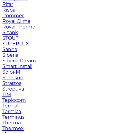
Rifar
Rispa
Rommer
Royal Clima
Royal Thermo
S-tank
STOUT
SUPERLUX
Sanha
Siberia
Siberia Dream
Smart Install
Solpi-M
Steelsun
Strattos
Stropuva
TIM
Teplocom
Termak
Termica
Terminus
Therma
Thermex