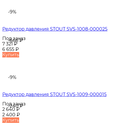
-9%
Редуктор давления STOUT SVS-1008-000025
Под заказ
-666
₽
7 321
₽
6 655
₽
Купить
-9%
Редуктор давления STOUT SVS-1009-000015
Под заказ
-240
₽
2 640
₽
2 400
₽
Купить