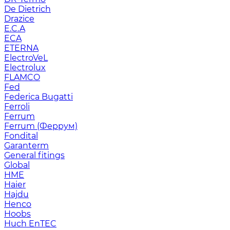
De Dietrich
Drazice
E.C.A
ECA
ETERNA
ElectroVeL
Electrolux
FLAMCO
Fed
Federica Bugatti
Ferroli
Ferrum
Ferrum (Феррум)
Fondital
Garanterm
General fitings
Global
HME
Haier
Hajdu
Henco
Hoobs
Huch EnTEC