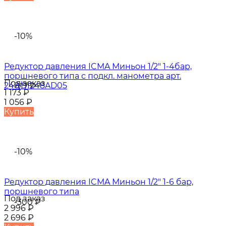
-10%
Редуктор давления ICMA Миньон 1/2" 1-4бар,
поршневого типа с подкл. манометра арт.
Под заказ
248/91248AD05
-117
₽
1 173
₽
1 056
₽
Купить
-10%
Редуктор давления ICMA Миньон 1/2" 1-6 бар,
поршневого типа
Под заказ
-300
₽
2 996
₽
2 696
₽