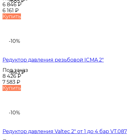
-685
₽
6 846
₽
6 161
₽
Купить
-10%
Редуктор давления резьбовой ICMA 2"
Под заказ
-843
₽
8 426
₽
7 583
₽
Купить
-10%
Редуктор давления Valtec 2" от 1 до 4 бар VT.087