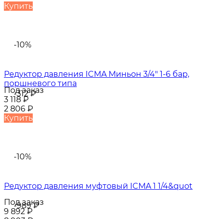
Купить
-10%
Редуктор давления ICMA Миньон 3/4" 1-6 бар,
поршневого типа
Под заказ
-312
₽
3 118
₽
2 806
₽
Купить
-10%
Редуктор давления муфтовый ICMA 1 1/4&quot
Под заказ
-989
₽
9 892
₽