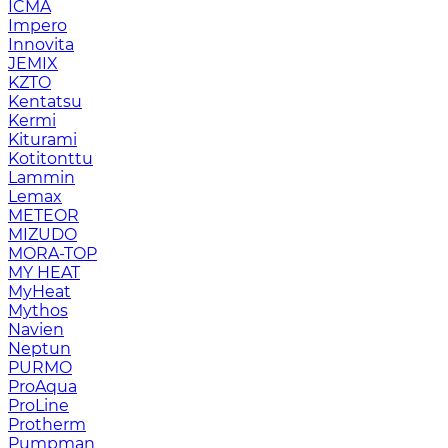
ICMA
Impero
Innovita
JEMIX
KZTO
Kentatsu
Kermi
Kiturami
Kotitonttu
Lammin
Lemax
METEOR
MIZUDO
MORA-TOP
MY HEAT
MyHeat
Mythos
Navien
Neptun
PURMO
ProAqua
ProLine
Protherm
Pumpman