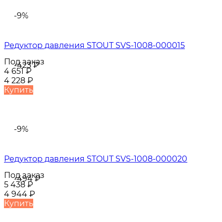
-9%
Редуктор давления STOUT SVS-1008-000015
Под заказ
-423
₽
4 651
₽
4 228
₽
Купить
-9%
Редуктор давления STOUT SVS-1008-000020
Под заказ
-494
₽
5 438
₽
4 944
₽
Купить