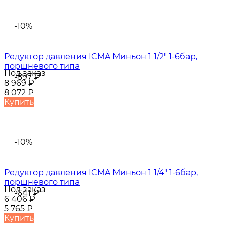
-10%
Редуктор давления ICMA Миньон 1 1/2" 1-6бар,
поршневого типа
Под заказ
-897
₽
8 969
₽
8 072
₽
Купить
-10%
Редуктор давления ICMA Миньон 1 1/4" 1-6бар,
поршневого типа
Под заказ
-641
₽
6 406
₽
5 765
₽
Купить