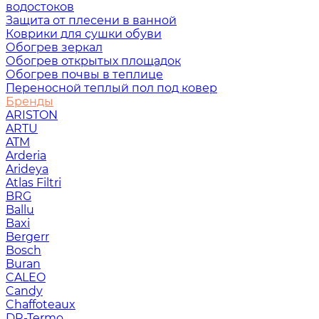
водостоков
Защита от плесени в ванной
Коврики для сушки обуви
Обогрев зеркал
Обогрев открытых площадок
Обогрев почвы в теплице
Переносной теплый пол под ковер
Бренды
ARISTON
ARTU
ATM
Arderia
Arideya
Atlas Filtri
BRG
Ballu
Baxi
Bergerr
Bosch
Buran
CALEO
Candy
Chaffoteaux
DR-Termo