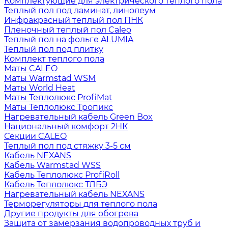
Комплектующие для электрического теплого пола
Теплый пол под ламинат, линолеум
Инфракрасный теплый пол ПНК
Пленочный теплый пол Caleo
Теплый пол на фольге ALUMIA
Теплый пол под плитку
Комплект теплого пола
Маты CALEO
Маты Warmstad WSM
Маты World Heat
Маты Теплолюкс ProfiMat
Маты Теплолюкс Тропикс
Нагревательный кабель Green Box
Национальный комфорт 2НК
Секции CALEO
Теплый пол под стяжку 3-5 см
Кабель NEXANS
Кабель Warmstad WSS
Кабель Теплолюкс ProfiRoll
Кабель Теплолюкс ТЛБЭ
Нагревательный кабель NEXANS
Терморегуляторы для теплого пола
Другие продукты для обогрева
Защита от замерзания водопроводных труб и