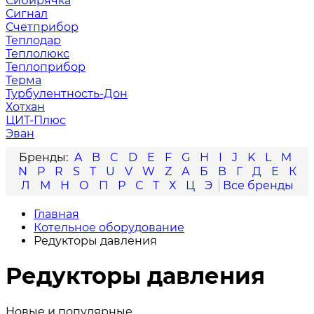
Сибирячка
Сигнал
Счетприбор
Теплодар
Теплолюкс
Теплоприбор
Терма
Турбулентность-Дон
Хотхан
ЦИТ-Плюс
Эван
A
B
C
D
E
F
G
H
I
J
K
L
M
N
P
R
S
T
U
V
W
Z
А
Б
В
Г
Д
Е
К
Л
М
Н
О
П
Р
С
Т
Х
Ц
Э
Главная
Котельное оборудование
Редукторы давления
Редукторы давления
Новые и популярные