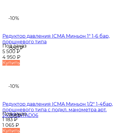
-10%
Редуктор давления ICMA Миньон 1" 1-6 бар,
поршневого типа
Под заказ
-550
₽
5 500
₽
4 950
₽
Купить
-10%
Редуктор давления ICMA Миньон 1/2" 1-4бар,
поршневого типа с подкл. манометра арт.
Под заказ
247/91247AD06
-118
₽
1 183
₽
1 065
₽
Купить