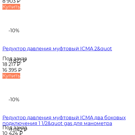
8 903
₽
Купить
-10%
Редуктор давления муфтовый ICMA 2&quot
Под заказ
-1 822
₽
18 217
₽
16 395
₽
Купить
-10%
Редуктор давления муфтовый ICMA два боковых
подключения 1 1/2&quot gas для манометра
Под заказ
-1 042
₽
10 424
₽