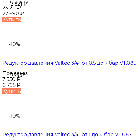
Под заказ
-2 521
₽
25 211
₽
22 690
₽
Купить
-10%
Редуктор давления Valtec 3/4" от 0,5 до 7 бар VT.085
Под заказ
-755
₽
7 550
₽
6 795
₽
Купить
-10%
Редуктор давления Valtec 3/4" от 1 до 4 бар VT.087