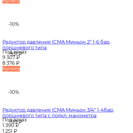
Купить
-10%
Редуктор давления ICMA Миньон 2" 1-6 бар,
поршневого типа
Под заказ
-931
₽
9 307
₽
8 376
₽
Купить
-10%
Редуктор давления ICMA Миньон 3/4" 1-4бар,
поршневого типа с подкл. манометра
Под заказ
-139
₽
1 390
₽
1 251
₽