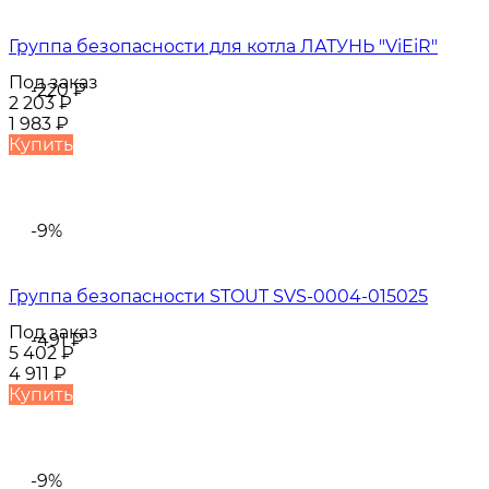
Группа безопасности для котла ЛАТУНЬ "ViEiR"
Под заказ
-220
₽
2 203
₽
1 983
₽
Купить
-9%
Группа безопасности STOUT SVS-0004-015025
Под заказ
-491
₽
5 402
₽
4 911
₽
Купить
-9%