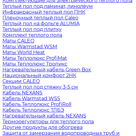
Комплектующие для электрического теплого пола
Теплый пол под ламинат, линолеум
Инфракрасный теплый пол ПНК
Пленочный теплый пол Caleo
Теплый пол на фольге ALUMIA
Теплый пол под плитку
Комплект теплого пола
Маты CALEO
Маты Warmstad WSM
Маты World Heat
Маты Теплолюкс ProfiMat
Маты Теплолюкс Тропикс
Нагревательный кабель Green Box
Национальный комфорт 2НК
Секции CALEO
Теплый пол под стяжку 3-5 см
Кабель NEXANS
Кабель Warmstad WSS
Кабель Теплолюкс ProfiRoll
Кабель Теплолюкс ТЛБЭ
Нагревательный кабель NEXANS
Терморегуляторы для теплого пола
Другие продукты для обогрева
Защита от замерзания водопроводных труб и