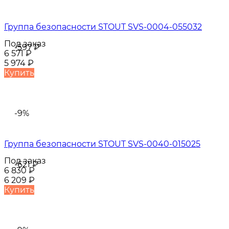
Группа безопасности STOUT SVS-0004-055032
Под заказ
-597
₽
6 571
₽
5 974
₽
Купить
-9%
Группа безопасности STOUT SVS-0040-015025
Под заказ
-621
₽
6 830
₽
6 209
₽
Купить