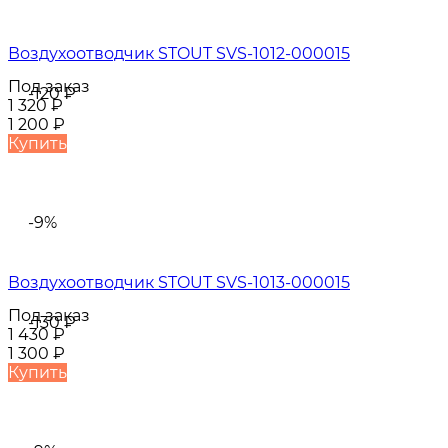
Воздухоотводчик STOUT SVS-1012-000015
Под заказ
-120
₽
1 320
₽
1 200
₽
Купить
-9%
Воздухоотводчик STOUT SVS-1013-000015
Под заказ
-130
₽
1 430
₽
1 300
₽
Купить