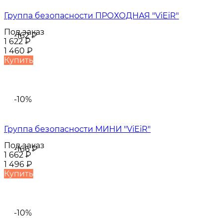
Группа безопасности ПРОХОДНАЯ "ViEiR"
Под заказ
-162
₽
1 622
₽
1 460
₽
Купить
-10%
Группа безопасности МИНИ "ViEiR"
Под заказ
-166
₽
1 662
₽
1 496
₽
Купить
-10%