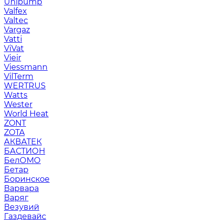
Unipump
Valfex
Valtec
Vargaz
Vatti
ViVat
Vieir
Viessmann
VilTerm
WERTRUS
Watts
Wester
World Heat
ZONT
ZOTA
АКВАТЕК
БАСТИОН
БелОМО
Бетар
Боринское
Варвара
Варяг
Везувий
Газдевайс