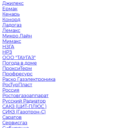
Джилекс
Ермак
Кенарь
Конорд
Ладогаз
Лемакс
Микро Лайн
Мимакс
НЗГА
НРЗ
ООО "ТАУГАЗ"
Погода в доме
ПроксиТерм
Профресурс
Раско Газэлектроника
РосТурПласт
Россия
Ростовгазоаппарат
Русский Радиатор
САКЗ (ЦИТ-ПЛЮС )
СИКЗ (Газотрон-С)
Саратов
Сервисгаз