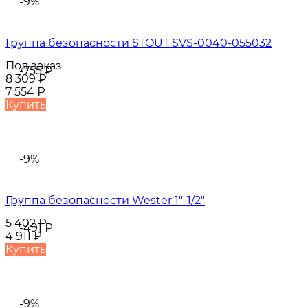
-9%
Группа безопасности STOUT SVS-0040-055032
Под заказ
-755
₽
8 309
₽
7 554
₽
Купить
-9%
Группа безопасности Wester 1"-1/2"
5 402
₽
-491
₽
4 911
₽
Купить
-9%