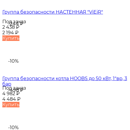
Группа безопасности НАСТЕННАЯ "ViEiR"
Под заказ
-244
₽
2 438
₽
2 194
₽
Купить
-10%
Группа безопасности котла HOOBS до 50 кВт, 1"вр, 3
бар
Под заказ
-498
₽
4 982
₽
4 484
₽
Купить
-10%