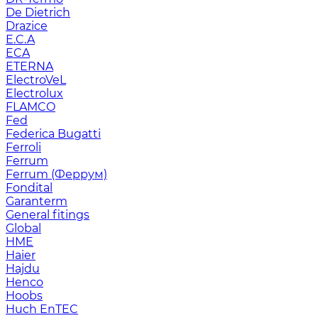
De Dietrich
Drazice
E.C.A
ECA
ETERNA
ElectroVeL
Electrolux
FLAMCO
Fed
Federica Bugatti
Ferroli
Ferrum
Ferrum (Феррум)
Fondital
Garanterm
General fitings
Global
HME
Haier
Hajdu
Henco
Hoobs
Huch EnTEC