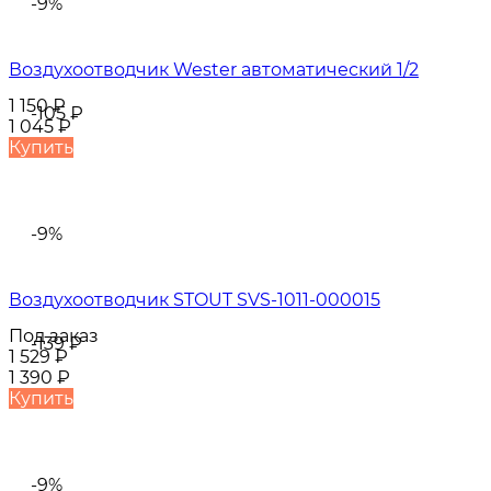
-9%
Воздухоотводчик Wester автоматический 1/2
1 150
₽
-105
₽
1 045
₽
Купить
-9%
Воздухоотводчик STOUT SVS-1011-000015
Под заказ
-139
₽
1 529
₽
1 390
₽
Купить
-9%