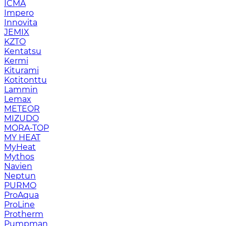
ICMA
Impero
Innovita
JEMIX
KZTO
Kentatsu
Kermi
Kiturami
Kotitonttu
Lammin
Lemax
METEOR
MIZUDO
MORA-TOP
MY HEAT
MyHeat
Mythos
Navien
Neptun
PURMO
ProAqua
ProLine
Protherm
Pumpman