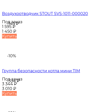
Воздухоотводчик STOUT SVS-1011-000020
Под заказ
-145
₽
1 595
₽
1 450
₽
Купить
-10%
Группа безопасности котла мини TIM
Под заказ
-334
₽
3 344
₽
3 010
₽
Купить