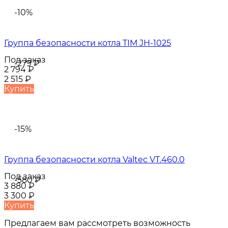
-10%
Группа безопасности котла TIM JH-1025
Под заказ
-279
₽
2 794
₽
2 515
₽
Купить
-15%
Группа безопасности котла Valtec VT.460.0
Под заказ
-580
₽
3 880
₽
3 300
₽
Купить
Предлагаем вам рассмотреть возможность