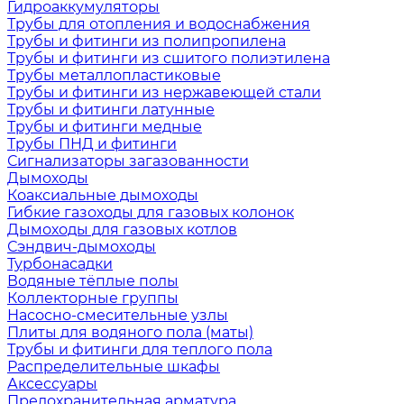
Гидроаккумуляторы
Трубы для отопления и водоснабжения
Трубы и фитинги из полипропилена
Трубы и фитинги из сшитого полиэтилена
Трубы металлопластиковые
Трубы и фитинги из нержавеющей стали
Трубы и фитинги латунные
Трубы и фитинги медные
Трубы ПНД и фитинги
Сигнализаторы загазованности
Дымоходы
Коаксиальные дымоходы
Гибкие газоходы для газовых колонок
Дымоходы для газовых котлов
Сэндвич-дымоходы
Турбонасадки
Водяные тёплые полы
Коллекторные группы
Насосно-смесительные узлы
Плиты для водяного пола (маты)
Трубы и фитинги для теплого пола
Распределительные шкафы
Аксессуары
Предохранительная арматура