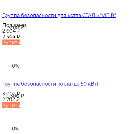
Группа безопасности для котла СТАЛЬ "ViEiR"
Под заказ
-260
₽
2 604
₽
2 344
₽
Купить
-10%
Группа безопасности котла (до 50 кВт)
3 002
₽
-300
₽
2 702
₽
Купить
-10%