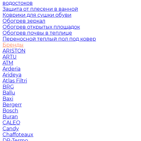
водостоков
Защита от плесени в ванной
Коврики для сушки обуви
Обогрев зеркал
Обогрев открытых площадок
Обогрев почвы в теплице
Переносной теплый пол под ковер
Бренды
ARISTON
ARTU
ATM
Arderia
Arideya
Atlas Filtri
BRG
Ballu
Baxi
Bergerr
Bosch
Buran
CALEO
Candy
Chaffoteaux
DR-Termo