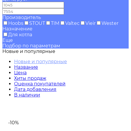
—
Производитель
Hoobs
STOUT
TIM
Valtec
Vieir
Wester
Назначение
Для котла
Еще
Подбор по параметрам
Новые и популярные
Новые и популярные
Название
Цена
Хиты продаж
Оценка покупателей
Дата добавления
В наличии
-10%