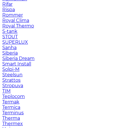
Rifar
Rispa
Rommer
Royal Clima
Royal Thermo
S-tank
STOUT
SUPERLUX
Sanha
Siberia
Siberia Dream
Smart Install
Solpi-M
Steelsun
Strattos
Stropuva
TIM
Teplocom
Termak
Termica
Terminus
Therma
Thermex