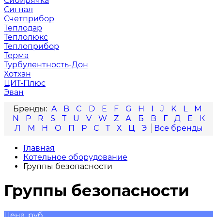
Сибирячка
Сигнал
Счетприбор
Теплодар
Теплолюкс
Теплоприбор
Терма
Турбулентность-Дон
Хотхан
ЦИТ-Плюс
Эван
A
B
C
D
E
F
G
H
I
J
K
L
M
N
P
R
S
T
U
V
W
Z
А
Б
В
Г
Д
Е
К
Л
М
Н
О
П
Р
С
Т
Х
Ц
Э
Главная
Котельное оборудование
Группы безопасности
Группы безопасности
Цена, руб.