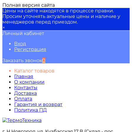
Полная версия сайта
Цены на сайте находятся в процессе правки.
Просим уточнять актуальные цены и наличие у
менеджеров перед приездом.
×
Личный кабинет
Вход
Регистрация
Заказать звонок
0
Каталог товаров
Главная
О компании
Контакты
Доставка
Оплата
Гарантия и возврат
Политика ПД
г. Н.Новгород, ул. Кузбасская,17 В (Склад - пос.