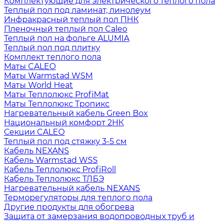
Комплектующие для электрического теплого пола
Теплый пол под ламинат, линолеум
Инфракрасный теплый пол ПНК
Пленочный теплый пол Caleo
Теплый пол на фольге ALUMIA
Теплый пол под плитку
Комплект теплого пола
Маты CALEO
Маты Warmstad WSM
Маты World Heat
Маты Теплолюкс ProfiMat
Маты Теплолюкс Тропикс
Нагревательный кабель Green Box
Национальный комфорт 2НК
Секции CALEO
Теплый пол под стяжку 3-5 см
Кабель NEXANS
Кабель Warmstad WSS
Кабель Теплолюкс ProfiRoll
Кабель Теплолюкс ТЛБЭ
Нагревательный кабель NEXANS
Терморегуляторы для теплого пола
Другие продукты для обогрева
Защита от замерзания водопроводных труб и