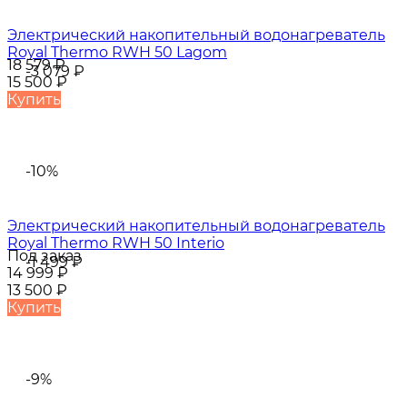
Электрический накопительный водонагреватель
Royal Thermo RWH 50 Lagom
18 579
₽
-3 079
₽
15 500
₽
Купить
-10%
Электрический накопительный водонагреватель
Royal Thermo RWH 50 Interio
Под заказ
-1 499
₽
14 999
₽
13 500
₽
Купить
-9%