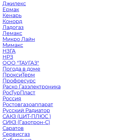
Джилекс
Ермак
Кенарь
Конорд
Ладогаз
Лемакс
Микро Лайн
Мимакс
НЗГА
НРЗ
ООО "ТАУГАЗ"
Погода в доме
ПроксиТерм
Профресурс
Раско Газэлектроника
РосТурПласт
Россия
Ростовгазоаппарат
Русский Радиатор
САКЗ (ЦИТ-ПЛЮС )
СИКЗ (Газотрон-С)
Саратов
Сервисгаз