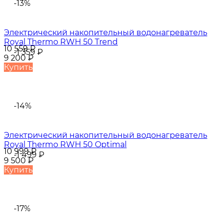
-13%
Электрический накопительный водонагреватель
Royal Thermo RWH 50 Trend
10 559
₽
-1 359
₽
9 200
₽
Купить
-14%
Электрический накопительный водонагреватель
Royal Thermo RWH 50 Optimal
10 999
₽
-1 499
₽
9 500
₽
Купить
-17%