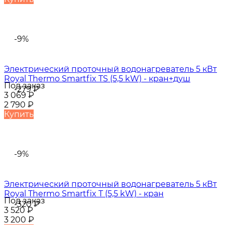
-9%
Электрический проточный водонагреватель 5 кВт
Royal Thermo Smartfix TS (5,5 kW) - кран+душ
Под заказ
-279
₽
3 069
₽
2 790
₽
Купить
-9%
Электрический проточный водонагреватель 5 кВт
Royal Thermo Smartfix T (5,5 kW) - кран
Под заказ
-320
₽
3 520
₽
3 200
₽