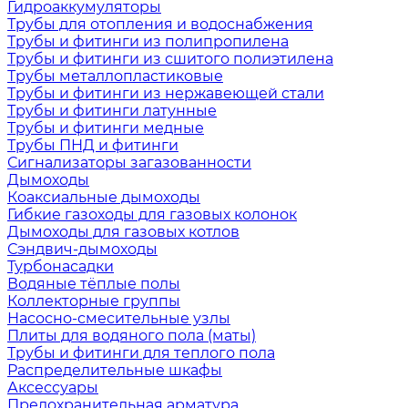
Гидроаккумуляторы
Трубы для отопления и водоснабжения
Трубы и фитинги из полипропилена
Трубы и фитинги из сшитого полиэтилена
Трубы металлопластиковые
Трубы и фитинги из нержавеющей стали
Трубы и фитинги латунные
Трубы и фитинги медные
Трубы ПНД и фитинги
Сигнализаторы загазованности
Дымоходы
Коаксиальные дымоходы
Гибкие газоходы для газовых колонок
Дымоходы для газовых котлов
Сэндвич-дымоходы
Турбонасадки
Водяные тёплые полы
Коллекторные группы
Насосно-смесительные узлы
Плиты для водяного пола (маты)
Трубы и фитинги для теплого пола
Распределительные шкафы
Аксессуары
Предохранительная арматура