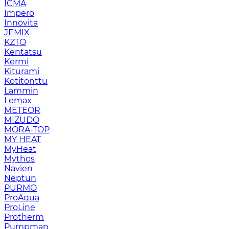
ICMA
Impero
Innovita
JEMIX
KZTO
Kentatsu
Kermi
Kiturami
Kotitonttu
Lammin
Lemax
METEOR
MIZUDO
MORA-TOP
MY HEAT
MyHeat
Mythos
Navien
Neptun
PURMO
ProAqua
ProLine
Protherm
Pumpman