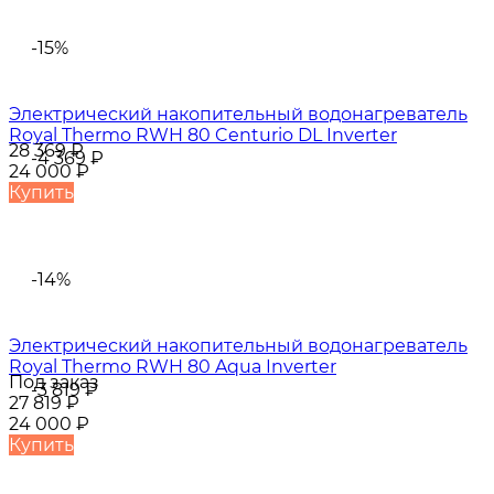
-15%
Электрический накопительный водонагреватель
Royal Thermo RWH 80 Centurio DL Inverter
28 369
₽
-4 369
₽
24 000
₽
Купить
-14%
Электрический накопительный водонагреватель
Royal Thermo RWH 80 Aqua Inverter
Под заказ
-3 819
₽
27 819
₽
24 000
₽
Купить