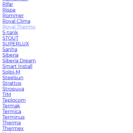
Rifar
Rispa
Rommer
Royal Clima
Royal Thermo
S-tank
STOUT
SUPERLUX
Sanha
Siberia
Siberia Dream
Smart Install
Solpi-M
Steelsun
Strattos
Stropuva
TIM
Teplocom
Termak
Termica
Terminus
Therma
Thermex