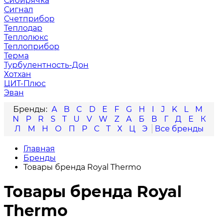
Сибирячка
Сигнал
Счетприбор
Теплодар
Теплолюкс
Теплоприбор
Терма
Турбулентность-Дон
Хотхан
ЦИТ-Плюс
Эван
A
B
C
D
E
F
G
H
I
J
K
L
M
N
P
R
S
T
U
V
W
Z
А
Б
В
Г
Д
Е
К
Л
М
Н
О
П
Р
С
Т
Х
Ц
Э
Главная
Бренды
Товары бренда Royal Thermo
Товары бренда Royal
Thermo