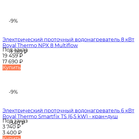
-9%
Электрический проточный водонагреватель 8 кВт
Royal Thermo NPX 8 Multiflow
Под заказ
-1 769
₽
19 459
₽
17 690
₽
Купить
-9%
Электрический проточный водонагреватель 6 кВт
Royal Thermo Smartfix TS (6,5 kW) - кран+душ
Под заказ
-340
₽
3 740
₽
3 400
₽
Купить