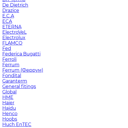
De Dietrich
Drazice
E.C.A
ECA
ETERNA
ElectroVeL
Electrolux
FLAMCO
Fed
Federica Bugatti
Ferroli
Ferrum
Ferrum (Феррум)
Fondital
Garanterm
General fitings
Global
HME
Haier
Hajdu
Henco
Hoobs
Huch EnTEC