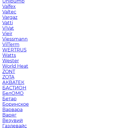
Unipump
Valfex
Valtec
Vargaz
Vatti
ViVat
Vieir
Viessmann
VilTerm
WERTRUS
Watts
Wester
World Heat
ZONT
ZOTA
АКВАТЕК
БАСТИОН
БелОМО
Бетар
Боринское
Варвара
Варяг
Везувий
Газдевайс