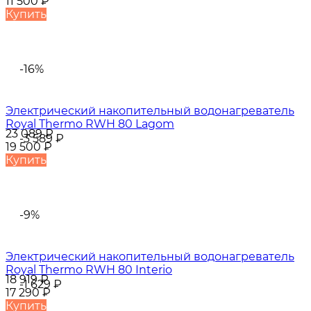
11 500
₽
Купить
-16%
Электрический накопительный водонагреватель
Royal Thermo RWH 80 Lagom
23 089
₽
-3 589
₽
19 500
₽
Купить
-9%
Электрический накопительный водонагреватель
Royal Thermo RWH 80 Interio
18 919
₽
-1 629
₽
17 290
₽
Купить