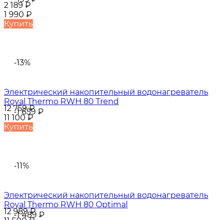
2 189
₽
1 990
₽
Купить
-13%
Электрический накопительный водонагреватель
Royal Thermo RWH 80 Trend
12 759
₽
-1 659
₽
11 100
₽
Купить
-11%
Электрический накопительный водонагреватель
Royal Thermo RWH 80 Optimal
12 989
₽
-1 489
₽