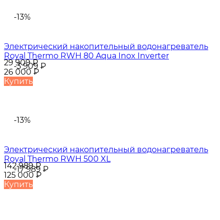
-13%
Электрический накопительный водонагреватель
Royal Thermo RWH 80 Aqua Inox Inverter
29 909
₽
-3 909
₽
26 000
₽
Купить
-13%
Электрический накопительный водонагреватель
Royal Thermo RWH 500 XL
142 989
₽
-17 989
₽
125 000
₽
Купить