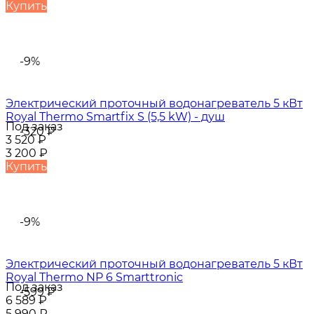
Купить
-9%
Электрический проточный водонагреватель 5 кВт
Royal Thermo Smartfix S (5,5 kW) - душ
Под заказ
-320
₽
3 520
₽
3 200
₽
Купить
-9%
Электрический проточный водонагреватель 5 кВт
Royal Thermo NP 6 Smarttronic
Под заказ
-599
₽
6 589
₽
5 990
₽