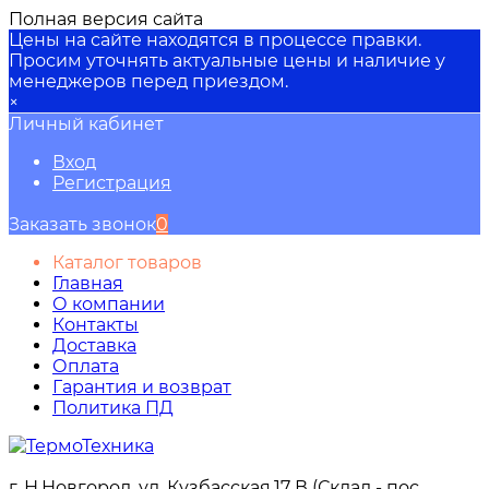
Полная версия сайта
Цены на сайте находятся в процессе правки.
Просим уточнять актуальные цены и наличие у
менеджеров перед приездом.
×
Личный кабинет
Вход
Регистрация
Заказать звонок
0
Каталог товаров
Главная
О компании
Контакты
Доставка
Оплата
Гарантия и возврат
Политика ПД
г. Н.Новгород, ул. Кузбасская,17 В (Склад - пос.