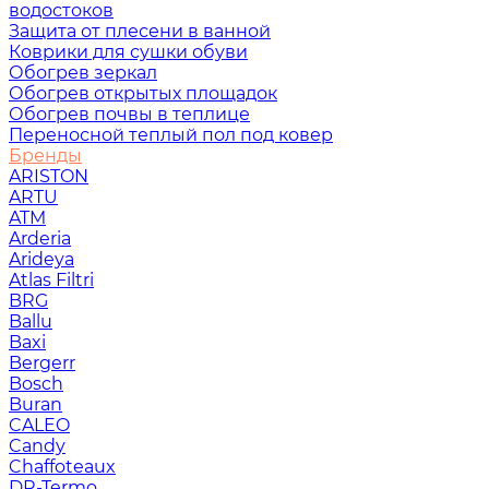
водостоков
Защита от плесени в ванной
Коврики для сушки обуви
Обогрев зеркал
Обогрев открытых площадок
Обогрев почвы в теплице
Переносной теплый пол под ковер
Бренды
ARISTON
ARTU
ATM
Arderia
Arideya
Atlas Filtri
BRG
Ballu
Baxi
Bergerr
Bosch
Buran
CALEO
Candy
Chaffoteaux
DR-Termo