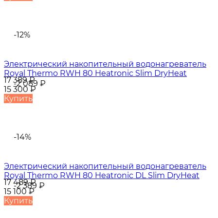
-12%
Электрический накопительный водонагреватель
Royal Thermo RWH 80 Heatronic Slim DryHeat
17 389
₽
-2 089
₽
15 300
₽
Купить
-14%
Электрический накопительный водонагреватель
Royal Thermo RWH 80 Heatronic DL Slim DryHeat
17 489
₽
-2 389
₽
15 100
₽
Купить