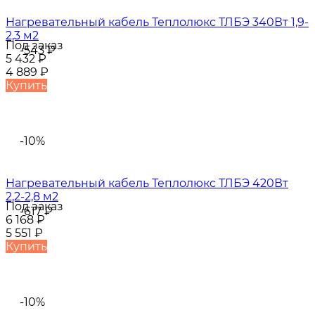
Нагревательный кабель Теплолюкс ТЛБЭ 340Вт 1,9-
2,3 м2
Под заказ
-543
₽
5 432
₽
4 889
₽
Купить
-10%
Нагревательный кабель Теплолюкс ТЛБЭ 420Вт
2,2-2,8 м2
Под заказ
-617
₽
6 168
₽
5 551
₽
Купить
-10%