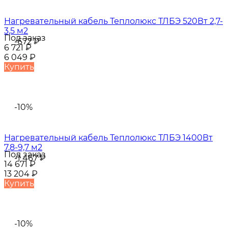
Нагревательный кабель Теплолюкс ТЛБЭ 520Вт 2,7-
3,5 м2
Под заказ
-672
₽
6 721
₽
6 049
₽
Купить
-10%
Нагревательный кабель Теплолюкс ТЛБЭ 1400Вт
7,8-9,7 м2
Под заказ
-1 467
₽
14 671
₽
13 204
₽
Купить
-10%