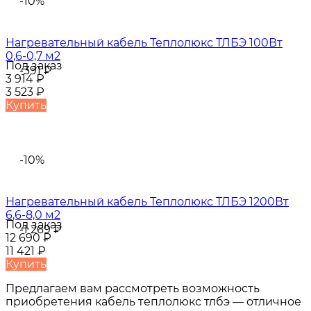
-10%
Нагревательный кабель Теплолюкс ТЛБЭ 100Вт
0,6-0,7 м2
Под заказ
-391
₽
3 914
₽
3 523
₽
Купить
-10%
Нагревательный кабель Теплолюкс ТЛБЭ 1200Вт
6,6-8,0 м2
Под заказ
-1 269
₽
12 690
₽
11 421
₽
Купить
Предлагаем вам рассмотреть возможность
приобретения кабель теплолюкс тлбэ — отличное