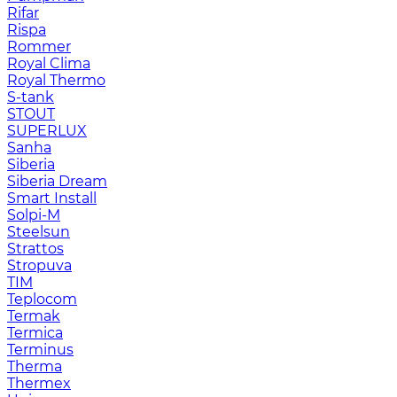
Rifar
Rispa
Rommer
Royal Clima
Royal Thermo
S-tank
STOUT
SUPERLUX
Sanha
Siberia
Siberia Dream
Smart Install
Solpi-M
Steelsun
Strattos
Stropuva
TIM
Teplocom
Termak
Termica
Terminus
Therma
Thermex