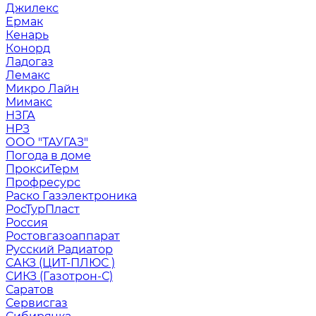
Джилекс
Ермак
Кенарь
Конорд
Ладогаз
Лемакс
Микро Лайн
Мимакс
НЗГА
НРЗ
ООО "ТАУГАЗ"
Погода в доме
ПроксиТерм
Профресурс
Раско Газэлектроника
РосТурПласт
Россия
Ростовгазоаппарат
Русский Радиатор
САКЗ (ЦИТ-ПЛЮС )
СИКЗ (Газотрон-С)
Саратов
Сервисгаз