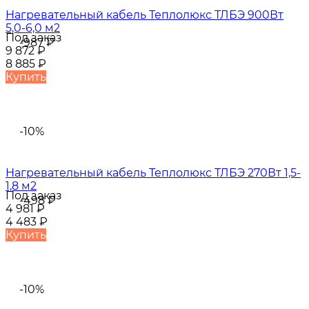
Нагревательный кабель Теплолюкс ТЛБЭ 900Вт
5,0-6,0 м2
Под заказ
-987
₽
9 872
₽
8 885
₽
Купить
-10%
Нагревательный кабель Теплолюкс ТЛБЭ 270Вт 1,5-
1,8 м2
Под заказ
-498
₽
4 981
₽
4 483
₽
Купить
-10%