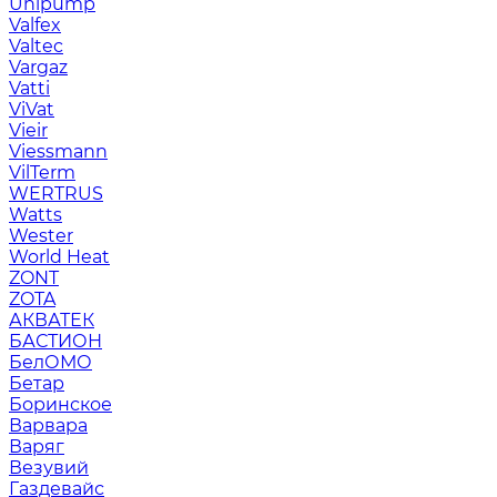
Unipump
Valfex
Valtec
Vargaz
Vatti
ViVat
Vieir
Viessmann
VilTerm
WERTRUS
Watts
Wester
World Heat
ZONT
ZOTA
АКВАТЕК
БАСТИОН
БелОМО
Бетар
Боринское
Варвара
Варяг
Везувий
Газдевайс