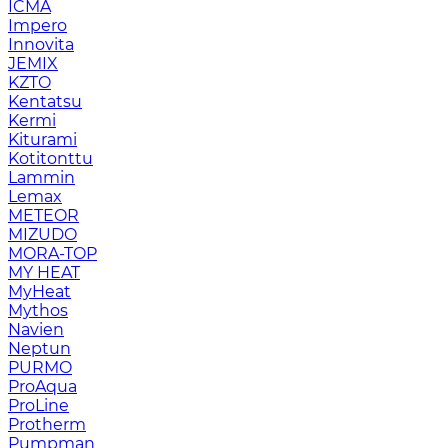
ICMA
Impero
Innovita
JEMIX
KZTO
Kentatsu
Kermi
Kiturami
Kotitonttu
Lammin
Lemax
METEOR
MIZUDO
MORA-TOP
MY HEAT
MyHeat
Mythos
Navien
Neptun
PURMO
ProAqua
ProLine
Protherm
Pumpman