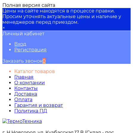
Полная версия сайта
Цены на сайте находятся в процессе правки.
Просим уточнять актуальные цены и наличие у
менеджеров перед приездом.
×
Личный кабинет
Вход
Регистрация
Заказать звонок
0
Каталог товаров
Главная
О компании
Контакты
Доставка
Оплата
Гарантия и возврат
Политика ПД
г. Н.Новгород, ул. Кузбасская,17 В (Склад - пос.