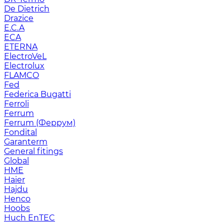
De Dietrich
Drazice
E.C.A
ECA
ETERNA
ElectroVeL
Electrolux
FLAMCO
Fed
Federica Bugatti
Ferroli
Ferrum
Ferrum (Феррум)
Fondital
Garanterm
General fitings
Global
HME
Haier
Hajdu
Henco
Hoobs
Huch EnTEC