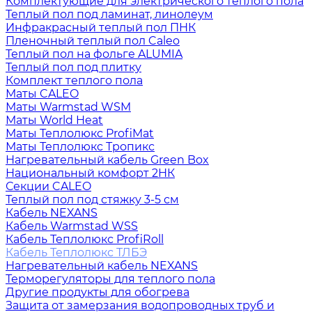
Комплектующие для электрического теплого пола
Теплый пол под ламинат, линолеум
Инфракрасный теплый пол ПНК
Пленочный теплый пол Caleo
Теплый пол на фольге ALUMIA
Теплый пол под плитку
Комплект теплого пола
Маты CALEO
Маты Warmstad WSM
Маты World Heat
Маты Теплолюкс ProfiMat
Маты Теплолюкс Тропикс
Нагревательный кабель Green Box
Национальный комфорт 2НК
Секции CALEO
Теплый пол под стяжку 3-5 см
Кабель NEXANS
Кабель Warmstad WSS
Кабель Теплолюкс ProfiRoll
Кабель Теплолюкс ТЛБЭ
Нагревательный кабель NEXANS
Терморегуляторы для теплого пола
Другие продукты для обогрева
Защита от замерзания водопроводных труб и