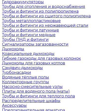
Гидроаккумуляторы
Трубы для отопления и водоснабжения
Трубы и фитинги из полипропилена
Трубы и фитинги из сшитого полиэтилена
Трубы металлопластиковые
Трубы и фитинги из нержавеющей стали
Трубы и фитинги латунные
Трубы и фитинги медные
Трубы ПНД и фитинги
Сигнализаторы загазованности
Дымоходы
Коаксиальные дымоходы
Гибкие газоходы для газовых колонок
Дымоходы для газовых котлов
Сэндвич-дымоходы
Турбонасадки
Водяные тёплые полы
Коллекторные группы
Насосно-смесительные узлы
Плиты для водяного пола (маты)
Трубы и фитинги для теплого пола
Распределительные шкафы
Аксессуары
Предохранительная арматура