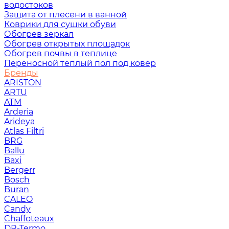
водостоков
Защита от плесени в ванной
Коврики для сушки обуви
Обогрев зеркал
Обогрев открытых площадок
Обогрев почвы в теплице
Переносной теплый пол под ковер
Бренды
ARISTON
ARTU
ATM
Arderia
Arideya
Atlas Filtri
BRG
Ballu
Baxi
Bergerr
Bosch
Buran
CALEO
Candy
Chaffoteaux
DR-Termo