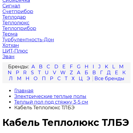
Сибирячка
Сигнал
Счетприбор
Теплодар
Теплолюкс
Теплоприбор
Терма
Турбулентность-Дон
Хотхан
ЦИТ-Плюс
Эван
A
B
C
D
E
F
G
H
I
J
K
L
M
N
P
R
S
T
U
V
W
Z
А
Б
В
Г
Д
Е
К
Л
М
Н
О
П
Р
С
Т
Х
Ц
Э
Главная
Электрические теплые полы
Теплый пол под стяжку 3-5 см
Кабель Теплолюкс ТЛБЭ
Кабель Теплолюкс ТЛБЭ