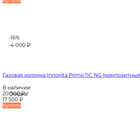
Купить
-16%
-4 000
₽
Газовая колонка Innovita Primo 11C NG (композитны
В наличии
20 900
₽
Скидка!
17 500
₽
Купить