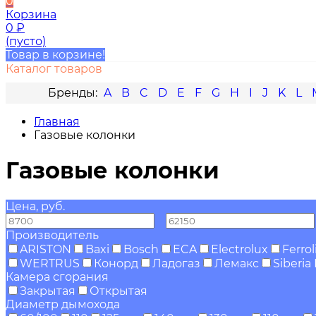
0
Корзина
0
₽
(пусто)
Товар в корзине!
Каталог товаров
A
B
C
D
E
F
G
H
I
J
K
L
Главная
Газовые колонки
Газовые колонки
Цена, руб.
—
Производитель
ARISTON
Baxi
Bosch
ECA
Electrolux
Ferrol
WERTRUS
Конорд
Ладогаз
Лемакс
Siberia
Камера сгорания
Закрытая
Открытая
Диаметр дымохода