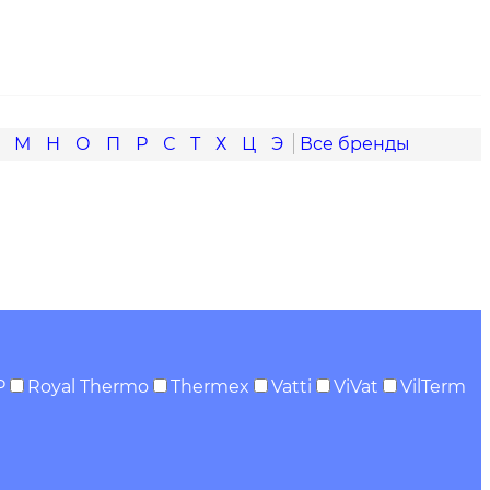
М
Н
О
П
Р
С
Т
Х
Ц
Э
P
Royal Thermo
Thermex
Vatti
ViVat
VilTerm