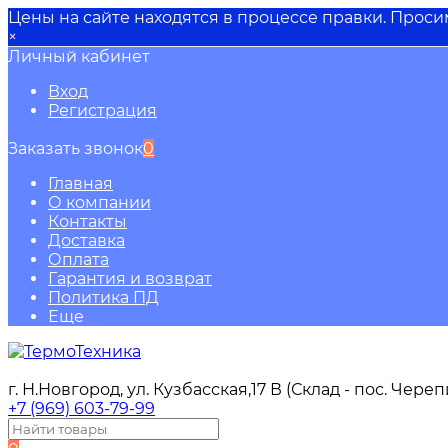
Цены на сайте находятся в процессе правки. Прос
×
Личный кабинет
Вход
Регистрация
Заказать звонок
0
Главная
О компании
Контакты
Доставка
Оплата
Гарантия и возврат
Политика ПД
Еще
г. Н.Новгород, ул. Кузбасская,17 В (Склад - пос. Чере
+7 (969) 603-79-99