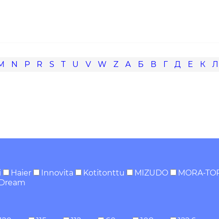
M
N
P
R
S
T
U
V
W
Z
А
Б
В
Г
Д
Е
К
Л
i
Haier
Innovita
Kotitonttu
MIZUDO
MORA-TO
 Dream