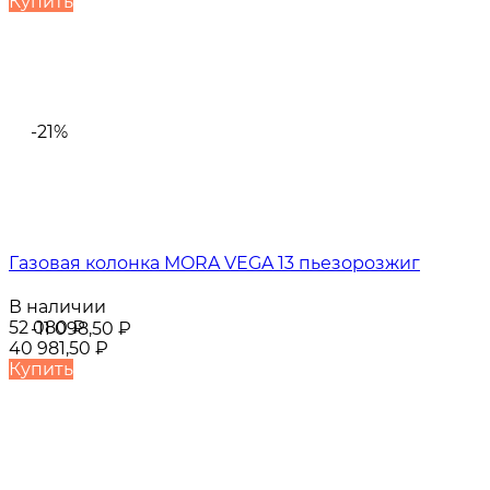
Купить
-21%
Газовая колонка MORA VEGA 13 пьезорозжиг
В наличии
52 080
₽
-11 098,50
₽
40 981,50
₽
Купить