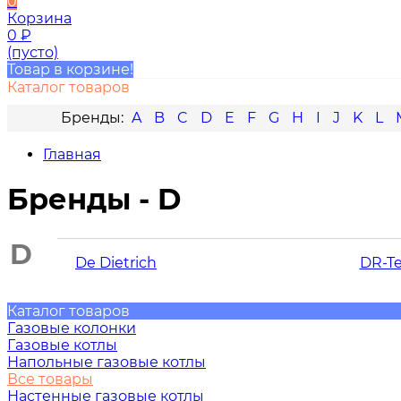
0
Корзина
0
₽
(пусто)
Товар в корзине!
Каталог товаров
A
B
C
D
E
F
G
H
I
J
K
L
Главная
Бренды - D
D
De Dietrich
DR-T
Каталог товаров
Газовые колонки
Газовые котлы
Напольные газовые котлы
Все товары
Настенные газовые котлы