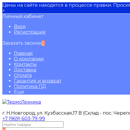
Цены на сайте находятся в процессе правки. Прос
×
Личный кабинет
Вход
Регистрация
Заказать звонок
0
Главная
О компании
Контакты
Доставка
Оплата
Гарантия и возврат
Политика ПД
Еще
г. Н.Новгород, ул. Кузбасская,17 В (Склад - пос. Чере
+7 (969) 603-79-99