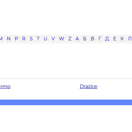
M
N
P
R
S
T
U
V
W
Z
А
Б
В
Г
Д
Е
К
Л
ermo
Drazice