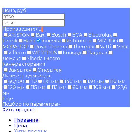
Цена, руб.
—
Производитель
1
ARISTON
Baxi
Bosch
ECA
Electrolux
Ferroli
Haier
Innovita
Kotitonttu
MIZUDO
MORA-TOP
Royal Thermo
Thermex
Vatti
ViVat
VilTerm
WERTRUS
Конорд
Ладогаз
Лемакс
Siberia Dream
Камера сгорания
Закрытая
Открытая
Диаметр дымохода
60/100
110
125 мм
140 мм
130 мм
110 мм
120 мм
115 мм
112 мм
60 мм
108 мм
122,6
мм
Еще
Подбор по параметрам
Хиты продаж
Название
Цена
Хиты продаж