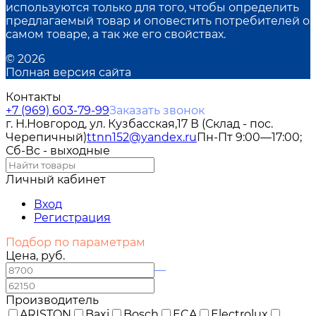
используются только для того, чтобы определить
предлагаемый товар и оповестить потребителей о
самом товаре, а так же его свойствах.
© 2026
Полная версия сайта
Контакты
+7 (969) 603-79-99
Заказать звонок
г. Н.Новгород, ул. Кузбасская,17 В (Склад - пос.
Черепичный)
ttnn152@yandex.ru
Пн-Пт 9:00—17:00;
Сб-Вс - выходные
Личный кабинет
Вход
Регистрация
Подбор по параметрам
Цена, руб.
—
Производитель
ARISTON
Baxi
Bosch
ECA
Electrolux