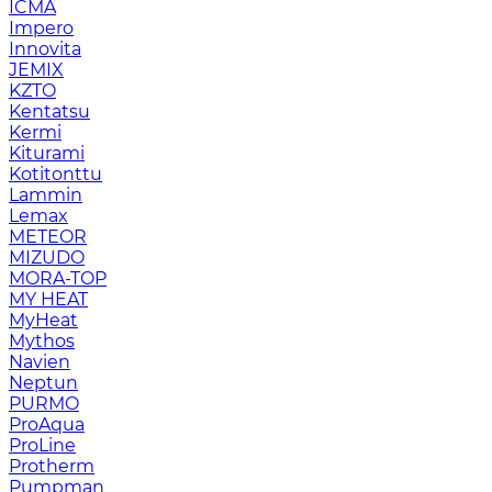
ICMA
Impero
Innovita
JEMIX
KZTO
Kentatsu
Kermi
Kiturami
Kotitonttu
Lammin
Lemax
METEOR
MIZUDO
MORA-TOP
MY HEAT
MyHeat
Mythos
Navien
Neptun
PURMO
ProAqua
ProLine
Protherm
Pumpman