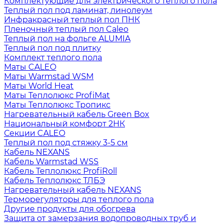
Комплектующие для электрического теплого пола
Теплый пол под ламинат, линолеум
Инфракрасный теплый пол ПНК
Пленочный теплый пол Caleo
Теплый пол на фольге ALUMIA
Теплый пол под плитку
Комплект теплого пола
Маты CALEO
Маты Warmstad WSM
Маты World Heat
Маты Теплолюкс ProfiMat
Маты Теплолюкс Тропикс
Нагревательный кабель Green Box
Национальный комфорт 2НК
Секции CALEO
Теплый пол под стяжку 3-5 см
Кабель NEXANS
Кабель Warmstad WSS
Кабель Теплолюкс ProfiRoll
Кабель Теплолюкс ТЛБЭ
Нагревательный кабель NEXANS
Терморегуляторы для теплого пола
Другие продукты для обогрева
Защита от замерзания водопроводных труб и