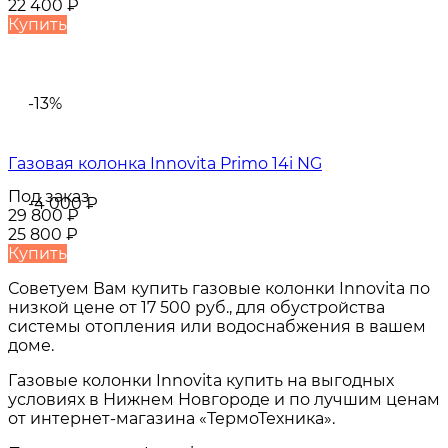
22 400
₽
Купить
-13%
Газовая колонка Innovita Primo 14i NG
Под заказ
-4 000
₽
29 800
₽
25 800
₽
Купить
Советуем Вам купить
газовые колонки Innovita
по
низкой цене от
17 500 руб.
, для обустройства
системы отопления или водоснабжения в вашем
доме.
Газовые колонки Innovita
купить на выгодных
условиях в
Нижнем Новгороде и по лучшим ценам
от интернет-магазина «ТермоТехника».