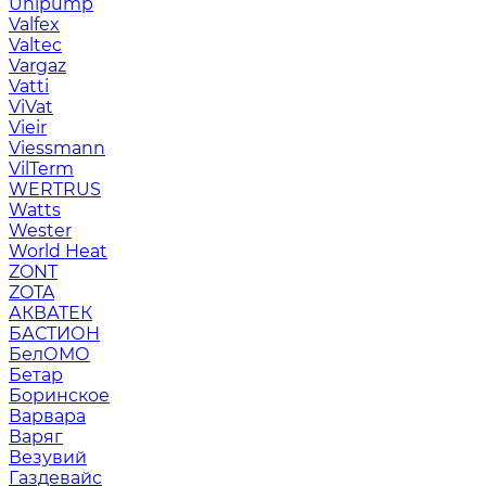
Unipump
Valfex
Valtec
Vargaz
Vatti
ViVat
Vieir
Viessmann
VilTerm
WERTRUS
Watts
Wester
World Heat
ZONT
ZOTA
АКВАТЕК
БАСТИОН
БелОМО
Бетар
Боринское
Варвара
Варяг
Везувий
Газдевайс