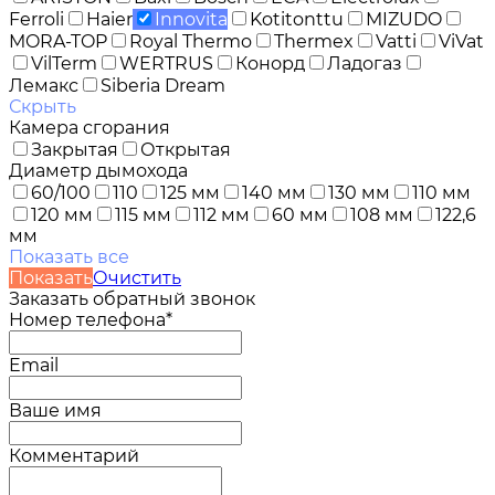
Ferroli
Haier
Innovita
Kotitonttu
MIZUDO
MORA-TOP
Royal Thermo
Thermex
Vatti
ViVat
VilTerm
WERTRUS
Конорд
Ладогаз
Лемакс
Siberia Dream
Скрыть
Камера сгорания
Закрытая
Открытая
Диаметр дымохода
60/100
110
125 мм
140 мм
130 мм
110 мм
120 мм
115 мм
112 мм
60 мм
108 мм
122,6
мм
Показать все
Показать
Очистить
Заказать обратный звонок
Номер телефона*
Email
Ваше имя
Комментарий