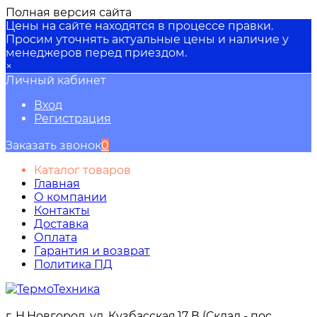
Полная версия сайта
Цены на сайте находятся в процессе правки.
Просим уточнять актуальные цены и наличие у
менеджеров перед приездом.
×
Личный кабинет
Вход
Регистрация
Заказать звонок
0
Каталог товаров
Главная
О компании
Контакты
Доставка
Оплата
Гарантия и возврат
Политика ПД
г. Н.Новгород, ул. Кузбасская,17 В (Склад - пос.