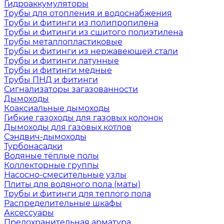
Гидроаккумуляторы
Трубы для отопления и водоснабжения
Трубы и фитинги из полипропилена
Трубы и фитинги из сшитого полиэтилена
Трубы металлопластиковые
Трубы и фитинги из нержавеющей стали
Трубы и фитинги латунные
Трубы и фитинги медные
Трубы ПНД и фитинги
Сигнализаторы загазованности
Дымоходы
Коаксиальные дымоходы
Гибкие газоходы для газовых колонок
Дымоходы для газовых котлов
Сэндвич-дымоходы
Турбонасадки
Водяные тёплые полы
Коллекторные группы
Насосно-смесительные узлы
Плиты для водяного пола (маты)
Трубы и фитинги для теплого пола
Распределительные шкафы
Аксессуары
Предохранительная арматура