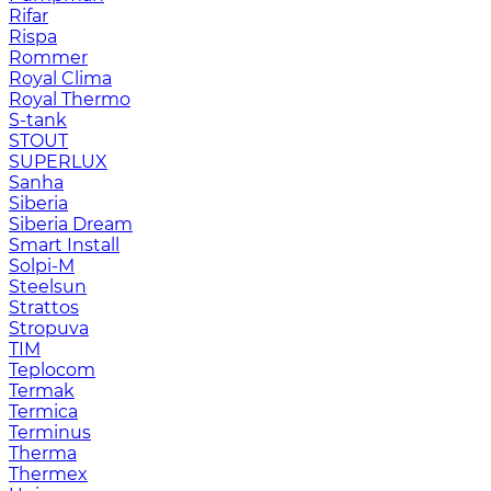
Rifar
Rispa
Rommer
Royal Clima
Royal Thermo
S-tank
STOUT
SUPERLUX
Sanha
Siberia
Siberia Dream
Smart Install
Solpi-M
Steelsun
Strattos
Stropuva
TIM
Teplocom
Termak
Termica
Terminus
Therma
Thermex