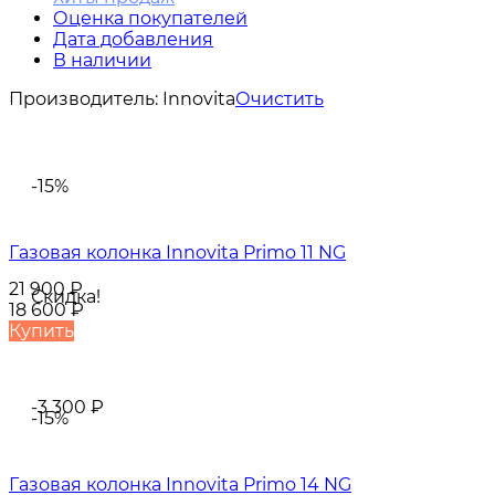
Оценка покупателей
Дата добавления
В наличии
Производитель:
Innovita
Очистить
-15%
Газовая колонка Innovita Primo 11 NG
21 900
₽
Скидка!
18 600
₽
Купить
-3 300
₽
-15%
Газовая колонка Innovita Primo 14 NG