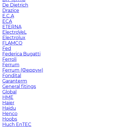
De Dietrich
Drazice
E.C.A
ECA
ETERNA
ElectroVeL
Electrolux
FLAMCO
Fed
Federica Bugatti
Ferroli
Ferrum
Ferrum (Феррум)
Fondital
Garanterm
General fitings
Global
HME
Haier
Hajdu
Henco
Hoobs
Huch EnTEC