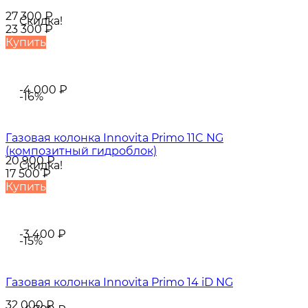
27 300
₽
Скидка!
23 300
₽
Купить
-4 000
₽
-16%
Газовая колонка Innovita Primo 11C NG
(композитный гидроблок)
20 900
₽
Скидка!
17 500
₽
Купить
-3 400
₽
-15%
Газовая колонка Innovita Primo 14 iD NG
32 000
₽