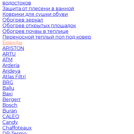
водостоков
Защита от плесени в ванной
Коврики для сушки обуви
Обогрев зеркал
Обогрев открытых площадок
Обогрев почвы в теплице
Переносной теплый пол под ковер
Бренды
ARISTON
ARTU
ATM
Arderia
Arideya
Atlas Filtri
BRG
Ballu
Baxi
Bergerr
Bosch
Buran
CALEO
Candy
Chaffoteaux
DR-Termo