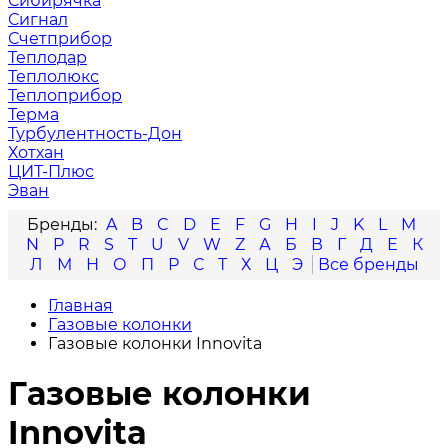
Сибирячка
Сигнал
Счетприбор
Теплодар
Теплолюкс
Теплоприбор
Терма
Турбулентность-Дон
Хотхан
ЦИТ-Плюс
Эван
A
B
C
D
E
F
G
H
I
J
K
L
M
N
P
R
S
T
U
V
W
Z
А
Б
В
Г
Д
Е
К
Л
М
Н
О
П
Р
С
Т
Х
Ц
Э
Главная
Газовые колонки
Газовые колонки Innovita
Газовые колонки
Innovita