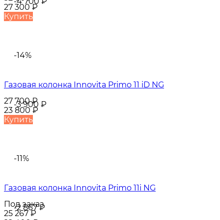
-4 700
₽
27 300
₽
Купить
-14%
Газовая колонка Innovita Primo 11 iD NG
27 700
₽
-3 900
₽
23 800
₽
Купить
-11%
Газовая колонка Innovita Primo 11i NG
Под заказ
-2 867
₽
25 267
₽