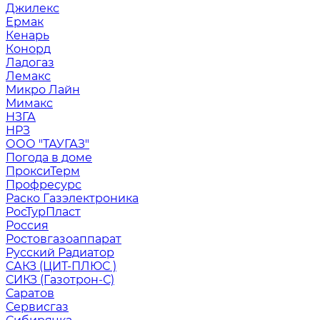
Джилекс
Ермак
Кенарь
Конорд
Ладогаз
Лемакс
Микро Лайн
Мимакс
НЗГА
НРЗ
ООО "ТАУГАЗ"
Погода в доме
ПроксиТерм
Профресурс
Раско Газэлектроника
РосТурПласт
Россия
Ростовгазоаппарат
Русский Радиатор
САКЗ (ЦИТ-ПЛЮС )
СИКЗ (Газотрон-С)
Саратов
Сервисгаз