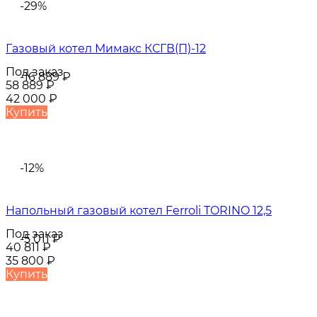
-29%
Газовый котел Мимакс КСГВ(П)-12
Под заказ
-16 889
₽
58 889
₽
42 000
₽
Купить
-12%
Напольный газовый котел Ferroli TORINO 12,5
Под заказ
-5 011
₽
40 811
₽
35 800
₽
Купить