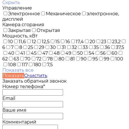
Скрыть
Управление
Электронное
Механическое
электронное,
дисплей
Камера сгорания
Закрытая
Открытая
Мощность, кВт
10
11,6
12
12,5
15
16
17,4
20
23
23,2
6
7
8
25
29
30
31
32
33
35
36
37,5
40
41
45
47
48
49
50
54
56
60
62
63
70
72
78
80
81
90
95
99
100
108
117
180
7,5
Показать все
Показать
Очистить
Заказать обратный звонок
Номер телефона*
Email
Ваше имя
Комментарий