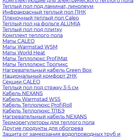
Комплектующие для электрического теплого пола
Теплый пол под ламинат, линолеум
Инфракрасный теплый пол ПНК
Пленочный теплый пол Caleo
Теплый пол на фольге ALUMIA
Теплый пол под плитку
Комплект теплого пола
Маты CALEO
Маты Warmstad WSM
Маты World Heat
Маты Теплолюкс ProfiMat
Маты Теплолюкс Тропикс
Нагревательный кабель Green Box
Национальный комфорт 2НК
Секции CALEO
Теплый пол под стяжку 3-5 см
Кабель NEXANS
Кабель Warmstad WSS
Кабель Теплолюкс ProfiRoll
Кабель Теплолюкс ТЛБЭ
Нагревательный кабель NEXANS
Терморегуляторы для теплого пола
Другие продукты для обогрева
Защита от замерзания водопроводных труб и