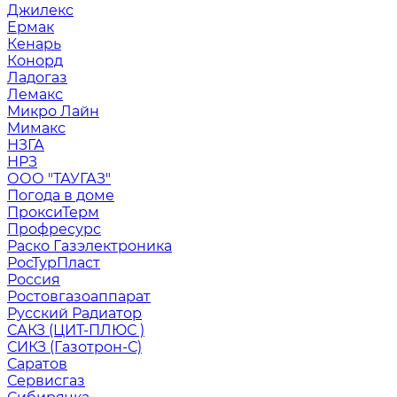
Джилекс
Ермак
Кенарь
Конорд
Ладогаз
Лемакс
Микро Лайн
Мимакс
НЗГА
НРЗ
ООО "ТАУГАЗ"
Погода в доме
ПроксиТерм
Профресурс
Раско Газэлектроника
РосТурПласт
Россия
Ростовгазоаппарат
Русский Радиатор
САКЗ (ЦИТ-ПЛЮС )
СИКЗ (Газотрон-С)
Саратов
Сервисгаз