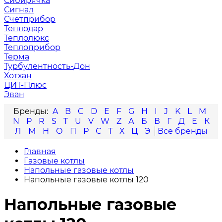
Сибирячка
Сигнал
Счетприбор
Теплодар
Теплолюкс
Теплоприбор
Терма
Турбулентность-Дон
Хотхан
ЦИТ-Плюс
Эван
A
B
C
D
E
F
G
H
I
J
K
L
M
N
P
R
S
T
U
V
W
Z
А
Б
В
Г
Д
Е
К
Л
М
Н
О
П
Р
С
Т
Х
Ц
Э
Главная
Газовые котлы
Напольные газовые котлы
Напольные газовые котлы 120
Напольные газовые