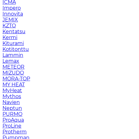
ICMA
Impero
Innovita
JEMIX
KZTO
Kentatsu
Kermi
Kiturami
Kotitonttu
Lammin
Lemax
METEOR
MIZUDO
MORA-TOP
MY HEAT
MyHeat
Mythos
Navien
Neptun
PURMO
ProAqua
ProLine
Protherm
Pumpman