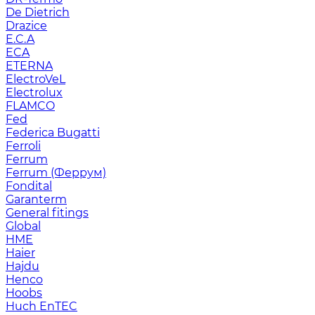
De Dietrich
Drazice
E.C.A
ECA
ETERNA
ElectroVeL
Electrolux
FLAMCO
Fed
Federica Bugatti
Ferroli
Ferrum
Ferrum (Феррум)
Fondital
Garanterm
General fitings
Global
HME
Haier
Hajdu
Henco
Hoobs
Huch EnTEC