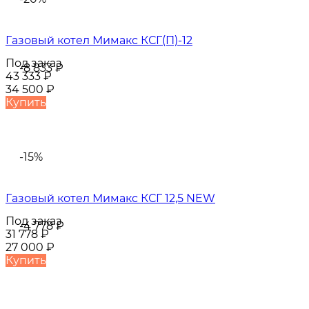
Газовый котел Мимакс КСГ(П)-12
Под заказ
-8 833
₽
43 333
₽
34 500
₽
Купить
-15%
Газовый котел Мимакс КСГ 12,5 NEW
Под заказ
-4 778
₽
31 778
₽
27 000
₽
Купить