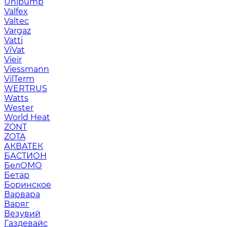
Unipump
Valfex
Valtec
Vargaz
Vatti
ViVat
Vieir
Viessmann
VilTerm
WERTRUS
Watts
Wester
World Heat
ZONT
ZOTA
АКВАТЕК
БАСТИОН
БелОМО
Бетар
Боринское
Варвара
Варяг
Везувий
Газдевайс