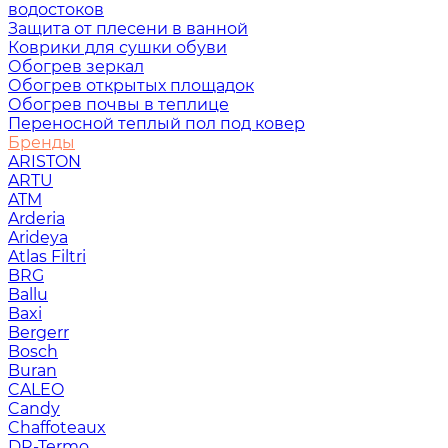
водостоков
Защита от плесени в ванной
Коврики для сушки обуви
Обогрев зеркал
Обогрев открытых площадок
Обогрев почвы в теплице
Переносной теплый пол под ковер
Бренды
ARISTON
ARTU
ATM
Arderia
Arideya
Atlas Filtri
BRG
Ballu
Baxi
Bergerr
Bosch
Buran
CALEO
Candy
Chaffoteaux
DR-Termo