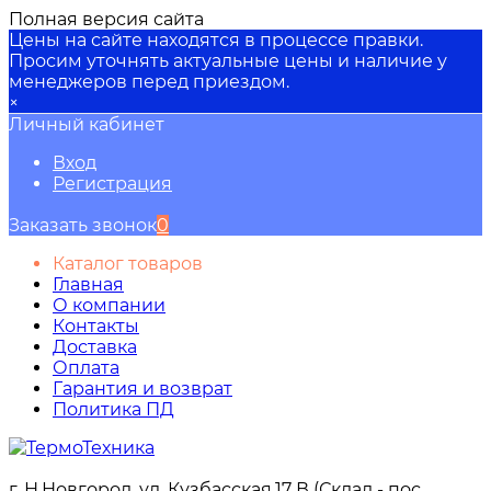
Полная версия сайта
Цены на сайте находятся в процессе правки.
Просим уточнять актуальные цены и наличие у
менеджеров перед приездом.
×
Личный кабинет
Вход
Регистрация
Заказать звонок
0
Каталог товаров
Главная
О компании
Контакты
Доставка
Оплата
Гарантия и возврат
Политика ПД
г. Н.Новгород, ул. Кузбасская,17 В (Склад - пос.