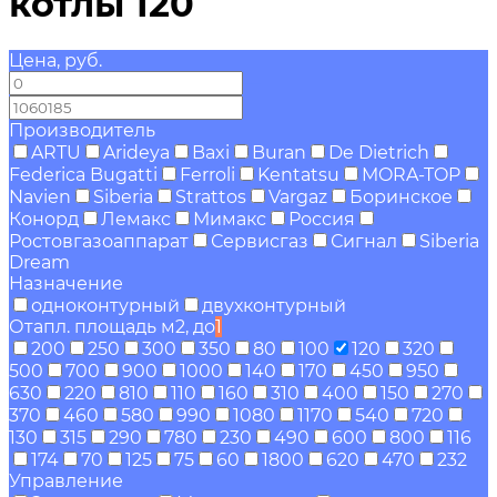
котлы 120
Цена, руб.
—
Производитель
ARTU
Arideya
Baxi
Buran
De Dietrich
Federica Bugatti
Ferroli
Kentatsu
MORA-TOP
Navien
Siberia
Strattos
Vargaz
Боринское
Конорд
Лемакс
Мимакс
Россия
Ростовгазоаппарат
Сервисгаз
Сигнал
Siberia
Dream
Назначение
одноконтурный
двухконтурный
Отапл. площадь м2, до
1
200
250
300
350
80
100
120
320
500
700
900
1000
140
170
450
950
630
220
810
110
160
310
400
150
270
370
460
580
990
1080
1170
540
720
130
315
290
780
230
490
600
800
116
174
70
125
75
60
1800
620
470
232
Управление