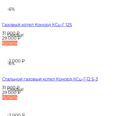
-6%
Газовый котел Конорд КСц-Г 12S
31 000
₽
Скидка!
29 000
₽
Купить
-2 000
₽
-6%
Стальной газовый котел Конорд КСц-Г-12 S-3
31 000
₽
Скидка!
29 000
₽
Купить
-2 000
₽