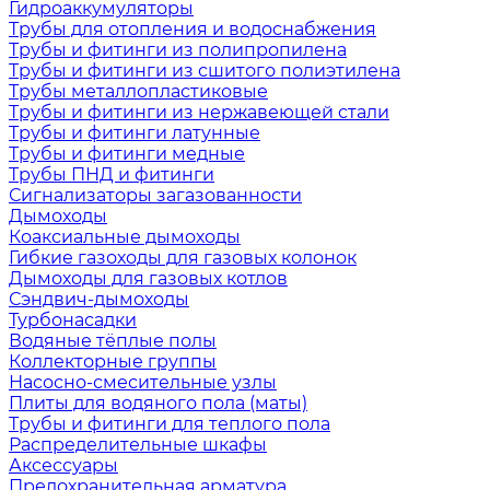
Гидроаккумуляторы
Трубы для отопления и водоснабжения
Трубы и фитинги из полипропилена
Трубы и фитинги из сшитого полиэтилена
Трубы металлопластиковые
Трубы и фитинги из нержавеющей стали
Трубы и фитинги латунные
Трубы и фитинги медные
Трубы ПНД и фитинги
Сигнализаторы загазованности
Дымоходы
Коаксиальные дымоходы
Гибкие газоходы для газовых колонок
Дымоходы для газовых котлов
Сэндвич-дымоходы
Турбонасадки
Водяные тёплые полы
Коллекторные группы
Насосно-смесительные узлы
Плиты для водяного пола (маты)
Трубы и фитинги для теплого пола
Распределительные шкафы
Аксессуары
Предохранительная арматура