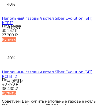
-10%
Напольный газовый котел Siber Evolution (SIT)
КСГ-12
Под заказ
-3 023
₽
30 232
₽
27 209
₽
Купить
-10%
Напольный газовый котел Siber Evolution (SIT)
КСГВ-12
Под заказ
-4 048
₽
40 478
₽
36 430
₽
Купить
Советуем Вам купить
напольные газовые котлы