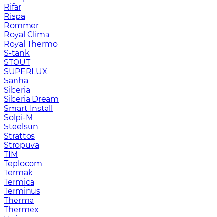
Rifar
Rispa
Rommer
Royal Clima
Royal Thermo
S-tank
STOUT
SUPERLUX
Sanha
Siberia
Siberia Dream
Smart Install
Solpi-M
Steelsun
Strattos
Stropuva
TIM
Teplocom
Termak
Termica
Terminus
Therma
Thermex