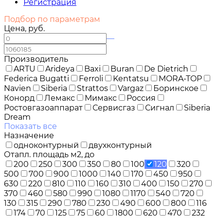
Регистрация
Подбор по параметрам
Цена, руб.
—
Производитель
ARTU
Arideya
Baxi
Buran
De Dietrich
Federica Bugatti
Ferroli
Kentatsu
MORA-TOP
Navien
Siberia
Strattos
Vargaz
Боринское
Конорд
Лемакс
Мимакс
Россия
Ростовгазоаппарат
Сервисгаз
Сигнал
Siberia
Dream
Показать все
Назначение
одноконтурный
двухконтурный
Отапл. площадь м2, до
200
250
300
350
80
100
120
320
500
700
900
1000
140
170
450
950
630
220
810
110
160
310
400
150
270
370
460
580
990
1080
1170
540
720
130
315
290
780
230
490
600
800
116
174
70
125
75
60
1800
620
470
232