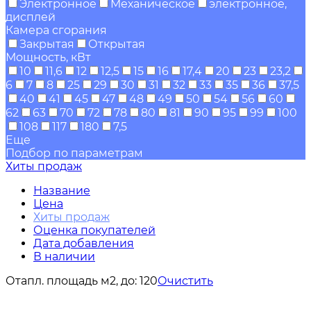
Электронное
Механическое
электронное,
дисплей
Камера сгорания
Закрытая
Открытая
Мощность, кВт
10
11,6
12
12,5
15
16
17,4
20
23
23,2
6
7
8
25
29
30
31
32
33
35
36
37,5
40
41
45
47
48
49
50
54
56
60
62
63
70
72
78
80
81
90
95
99
100
108
117
180
7,5
Еще
Подбор по параметрам
Хиты продаж
Название
Цена
Хиты продаж
Оценка покупателей
Дата добавления
В наличии
Отапл. площадь м2, до:
120
Очистить