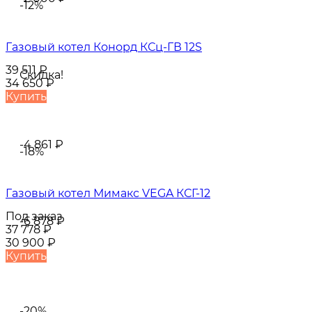
-12%
Газовый котел Конорд КСц-ГВ 12S
39 511
₽
Скидка!
34 650
₽
Купить
-4 861
₽
-18%
Газовый котел Мимакс VEGA КСГ-12
Под заказ
-6 878
₽
37 778
₽
30 900
₽
Купить
-20%