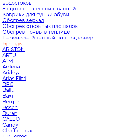
водостоков
Защита от плесени в ванной
Коврики для сушки обуви
Обогрев зеркал
Обогрев открытых площадок
Обогрев почвы в теплице
Переносной теплый пол под ковер
Бренды
ARISTON
ARTU
ATM
Arderia
Arideya
Atlas Filtri
BRG
Ballu
Baxi
Bergerr
Bosch
Buran
CALEO
Candy
Chaffoteaux
DR-Termo