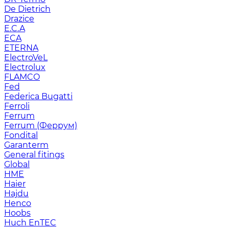
De Dietrich
Drazice
E.C.A
ECA
ETERNA
ElectroVeL
Electrolux
FLAMCO
Fed
Federica Bugatti
Ferroli
Ferrum
Ferrum (Феррум)
Fondital
Garanterm
General fitings
Global
HME
Haier
Hajdu
Henco
Hoobs
Huch EnTEC