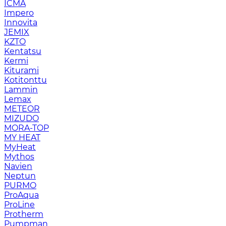
ICMA
Impero
Innovita
JEMIX
KZTO
Kentatsu
Kermi
Kiturami
Kotitonttu
Lammin
Lemax
METEOR
MIZUDO
MORA-TOP
MY HEAT
MyHeat
Mythos
Navien
Neptun
PURMO
ProAqua
ProLine
Protherm
Pumpman