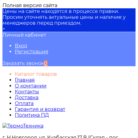
Полная версия сайта
Цены на сайте находятся в процессе правки.
Просим уточнять актуальные цены и наличие у
менеджеров перед приездом.
×
Личный кабинет
Вход
Регистрация
Заказать звонок
0
Каталог товаров
Главная
О компании
Контакты
Доставка
Оплата
Гарантия и возврат
Политика ПД
г. Н.Новгород, ул. Кузбасская,17 В (Склад - пос.