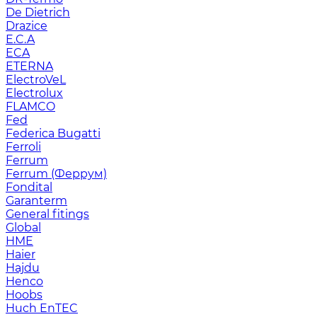
De Dietrich
Drazice
E.C.A
ECA
ETERNA
ElectroVeL
Electrolux
FLAMCO
Fed
Federica Bugatti
Ferroli
Ferrum
Ferrum (Феррум)
Fondital
Garanterm
General fitings
Global
HME
Haier
Hajdu
Henco
Hoobs
Huch EnTEC