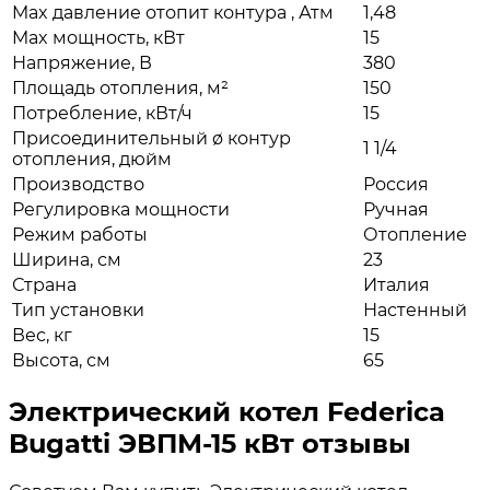
Max давление отопит контура , Атм
1,48
Max мощность, кВт
15
Напряжение, В
380
Площадь отопления, м²
150
Потребление, кВт/ч
15
Присоединительный ø контур
1 1/4
отопления, дюйм
Производство
Россия
Регулировка мощности
Ручная
Режим работы
Отопление
Ширина, см
23
Страна
Италия
Тип установки
Настенный
Вес, кг
15
Высота, см
65
Электрический котел Federica
Bugatti ЭВПМ-15 кВт отзывы