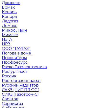
Джилекс
Ермак
Кенарь
Конорд
Ладогаз
Лемакс
Микро Лайн
Мимакс
НЗГА
НРЗ
ООО "ТАУГАЗ"
Погода в доме
ПроксиТерм
Профресурс
Раско Газэлектроника
РосТурПласт
Россия
Ростовгазоаппарат
Русский Радиатор
САКЗ (ЦИТ-ПЛЮС )
СИКЗ (Газотрон-С)
Саратов
Сервисгаз