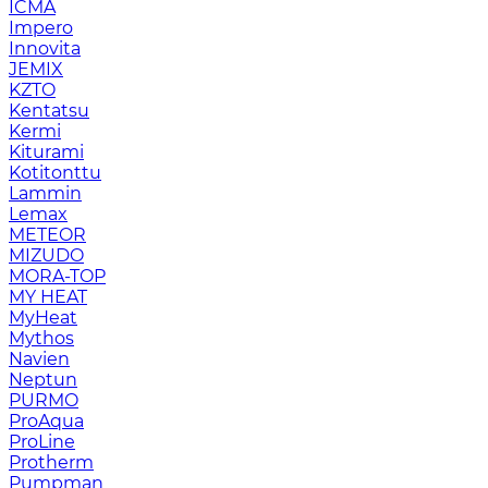
ICMA
Impero
Innovita
JEMIX
KZTO
Kentatsu
Kermi
Kiturami
Kotitonttu
Lammin
Lemax
METEOR
MIZUDO
MORA-TOP
MY HEAT
MyHeat
Mythos
Navien
Neptun
PURMO
ProAqua
ProLine
Protherm
Pumpman