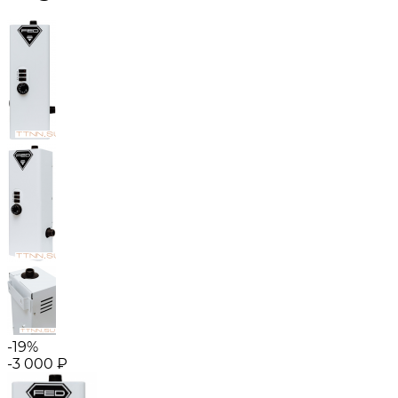
-19%
-3 000
₽