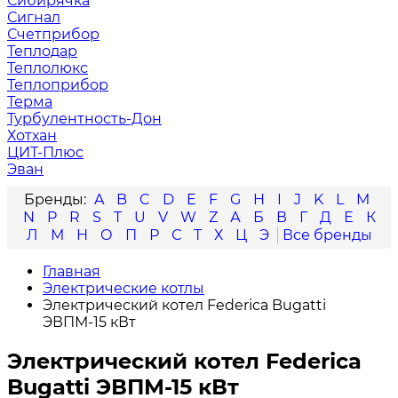
Сибирячка
Сигнал
Счетприбор
Теплодар
Теплолюкс
Теплоприбор
Терма
Турбулентность-Дон
Хотхан
ЦИТ-Плюс
Эван
A
B
C
D
E
F
G
H
I
J
K
L
M
N
P
R
S
T
U
V
W
Z
А
Б
В
Г
Д
Е
К
Л
М
Н
О
П
Р
С
Т
Х
Ц
Э
Главная
Электрические котлы
Электрический котел Federica Bugatti
ЭВПМ-15 кВт
Электрический котел Federica
Bugatti ЭВПМ-15 кВт