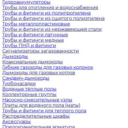
Гидроаккумуляторы
Трубы для отопления и водоснабжения
Трубы и фитинги из полипропилена
Трубы и фитинги из сшитого полиэтилена
Трубы металлопластиковые
Трубы и фитинги из нержавеющей стали
Трубы и фитинги латунные
Трубы и фитинги медные
Трубы ПНД и фитинги
Сигнализаторы загазованности
Дымоходы
Коаксиальные дымоходы
Гибкие газоходы для газовых колонок
Дымоходы для газовых котлов
Сэндвич-дымоходы
Турбонасадки
Водяные тёплые полы
Коллекторные группы
Насосно-смесительные узлы
Плиты для водяного пола (маты)
Трубы и фитинги для теплого пола
Распределительные шкафы
Аксессуары
Предохранительная арматура