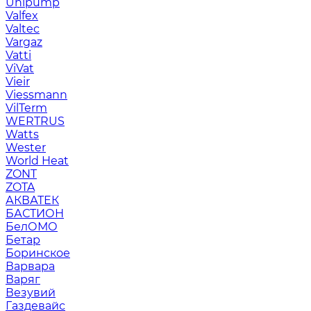
Unipump
Valfex
Valtec
Vargaz
Vatti
ViVat
Vieir
Viessmann
VilTerm
WERTRUS
Watts
Wester
World Heat
ZONT
ZOTA
АКВАТЕК
БАСТИОН
БелОМО
Бетар
Боринское
Варвара
Варяг
Везувий
Газдевайс