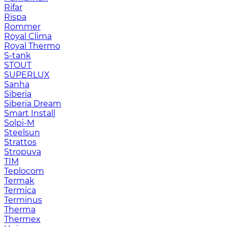
Rifar
Rispa
Rommer
Royal Clima
Royal Thermo
S-tank
STOUT
SUPERLUX
Sanha
Siberia
Siberia Dream
Smart Install
Solpi-M
Steelsun
Strattos
Stropuva
TIM
Teplocom
Termak
Termica
Terminus
Therma
Thermex