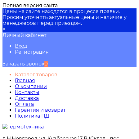
Полная версия сайта
Цены на сайте находятся в процессе правки.
Просим уточнять актуальные цены и наличие у
менеджеров перед приездом.
×
Личный кабинет
Вход
Регистрация
Заказать звонок
0
Каталог товаров
Главная
О компании
Контакты
Доставка
Оплата
Гарантия и возврат
Политика ПД
г. Н.Новгород, ул. Кузбасская,17 В (Склад - пос.