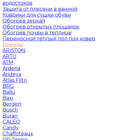
водостоков
Защита от плесени в ванной
Коврики для сушки обуви
Обогрев зеркал
Обогрев открытых площадок
Обогрев почвы в теплице
Переносной теплый пол под ковер
Бренды
ARISTON
ARTU
ATM
Arderia
Arideya
Atlas Filtri
BRG
Ballu
Baxi
Bergerr
Bosch
Buran
CALEO
Candy
Chaffoteaux
DR-Termo