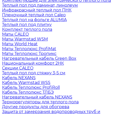
Комплектующие для электрического теплого пола
Теплый пол под ламинат, линолеум
Инфракрасный теплый пол ПНК
Пленочный теплый пол Caleo
Теплый пол на фольге ALUMIA
Теплый пол под плитку
Комплект теплого пола
Маты CALEO
Маты Warmstad WSM
Маты World Heat
Маты Теплолюкс ProfiMat
Маты Теплолюкс Тропикс
Нагревательный кабель Green Box
Национальный комфорт 2НК
Секции CALEO
Теплый пол под стяжку 3-5 см
Кабель NEXANS
Кабель Warmstad WSS
Кабель Теплолюкс ProfiRoll
Кабель Теплолюкс ТЛБЭ
Нагревательный кабель NEXANS
Терморегуляторы для теплого пола
Другие продукты для обогрева
Защита от замерзания водопроводных труб и