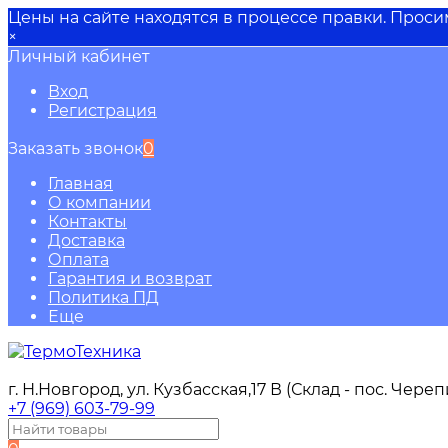
Цены на сайте находятся в процессе правки. Прос
×
Личный кабинет
Вход
Регистрация
Заказать звонок
0
Главная
О компании
Контакты
Доставка
Оплата
Гарантия и возврат
Политика ПД
Еще
г. Н.Новгород, ул. Кузбасская,17 В (Склад - пос. Чере
+7 (969) 603-79-99