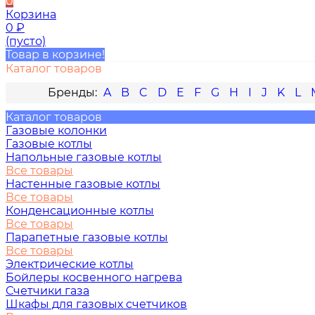
0
Корзина
0
₽
(пусто)
Товар в корзине!
Каталог товаров
A
B
C
D
E
F
G
H
I
J
K
L
Каталог товаров
Газовые колонки
Газовые котлы
Напольные газовые котлы
Все товары
Настенные газовые котлы
Все товары
Конденсационные котлы
Все товары
Парапетные газовые котлы
Все товары
Электрические котлы
Бойлеры косвенного нагрева
Счетчики газа
Шкафы для газовых счетчиков