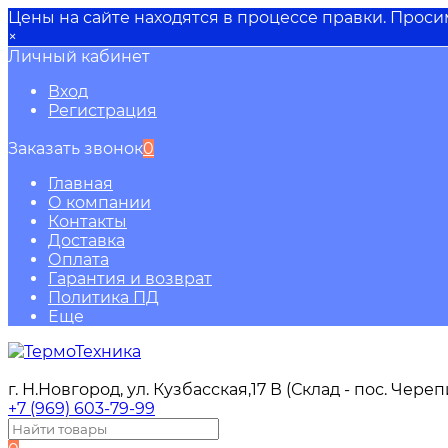
Цены на сайте находятся в процессе правки. Прос
×
Личный кабинет
Вход
Регистрация
Заказать звонок
0
Главная
О компании
Контакты
Доставка
Оплата
Гарантия и возврат
Политика ПД
Еще
г. Н.Новгород, ул. Кузбасская,17 В (Склад - пос. Чере
+7 (969) 603-79-99