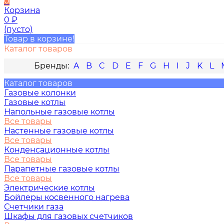
0
Корзина
0
₽
(пусто)
Товар в корзине!
Каталог товаров
A
B
C
D
E
F
G
H
I
J
K
L
Каталог товаров
Газовые колонки
Газовые котлы
Напольные газовые котлы
Все товары
Настенные газовые котлы
Все товары
Конденсационные котлы
Все товары
Парапетные газовые котлы
Все товары
Электрические котлы
Бойлеры косвенного нагрева
Счетчики газа
Шкафы для газовых счетчиков