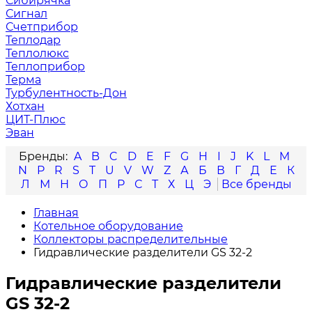
Сибирячка
Сигнал
Счетприбор
Теплодар
Теплолюкс
Теплоприбор
Терма
Турбулентность-Дон
Хотхан
ЦИТ-Плюс
Эван
A
B
C
D
E
F
G
H
I
J
K
L
M
N
P
R
S
T
U
V
W
Z
А
Б
В
Г
Д
Е
К
Л
М
Н
О
П
Р
С
Т
Х
Ц
Э
Главная
Котельное оборудование
Коллекторы распределительные
Гидравлические разделители GS 32-2
Гидравлические разделители
GS 32-2