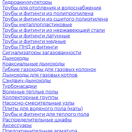
Гидроаккумуляторы
Трубы для отопления и водоснабжения
Трубы и фитинги из полипропилена
Трубы и фитинги из сшитого полиэтилена
Трубы металлопластиковые
Трубы и фитинги из нержавеющей стали
Трубы и фитинги латунные
Трубы и фитинги медные
Трубы ПНД и фитинги
Сигнализаторы загазованности
Дымоходы
Коаксиальные дымоходы
Гибкие газоходы для газовых колонок
Дымоходы для газовых котлов
Сэндвич-дымоходы
Турбонасадки
Водяные тёплые полы
Коллекторные группы
Насосно-смесительные узлы
Плиты для водяного пола (маты)
Трубы и фитинги для теплого пола
Распределительные шкафы
Аксессуары
Предохранительная арматура