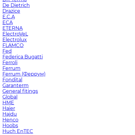
De Dietrich
Drazice
E.C.A
ECA
ETERNA
ElectroVeL
Electrolux
FLAMCO
Fed
Federica Bugatti
Ferroli
Ferrum
Ferrum (Феррум)
Fondital
Garanterm
General fitings
Global
HME
Haier
Hajdu
Henco
Hoobs
Huch EnTEC