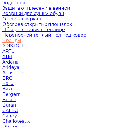
водостоков
Защита от плесени в ванной
Коврики для сушки обуви
Обогрев зеркал
Обогрев открытых площадок
Обогрев почвы в теплице
Переносной теплый пол под ковер
Бренды
ARISTON
ARTU
ATM
Arderia
Arideya
Atlas Filtri
BRG
Ballu
Baxi
Bergerr
Bosch
Buran
CALEO
Candy
Chaffoteaux
DR-Termo