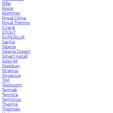
Rifar
Rispa
Rommer
Royal Clima
Royal Thermo
S-tank
STOUT
SUPERLUX
Sanha
Siberia
Siberia Dream
Smart Install
Solpi-M
Steelsun
Strattos
Stropuva
TIM
Teplocom
Termak
Termica
Terminus
Therma
Thermex