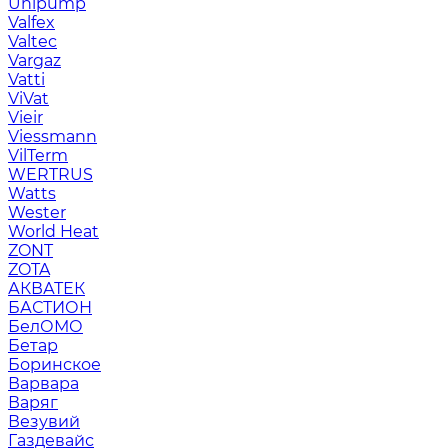
Unipump
Valfex
Valtec
Vargaz
Vatti
ViVat
Vieir
Viessmann
VilTerm
WERTRUS
Watts
Wester
World Heat
ZONT
ZOTA
АКВАТЕК
БАСТИОН
БелОМО
Бетар
Боринское
Варвара
Варяг
Везувий
Газдевайс