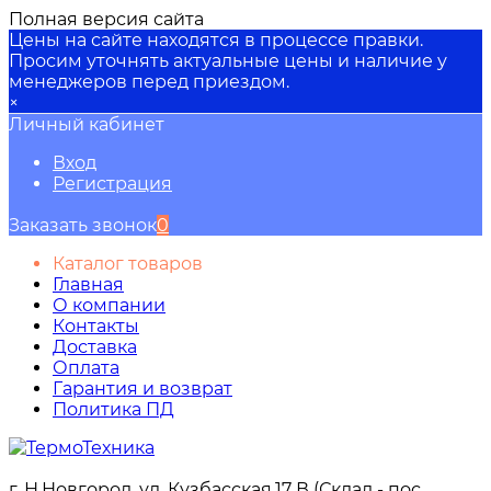
Полная версия сайта
Цены на сайте находятся в процессе правки.
Просим уточнять актуальные цены и наличие у
менеджеров перед приездом.
×
Личный кабинет
Вход
Регистрация
Заказать звонок
0
Каталог товаров
Главная
О компании
Контакты
Доставка
Оплата
Гарантия и возврат
Политика ПД
г. Н.Новгород, ул. Кузбасская,17 В (Склад - пос.