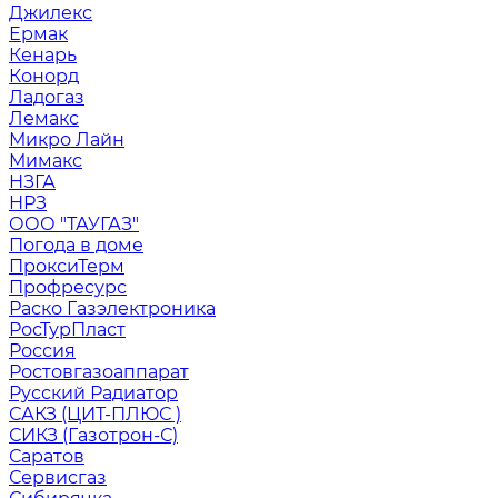
Джилекс
Ермак
Кенарь
Конорд
Ладогаз
Лемакс
Микро Лайн
Мимакс
НЗГА
НРЗ
ООО "ТАУГАЗ"
Погода в доме
ПроксиТерм
Профресурс
Раско Газэлектроника
РосТурПласт
Россия
Ростовгазоаппарат
Русский Радиатор
САКЗ (ЦИТ-ПЛЮС )
СИКЗ (Газотрон-С)
Саратов
Сервисгаз