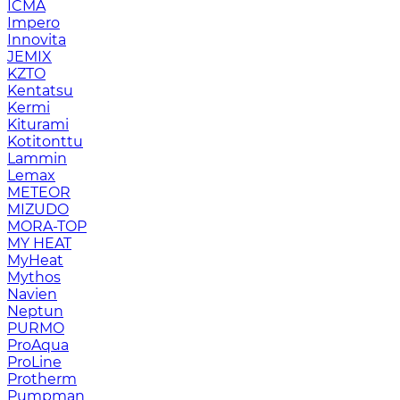
ICMA
Impero
Innovita
JEMIX
KZTO
Kentatsu
Kermi
Kiturami
Kotitonttu
Lammin
Lemax
METEOR
MIZUDO
MORA-TOP
MY HEAT
MyHeat
Mythos
Navien
Neptun
PURMO
ProAqua
ProLine
Protherm
Pumpman