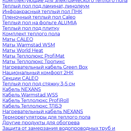
Комплектующие для электрического теплого пола
Теплый пол под ламинат, линолеум
Инфракрасный теплый пол ПНК
Пленочный теплый пол Caleo
Теплый пол на фольге ALUMIA
Теплый пол под плитку
Комплект теплого пола
Маты CALEO
Маты Warmstad WSM
Маты World Heat
Маты Теплолюкс ProfiMat
Маты Теплолюкс Тропикс
Нагревательный кабель Green Box
Национальный комфорт 2НК
Секции CALEO
Теплый пол под стяжку 3-5 см
Кабель NEXANS
Кабель Warmstad WSS
Кабель Теплолюкс ProfiRoll
Кабель Теплолюкс ТЛБЭ
Нагревательный кабель NEXANS
Терморегуляторы для теплого пола
Другие продукты для обогрева
Защита от замерзания водопроводных труб и