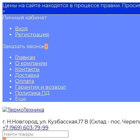
Цены на сайте находятся в процессе правки. Прос
×
Личный кабинет
Вход
Регистрация
Заказать звонок
0
Главная
О компании
Контакты
Доставка
Оплата
Гарантия и возврат
Политика ПД
Еще
г. Н.Новгород, ул. Кузбасская,17 В (Склад - пос. Чере
+7 (969) 603-79-99