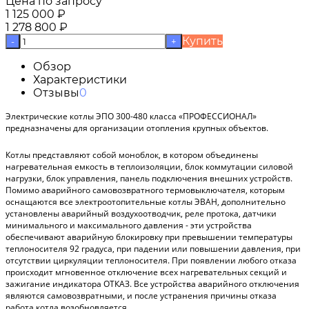
Цена по запросу
1 125 000
₽
1 278 800
₽
Купить
-
+
Обзор
Характеристики
Отзывы
0
Электрические котлы ЭПО 300-480 класса «ПРОФЕССИОНАЛ»
предназначены для организации отопления крупных объектов.
Котлы представляют собой моноблок, в котором объединены
нагревательная емкость в теплоизоляции, блок коммутации силовой
нагрузки, блок управления, панель подключения внешних устройств.
Помимо аварийного самовозвратного термовыключателя, которым
оснащаются все электроотопительные котлы ЭВАН, дополнительно
установлены аварийный воздухоотводчик, реле протока, датчики
минимального и максимального давления - эти устройства
обеспечивают аварийную блокировку при превышении температуры
теплоносителя 92 градуса, при падении или повышении давления, при
отсутствии циркуляции теплоносителя. При появлении любого отказа
происходит мгновенное отключение всех нагревательных секций и
зажигание индикатора ОТКАЗ. Все устройства аварийного отключения
являются самовозвратными, и после устранения причины отказа
работа котла возобновляется.