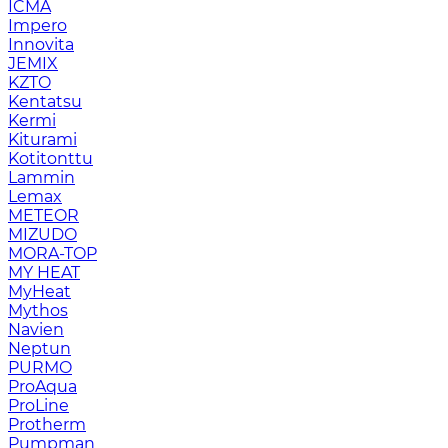
ICMA
Impero
Innovita
JEMIX
KZTO
Kentatsu
Kermi
Kiturami
Kotitonttu
Lammin
Lemax
METEOR
MIZUDO
MORA-TOP
MY HEAT
MyHeat
Mythos
Navien
Neptun
PURMO
ProAqua
ProLine
Protherm
Pumpman