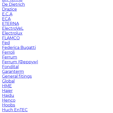
De Dietrich
Drazice
E.C.A
ECA
ETERNA
ElectroVeL
Electrolux
FLAMCO
Fed
Federica Bugatti
Ferroli
Ferrum
Ferrum (Феррум)
Fondital
Garanterm
General fitings
Global
HME
Haier
Hajdu
Henco
Hoobs
Huch EnTEC