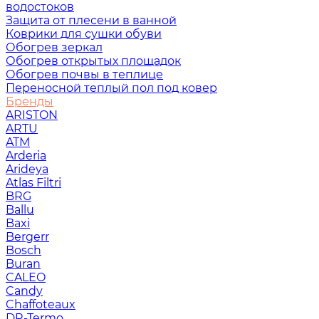
водостоков
Защита от плесени в ванной
Коврики для сушки обуви
Обогрев зеркал
Обогрев открытых площадок
Обогрев почвы в теплице
Переносной теплый пол под ковер
Бренды
ARISTON
ARTU
ATM
Arderia
Arideya
Atlas Filtri
BRG
Ballu
Baxi
Bergerr
Bosch
Buran
CALEO
Candy
Chaffoteaux
DR-Termo