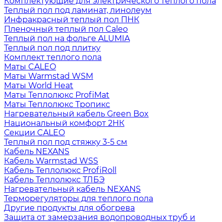
Комплектующие для электрического теплого пола
Теплый пол под ламинат, линолеум
Инфракрасный теплый пол ПНК
Пленочный теплый пол Caleo
Теплый пол на фольге ALUMIA
Теплый пол под плитку
Комплект теплого пола
Маты CALEO
Маты Warmstad WSM
Маты World Heat
Маты Теплолюкс ProfiMat
Маты Теплолюкс Тропикс
Нагревательный кабель Green Box
Национальный комфорт 2НК
Секции CALEO
Теплый пол под стяжку 3-5 см
Кабель NEXANS
Кабель Warmstad WSS
Кабель Теплолюкс ProfiRoll
Кабель Теплолюкс ТЛБЭ
Нагревательный кабель NEXANS
Терморегуляторы для теплого пола
Другие продукты для обогрева
Защита от замерзания водопроводных труб и