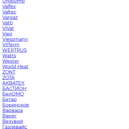
Unipump
Valfex
Valtec
Vargaz
Vatti
ViVat
Vieir
Viessmann
VilTerm
WERTRUS
Watts
Wester
World Heat
ZONT
ZOTA
АКВАТЕК
БАСТИОН
БелОМО
Бетар
Боринское
Варвара
Варяг
Везувий
Газдевайс