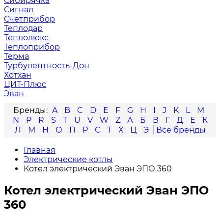
Сибирячка
Сигнал
Счетприбор
Теплодар
Теплолюкс
Теплоприбор
Терма
Турбулентность-Дон
Хотхан
ЦИТ-Плюс
Эван
A
B
C
D
E
F
G
H
I
J
K
L
M
N
P
R
S
T
U
V
W
Z
А
Б
В
Г
Д
Е
К
Л
М
Н
О
П
Р
С
Т
Х
Ц
Э
Главная
Электрические котлы
Котел электрический Эван ЭПО 360
Котел электрический Эван ЭПО
360