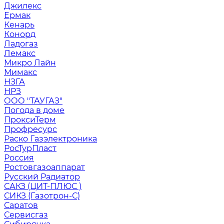
Джилекс
Ермак
Кенарь
Конорд
Ладогаз
Лемакс
Микро Лайн
Мимакс
НЗГА
НРЗ
ООО "ТАУГАЗ"
Погода в доме
ПроксиТерм
Профресурс
Раско Газэлектроника
РосТурПласт
Россия
Ростовгазоаппарат
Русский Радиатор
САКЗ (ЦИТ-ПЛЮС )
СИКЗ (Газотрон-С)
Саратов
Сервисгаз