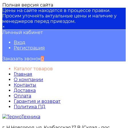
Полная версия сайта
Цены на сайте находятся в процессе правки.
Просим уточнять актуальные цены и наличие у
менеджеров перед приездом.
×
Личный кабинет
Вход
Регистрация
Заказать звонок
0
Каталог товаров
Главная
О компании
Контакты
Доставка
Оплата
Гарантия и возврат
Политика ПД
г. Н.Новгород, ул. Кузбасская,17 В (Склад - пос.