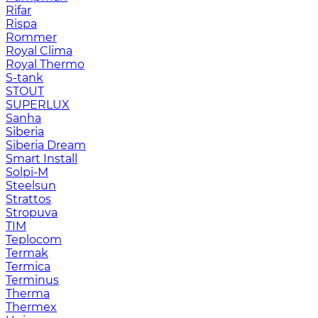
Rifar
Rispa
Rommer
Royal Clima
Royal Thermo
S-tank
STOUT
SUPERLUX
Sanha
Siberia
Siberia Dream
Smart Install
Solpi-M
Steelsun
Strattos
Stropuva
TIM
Teplocom
Termak
Termica
Terminus
Therma
Thermex