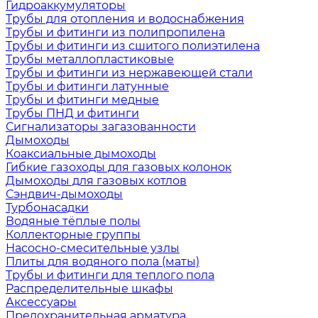
Гидроаккумуляторы
Трубы для отопления и водоснабжения
Трубы и фитинги из полипропилена
Трубы и фитинги из сшитого полиэтилена
Трубы металлопластиковые
Трубы и фитинги из нержавеющей стали
Трубы и фитинги латунные
Трубы и фитинги медные
Трубы ПНД и фитинги
Сигнализаторы загазованности
Дымоходы
Коаксиальные дымоходы
Гибкие газоходы для газовых колонок
Дымоходы для газовых котлов
Сэндвич-дымоходы
Турбонасадки
Водяные тёплые полы
Коллекторные группы
Насосно-смесительные узлы
Плиты для водяного пола (маты)
Трубы и фитинги для теплого пола
Распределительные шкафы
Аксессуары
Предохранительная арматура