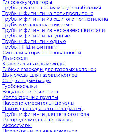
Гидроаккумуляторы
Трубы для отопления и водоснабжения
Трубы и фитинги из полипропилена
Трубы и фитинги из сшитого полиэтилена
Трубы металлопластиковые
Трубы и фитинги из нержавеющей стали
Трубы и фитинги латунные
Трубы и фитинги медные
Трубы ПНД и фитинги
Сигнализаторы загазованности
Дымоходы
Коаксиальные дымоходы
Гибкие газоходы для газовых колонок
Дымоходы для газовых котлов
Сэндвич-дымоходы
Турбонасадки
Водяные тёплые полы
Коллекторные группы
Насосно-смесительные узлы
Плиты для водяного пола (маты)
Трубы и фитинги для теплого пола
Распределительные шкафы
Аксессуары
Предохранительная арматура