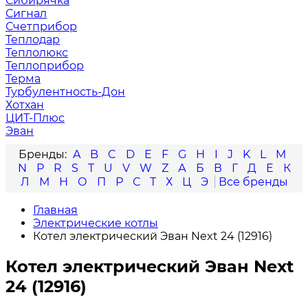
Сибирячка
Сигнал
Счетприбор
Теплодар
Теплолюкс
Теплоприбор
Терма
Турбулентность-Дон
Хотхан
ЦИТ-Плюс
Эван
A
B
C
D
E
F
G
H
I
J
K
L
M
N
P
R
S
T
U
V
W
Z
А
Б
В
Г
Д
Е
К
Л
М
Н
О
П
Р
С
Т
Х
Ц
Э
Главная
Электрические котлы
Котел электрический Эван Next 24 (12916)
Котел электрический Эван Next
24 (12916)