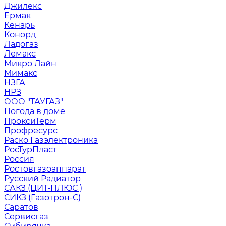
Джилекс
Ермак
Кенарь
Конорд
Ладогаз
Лемакс
Микро Лайн
Мимакс
НЗГА
НРЗ
ООО "ТАУГАЗ"
Погода в доме
ПроксиТерм
Профресурс
Раско Газэлектроника
РосТурПласт
Россия
Ростовгазоаппарат
Русский Радиатор
САКЗ (ЦИТ-ПЛЮС )
СИКЗ (Газотрон-С)
Саратов
Сервисгаз