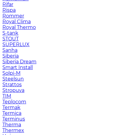
Rifar
Rispa
Rommer
Royal Clima
Royal Thermo
S-tank
STOUT
SUPERLUX
Sanha
Siberia
Siberia Dream
Smart Install
Solpi-M
Steelsun
Strattos
Stropuva
TIM
Teplocom
Termak
Termica
Terminus
Therma
Thermex