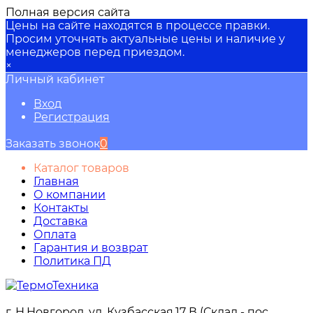
Полная версия сайта
Цены на сайте находятся в процессе правки.
Просим уточнять актуальные цены и наличие у
менеджеров перед приездом.
×
Личный кабинет
Вход
Регистрация
Заказать звонок
0
Каталог товаров
Главная
О компании
Контакты
Доставка
Оплата
Гарантия и возврат
Политика ПД
г. Н.Новгород, ул. Кузбасская,17 В (Склад - пос.