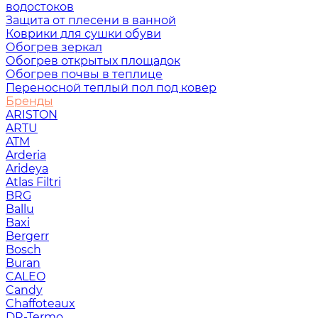
водостоков
Защита от плесени в ванной
Коврики для сушки обуви
Обогрев зеркал
Обогрев открытых площадок
Обогрев почвы в теплице
Переносной теплый пол под ковер
Бренды
ARISTON
ARTU
ATM
Arderia
Arideya
Atlas Filtri
BRG
Ballu
Baxi
Bergerr
Bosch
Buran
CALEO
Candy
Chaffoteaux
DR-Termo