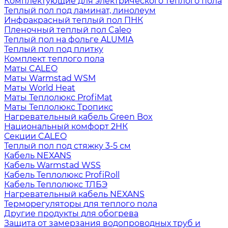
Комплектующие для электрического теплого пола
Теплый пол под ламинат, линолеум
Инфракрасный теплый пол ПНК
Пленочный теплый пол Caleo
Теплый пол на фольге ALUMIA
Теплый пол под плитку
Комплект теплого пола
Маты CALEO
Маты Warmstad WSM
Маты World Heat
Маты Теплолюкс ProfiMat
Маты Теплолюкс Тропикс
Нагревательный кабель Green Box
Национальный комфорт 2НК
Секции CALEO
Теплый пол под стяжку 3-5 см
Кабель NEXANS
Кабель Warmstad WSS
Кабель Теплолюкс ProfiRoll
Кабель Теплолюкс ТЛБЭ
Нагревательный кабель NEXANS
Терморегуляторы для теплого пола
Другие продукты для обогрева
Защита от замерзания водопроводных труб и