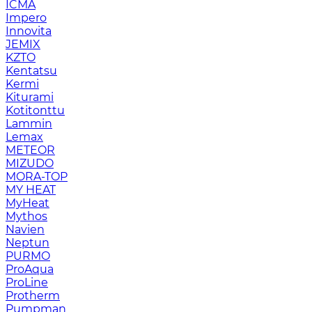
ICMA
Impero
Innovita
JEMIX
KZTO
Kentatsu
Kermi
Kiturami
Kotitonttu
Lammin
Lemax
METEOR
MIZUDO
MORA-TOP
MY HEAT
MyHeat
Mythos
Navien
Neptun
PURMO
ProAqua
ProLine
Protherm
Pumpman