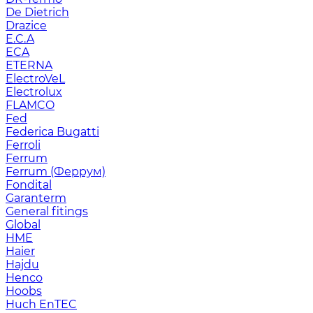
De Dietrich
Drazice
E.C.A
ECA
ETERNA
ElectroVeL
Electrolux
FLAMCO
Fed
Federica Bugatti
Ferroli
Ferrum
Ferrum (Феррум)
Fondital
Garanterm
General fitings
Global
HME
Haier
Hajdu
Henco
Hoobs
Huch EnTEC