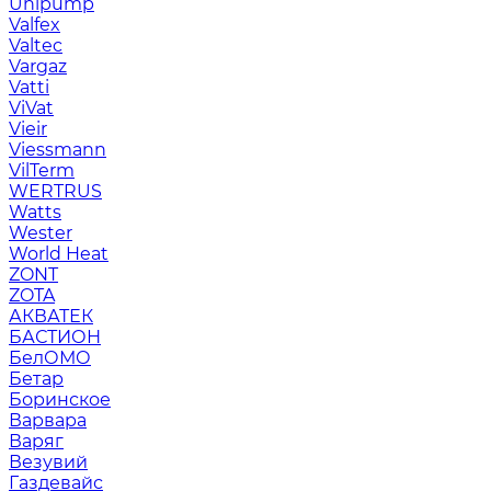
Unipump
Valfex
Valtec
Vargaz
Vatti
ViVat
Vieir
Viessmann
VilTerm
WERTRUS
Watts
Wester
World Heat
ZONT
ZOTA
АКВАТЕК
БАСТИОН
БелОМО
Бетар
Боринское
Варвара
Варяг
Везувий
Газдевайс