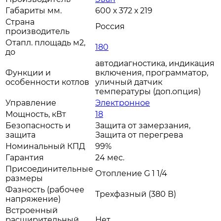
Габариты мм.
600 х 372 х 219
Страна
Россия
производитель
Отапл. площадь м2,
180
до
автодиагностика, индикация
Функции и
включения, программатор,
особенности котлов
уличный датчик
температуры (доп.опция)
Управление
Электронное
Мощность, кВт
18
Безопасность и
Защита от замерзания,
защита
Защита от перегрева
Номинальный КПД
99%
Гарантия
24 мес.
Присоединительные
Отопление G 1 1/4
размеры
Фазность (рабочее
Трехфазный (380 В)
напряжение)
Встроенный
расширительный
Нет