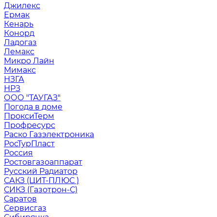
Джилекс
Ермак
Кенарь
Конорд
Ладогаз
Лемакс
Микро Лайн
Мимакс
НЗГА
НРЗ
ООО "ТАУГАЗ"
Погода в доме
ПроксиТерм
Профресурс
Раско Газэлектроника
РосТурПласт
Россия
Ростовгазоаппарат
Русский Радиатор
САКЗ (ЦИТ-ПЛЮС )
СИКЗ (Газотрон-С)
Саратов
Сервисгаз