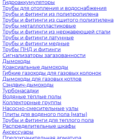
Гидроаккумуляторы
Трубы для отопления и водоснабжения
Трубы и фитинги из полипропилена
Трубы и фитинги из сшитого полиэтилена
Трубы металлопластиковые
Трубы и фитинги из нержавеющей стали
Трубы и фитинги латунные
Трубы и фитинги медные
Трубы ПНД и фитинги
Сигнализаторы загазованности
Дымоходы
Коаксиальные дымоходы
Гибкие газоходы для газовых колонок
Дымоходы для газовых котлов
Сэндвич-дымоходы
Турбонасадки
Водяные тёплые полы
Коллекторные группы
Насосно-смесительные узлы
Плиты для водяного пола (маты)
Трубы и фитинги для теплого пола
Распределительные шкафы
Аксессуары
Предохранительная арматура