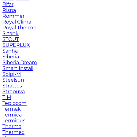
Rifar
Rispa
Rommer
Royal Clima
Royal Thermo
S-tank
STOUT
SUPERLUX
Sanha
Siberia
Siberia Dream
Smart Install
Solpi-M
Steelsun
Strattos
Stropuva
TIM
Teplocom
Termak
Termica
Terminus
Therma
Thermex