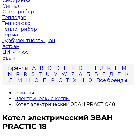
Сибирячка
Сигнал
Счетприбор
Теплодар
Теплолюкс
Теплоприбор
Терма
Турбулентность-Дон
Хотхан
ЦИТ-Плюс
Эван
A
B
C
D
E
F
G
H
I
J
K
L
M
N
P
R
S
T
U
V
W
Z
А
Б
В
Г
Д
Е
К
Л
М
Н
О
П
Р
С
Т
Х
Ц
Э
Главная
Электрические котлы
Котел электрический ЭВАН PRACTIC-18
Котел электрический ЭВАН
PRACTIC-18