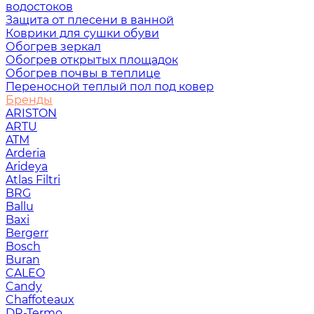
водостоков
Защита от плесени в ванной
Коврики для сушки обуви
Обогрев зеркал
Обогрев открытых площадок
Обогрев почвы в теплице
Переносной теплый пол под ковер
Бренды
ARISTON
ARTU
ATM
Arderia
Arideya
Atlas Filtri
BRG
Ballu
Baxi
Bergerr
Bosch
Buran
CALEO
Candy
Chaffoteaux
DR-Termo