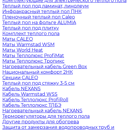
Комплектующие для электрического теплого пола
Теплый пол под ламинат, линолеум
Инфракрасный теплый пол ПНК
Пленочный теплый пол Caleo
Теплый пол на фольге ALUMIA
Теплый пол под плитку
Комплект теплого пола
Маты CALEO
Маты Warmstad WSM
Маты World Heat
Маты Теплолюкс ProfiMat
Маты Теплолюкс Тропикс
Нагревательный кабель Green Box
Национальный комфорт 2НК
Секции CALEO
Теплый пол под стяжку 3-5 см
Кабель NEXANS
Кабель Warmstad WSS
Кабель Теплолюкс ProfiRoll
Кабель Теплолюкс ТЛБЭ
Нагревательный кабель NEXANS
Терморегуляторы для теплого пола
Другие продукты для обогрева
Защита от замерзания водопроводных труб и