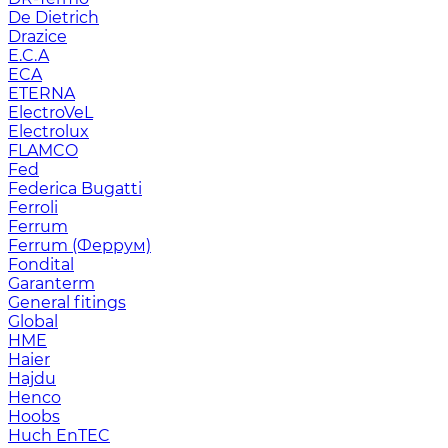
De Dietrich
Drazice
E.C.A
ECA
ETERNA
ElectroVeL
Electrolux
FLAMCO
Fed
Federica Bugatti
Ferroli
Ferrum
Ferrum (Феррум)
Fondital
Garanterm
General fitings
Global
HME
Haier
Hajdu
Henco
Hoobs
Huch EnTEC