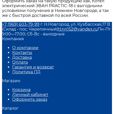
Оформить заказ на такую продукцию как, Котел
электрический ЭВАН PRACTIC-18 с выгодными
условиями получения в Нижнем Новгороде, а так
же с быстрой доставкой по всей России.
+7 (969) 603-79-99
г. Н.Новгород, ул. Кузбасская,17 В
(Склад - пос. Черепичный)
ttnn152@yandex.ru
Пн-Пт
9:00—17:00; Сб-Вс - выходные
Компания
О компании
Контакты
Доставка
Оплата
Гарантия и возврат
Политика ПД
Магазин
Корзина
Личный кабинет
Оформить заказ
Каталог