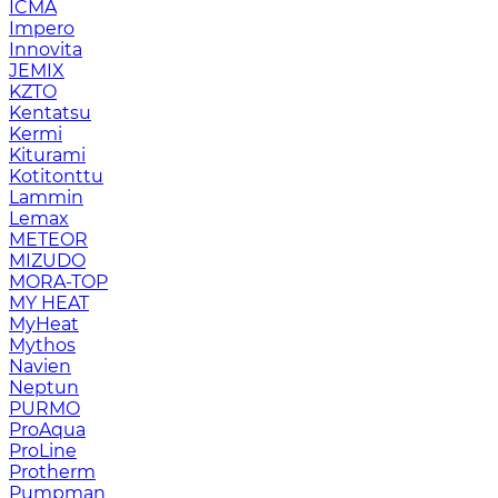
ICMA
Impero
Innovita
JEMIX
KZTO
Kentatsu
Kermi
Kiturami
Kotitonttu
Lammin
Lemax
METEOR
MIZUDO
MORA-TOP
MY HEAT
MyHeat
Mythos
Navien
Neptun
PURMO
ProAqua
ProLine
Protherm
Pumpman