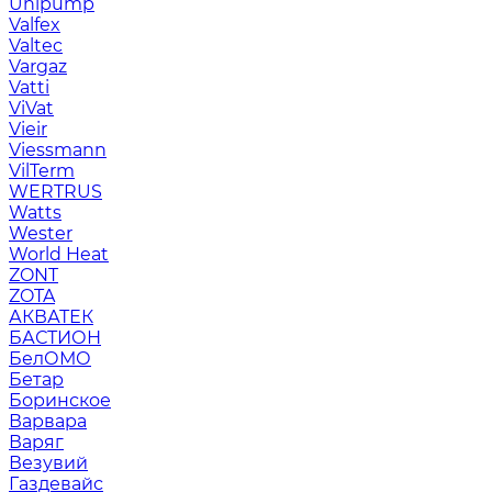
Unipump
Valfex
Valtec
Vargaz
Vatti
ViVat
Vieir
Viessmann
VilTerm
WERTRUS
Watts
Wester
World Heat
ZONT
ZOTA
АКВАТЕК
БАСТИОН
БелОМО
Бетар
Боринское
Варвара
Варяг
Везувий
Газдевайс