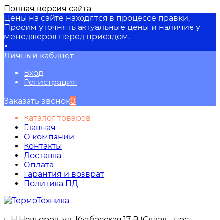
Полная версия сайта
Цены на сайте находятся в процессе правки.
Просим уточнять актуальные цены и наличие у
менеджеров перед приездом.
×
Личный кабинет
Вход
Регистрация
Заказать звонок
0
Каталог товаров
Главная
О компании
Контакты
Доставка
Оплата
Гарантия и возврат
Политика ПД
г. Н.Новгород, ул. Кузбасская,17 В (Склад - пос.