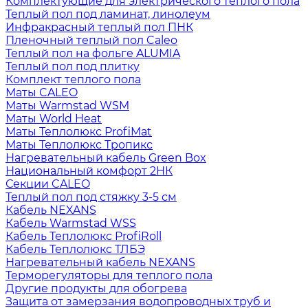
Комплектующие для электрического теплого пола
Теплый пол под ламинат, линолеум
Инфракрасный теплый пол ПНК
Пленочный теплый пол Caleo
Теплый пол на фольге ALUMIA
Теплый пол под плитку
Комплект теплого пола
Маты CALEO
Маты Warmstad WSM
Маты World Heat
Маты Теплолюкс ProfiMat
Маты Теплолюкс Тропикс
Нагревательный кабель Green Box
Национальный комфорт 2НК
Секции CALEO
Теплый пол под стяжку 3-5 см
Кабель NEXANS
Кабель Warmstad WSS
Кабель Теплолюкс ProfiRoll
Кабель Теплолюкс ТЛБЭ
Нагревательный кабель NEXANS
Терморегуляторы для теплого пола
Другие продукты для обогрева
Защита от замерзания водопроводных труб и