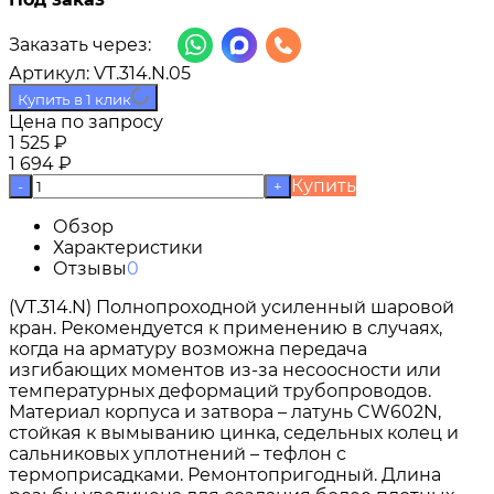
Заказать через:
Артикул:
VT.314.N.05
Купить в 1 клик
Цена по запросу
1 525
₽
1 694
₽
Купить
-
+
Обзор
Характеристики
Отзывы
0
(VT.314.N) Полнопроходной усиленный шаровой
кран. Рекомендуется к применению в случаях,
когда на арматуру возможна передача
изгибающих моментов из-за несоосности или
температурных деформаций трубопроводов.
Материал корпуса и затвора – латунь CW602N,
стойкая к вымыванию цинка, седельных колец и
сальниковых уплотнений – тефлон с
термоприсадками. Ремонтопригодный. Длина