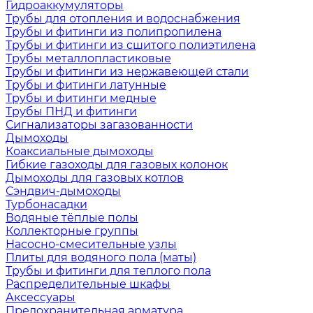
Гидроаккумуляторы
Трубы для отопления и водоснабжения
Трубы и фитинги из полипропилена
Трубы и фитинги из сшитого полиэтилена
Трубы металлопластиковые
Трубы и фитинги из нержавеющей стали
Трубы и фитинги латунные
Трубы и фитинги медные
Трубы ПНД и фитинги
Сигнализаторы загазованности
Дымоходы
Коаксиальные дымоходы
Гибкие газоходы для газовых колонок
Дымоходы для газовых котлов
Сэндвич-дымоходы
Турбонасадки
Водяные тёплые полы
Коллекторные группы
Насосно-смесительные узлы
Плиты для водяного пола (маты)
Трубы и фитинги для теплого пола
Распределительные шкафы
Аксессуары
Предохранительная арматура