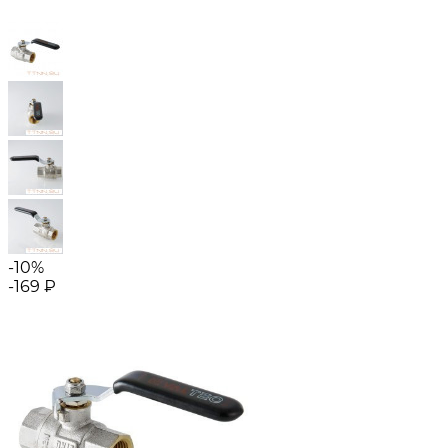
-10%
-169
₽