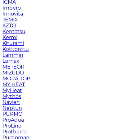
ICMA
Impero
Innovita
JEMIX
KZTO
Kentatsu
Kermi
Kiturami
Kotitonttu
Lammin
Lemax
METEOR
MIZUDO
MORA-TOP
MY HEAT
MyHeat
Mythos
Navien
Neptun
PURMO
ProAqua
ProLine
Protherm
Pumpman