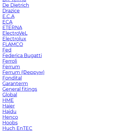
De Dietrich
Drazice
E.C.A
ECA
ETERNA
ElectroVeL
Electrolux
FLAMCO
Fed
Federica Bugatti
Ferroli
Ferrum
Ferrum (Феррум)
Fondital
Garanterm
General fitings
Global
HME
Haier
Hajdu
Henco
Hoobs
Huch EnTEC