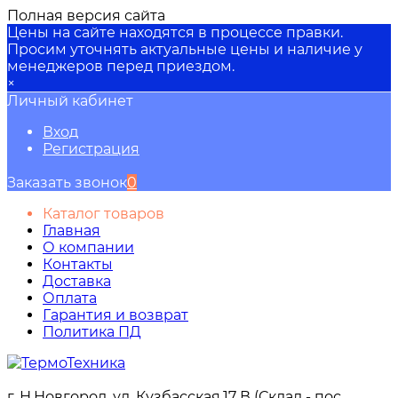
Полная версия сайта
Цены на сайте находятся в процессе правки.
Просим уточнять актуальные цены и наличие у
менеджеров перед приездом.
×
Личный кабинет
Вход
Регистрация
Заказать звонок
0
Каталог товаров
Главная
О компании
Контакты
Доставка
Оплата
Гарантия и возврат
Политика ПД
г. Н.Новгород, ул. Кузбасская,17 В (Склад - пос.