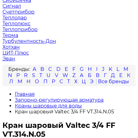
Сибирячка
Сигнал
Счетприбор
Теплодар
Теплолюкс
Теплоприбор
Терма
Турбулентность-Дон
Хотхан
ЦИТ-Плюс
Эван
A
B
C
D
E
F
G
H
I
J
K
L
M
N
P
R
S
T
U
V
W
Z
А
Б
В
Г
Д
Е
К
Л
М
Н
О
П
Р
С
Т
Х
Ц
Э
Главная
Запорно-регулирующая арматура
Краны шаровые для воды
Кран шаровый Valtec 3/4 FF VT.314.N.05
Кран шаровый Valtec 3/4 FF
VT.314.N.05