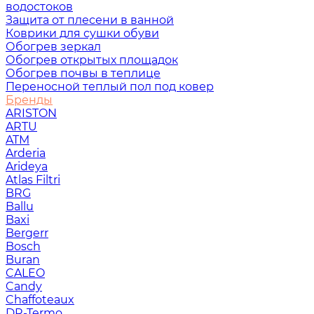
водостоков
Защита от плесени в ванной
Коврики для сушки обуви
Обогрев зеркал
Обогрев открытых площадок
Обогрев почвы в теплице
Переносной теплый пол под ковер
Бренды
ARISTON
ARTU
ATM
Arderia
Arideya
Atlas Filtri
BRG
Ballu
Baxi
Bergerr
Bosch
Buran
CALEO
Candy
Chaffoteaux
DR-Termo