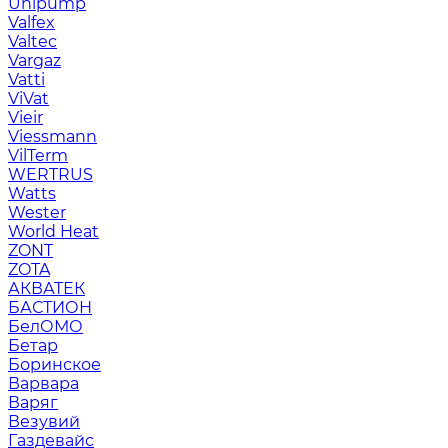
Unipump
Valfex
Valtec
Vargaz
Vatti
ViVat
Vieir
Viessmann
VilTerm
WERTRUS
Watts
Wester
World Heat
ZONT
ZOTA
АКВАТЕК
БАСТИОН
БелОМО
Бетар
Боринское
Варвара
Варяг
Везувий
Газдевайс