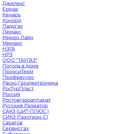
Джилекс
Ермак
Кенарь
Конорд
Ладогаз
Лемакс
Микро Лайн
Мимакс
НЗГА
НРЗ
ООО "ТАУГАЗ"
Погода в доме
ПроксиТерм
Профресурс
Раско Газэлектроника
РосТурПласт
Россия
Ростовгазоаппарат
Русский Радиатор
САКЗ (ЦИТ-ПЛЮС )
СИКЗ (Газотрон-С)
Саратов
Сервисгаз