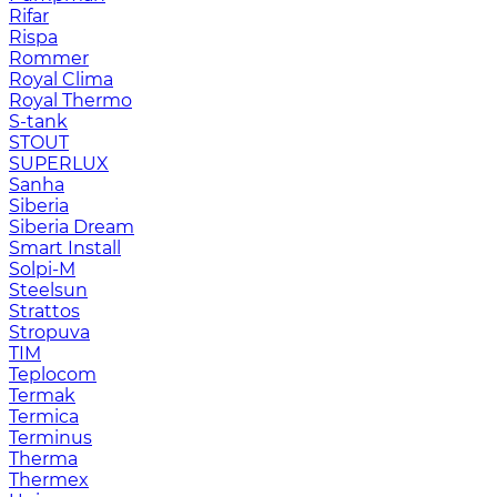
Rifar
Rispa
Rommer
Royal Clima
Royal Thermo
S-tank
STOUT
SUPERLUX
Sanha
Siberia
Siberia Dream
Smart Install
Solpi-M
Steelsun
Strattos
Stropuva
TIM
Teplocom
Termak
Termica
Terminus
Therma
Thermex