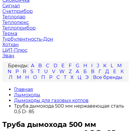
Сибирячка
Сигнал
Счетприбор
Теплодар
Теплолюкс
Теплоприбор
Терма
Турбулентность-Дон
Хотхан
ЦИТ-Плюс
Эван
A
B
C
D
E
F
G
H
I
J
K
L
M
N
P
R
S
T
U
V
W
Z
А
Б
В
Г
Д
Е
К
Л
М
Н
О
П
Р
С
Т
Х
Ц
Э
Главная
Дымоходы
Дымоходы для газовых котлов
Труба дымохода 500 мм нержавеющая сталь
0,5 D- 85
Труба дымохода 500 мм