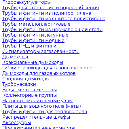
Гидроаккумуляторы
Трубы для отопления и водоснабжения
Трубы и фитинги из полипропилена
Трубы и фитинги из сшитого полиэтилена
Трубы металлопластиковые
Трубы и фитинги из нержавеющей стали
Трубы и фитинги латунные
Трубы и фитинги медные
Трубы ПНД и фитинги
Сигнализаторы загазованности
Дымоходы
Коаксиальные дымоходы
Гибкие газоходы для газовых колонок
Дымоходы для газовых котлов
Сэндвич-дымоходы
Турбонасадки
Водяные тёплые полы
Коллекторные группы
Насосно-смесительные узлы
Плиты для водяного пола (маты)
Трубы и фитинги для теплого пола
Распределительные шкафы
Аксессуары
Предохранительная арматура