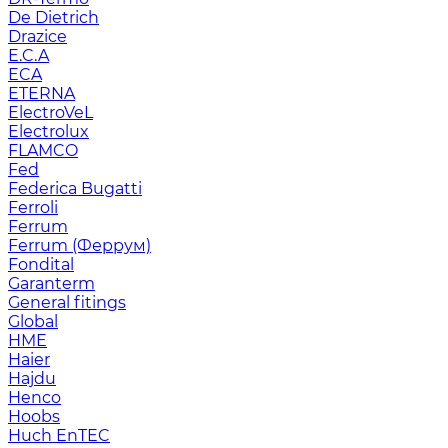
De Dietrich
Drazice
E.C.A
ECA
ETERNA
ElectroVeL
Electrolux
FLAMCO
Fed
Federica Bugatti
Ferroli
Ferrum
Ferrum (Феррум)
Fondital
Garanterm
General fitings
Global
HME
Haier
Hajdu
Henco
Hoobs
Huch EnTEC