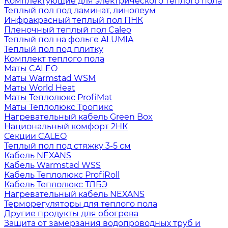
Комплектующие для электрического теплого пола
Теплый пол под ламинат, линолеум
Инфракрасный теплый пол ПНК
Пленочный теплый пол Caleo
Теплый пол на фольге ALUMIA
Теплый пол под плитку
Комплект теплого пола
Маты CALEO
Маты Warmstad WSM
Маты World Heat
Маты Теплолюкс ProfiMat
Маты Теплолюкс Тропикс
Нагревательный кабель Green Box
Национальный комфорт 2НК
Секции CALEO
Теплый пол под стяжку 3-5 см
Кабель NEXANS
Кабель Warmstad WSS
Кабель Теплолюкс ProfiRoll
Кабель Теплолюкс ТЛБЭ
Нагревательный кабель NEXANS
Терморегуляторы для теплого пола
Другие продукты для обогрева
Защита от замерзания водопроводных труб и