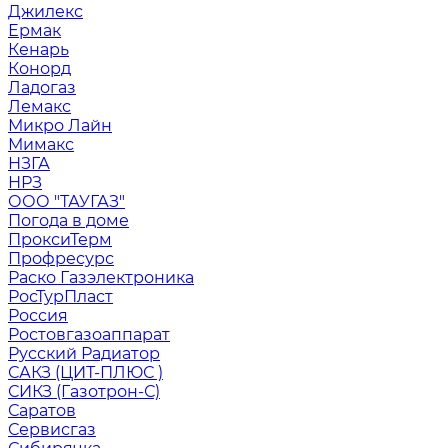
Джилекс
Ермак
Кенарь
Конорд
Ладогаз
Лемакс
Микро Лайн
Мимакс
НЗГА
НРЗ
ООО "ТАУГАЗ"
Погода в доме
ПроксиТерм
Профресурс
Раско Газэлектроника
РосТурПласт
Россия
Ростовгазоаппарат
Русский Радиатор
САКЗ (ЦИТ-ПЛЮС )
СИКЗ (Газотрон-С)
Саратов
Сервисгаз