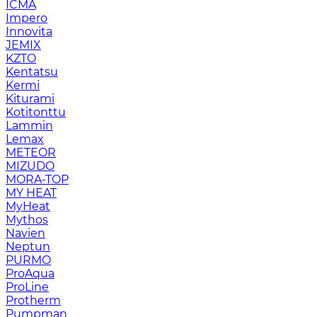
ICMA
Impero
Innovita
JEMIX
KZTO
Kentatsu
Kermi
Kiturami
Kotitonttu
Lammin
Lemax
METEOR
MIZUDO
MORA-TOP
MY HEAT
MyHeat
Mythos
Navien
Neptun
PURMO
ProAqua
ProLine
Protherm
Pumpman