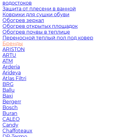
водостоков
Защита от плесени в ванной
Коврики для сушки обуви
Обогрев зеркал
Обогрев открытых площадок
Обогрев почвы в теплице
Переносной теплый пол под ковер
Бренды
ARISTON
ARTU
ATM
Arderia
Arideya
Atlas Filtri
BRG
Ballu
Baxi
Bergerr
Bosch
Buran
CALEO
Candy
Chaffoteaux
DR-Termo