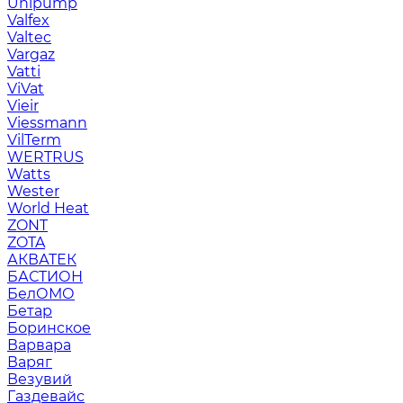
Unipump
Valfex
Valtec
Vargaz
Vatti
ViVat
Vieir
Viessmann
VilTerm
WERTRUS
Watts
Wester
World Heat
ZONT
ZOTA
АКВАТЕК
БАСТИОН
БелОМО
Бетар
Боринское
Варвара
Варяг
Везувий
Газдевайс