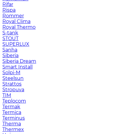
Rifar
Rispa
Rommer
Royal Clima
Royal Thermo
S-tank
STOUT
SUPERLUX
Sanha
Siberia
Siberia Dream
Smart Install
Solpi-M
Steelsun
Strattos
Stropuva
TIM
Teplocom
Termak
Termica
Terminus
Therma
Thermex