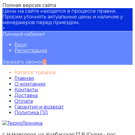
Полная версия сайта
Цены на сайте находятся в процессе правки.
Просим уточнять актуальные цены и наличие у
менеджеров перед приездом.
×
Личный кабинет
Вход
Регистрация
Заказать звонок
0
Каталог товаров
Главная
О компании
Контакты
Доставка
Оплата
Гарантия и возврат
Политика ПД
г. Н.Новгород, ул. Кузбасская,17 В (Склад - пос.