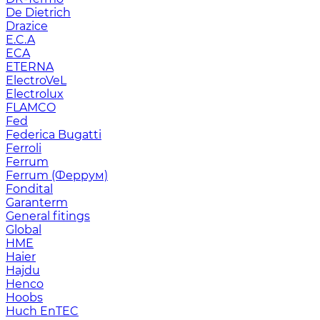
De Dietrich
Drazice
E.C.A
ECA
ETERNA
ElectroVeL
Electrolux
FLAMCO
Fed
Federica Bugatti
Ferroli
Ferrum
Ferrum (Феррум)
Fondital
Garanterm
General fitings
Global
HME
Haier
Hajdu
Henco
Hoobs
Huch EnTEC