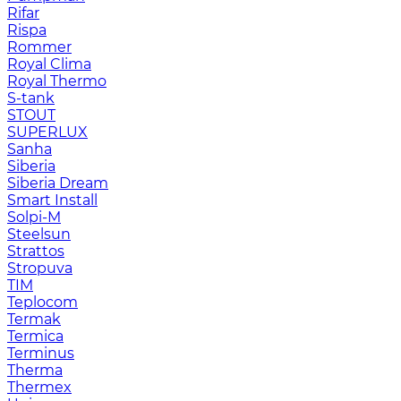
Rifar
Rispa
Rommer
Royal Clima
Royal Thermo
S-tank
STOUT
SUPERLUX
Sanha
Siberia
Siberia Dream
Smart Install
Solpi-M
Steelsun
Strattos
Stropuva
TIM
Teplocom
Termak
Termica
Terminus
Therma
Thermex