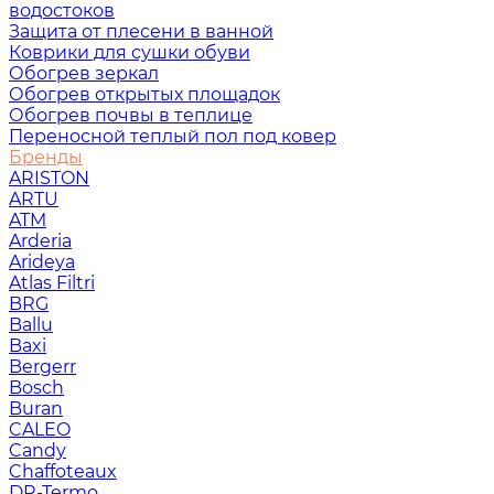
водостоков
Защита от плесени в ванной
Коврики для сушки обуви
Обогрев зеркал
Обогрев открытых площадок
Обогрев почвы в теплице
Переносной теплый пол под ковер
Бренды
ARISTON
ARTU
ATM
Arderia
Arideya
Atlas Filtri
BRG
Ballu
Baxi
Bergerr
Bosch
Buran
CALEO
Candy
Chaffoteaux
DR-Termo