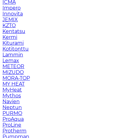
ICMA
Impero
Innovita
JEMIX
KZTO
Kentatsu
Kermi
Kiturami
Kotitonttu
Lammin
Lemax
METEOR
MIZUDO
MORA-TOP
MY HEAT
MyHeat
Mythos
Navien
Neptun
PURMO
ProAqua
ProLine
Protherm
Pumpman