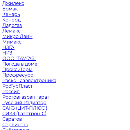
Джилекс
Ермак
Кенарь
Конорд
Ладогаз
Лемакс
Микро Лайн
Мимакс
НЗГА
НРЗ
ООО "ТАУГАЗ"
Погода в доме
ПроксиТерм
Профресурс
Раско Газэлектроника
РосТурПласт
Россия
Ростовгазоаппарат
Русский Радиатор
САКЗ (ЦИТ-ПЛЮС )
СИКЗ (Газотрон-С)
Саратов
Сервисгаз