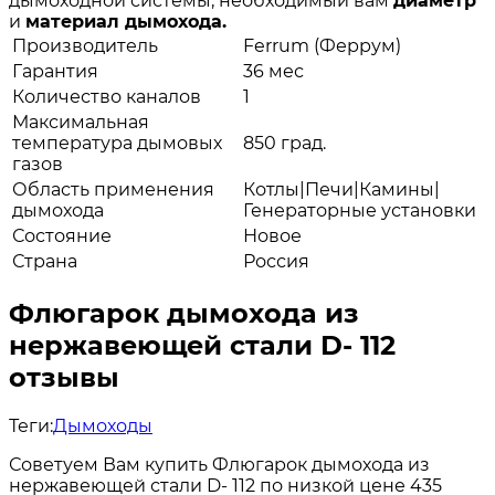
дымоходной системы, необходимый вам
диаметр
и
материал дымохода.
Производитель
Ferrum (Феррум)
Гарантия
36 мес
Количество каналов
1
Максимальная
температура дымовых
850 град.
газов
Область применения
Котлы|Печи|Камины|
дымохода
Генераторные установки
Состояние
Новое
Страна
Россия
Флюгарок дымохода из
нержавеющей стали D- 112
отзывы
Теги:
Дымоходы
Советуем Вам купить Флюгарок дымохода из
нержавеющей стали D- 112 по низкой цене 435