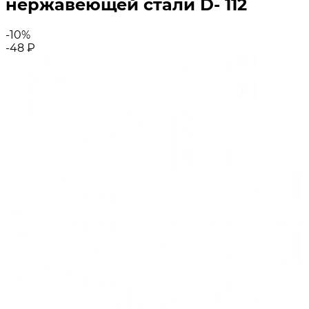
нержавеющей стали D- 112
-10%
-48
₽