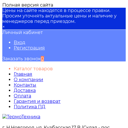
Полная версия сайта
Цены на сайте находятся в процессе правки.
Просим уточнять актуальные цены и наличие у
менеджеров перед приездом.
×
Личный кабинет
Вход
Регистрация
Заказать звонок
0
Каталог товаров
Главная
О компании
Контакты
Доставка
Оплата
Гарантия и возврат
Политика ПД
г. Н.Новгород, ул. Кузбасская,17 В (Склад - пос.