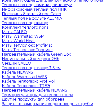
Комплектующие для электрического теплого пола
Теплый пол под ламинат, линолеум
Инфракрасный теплый пол ПНК
Пленочный теплый пол Caleo
Теплый пол на фольге ALUMIA
Теплый пол под плитку
Комплект теплого пола
Маты CALEO
Маты Warmstad WSM
Маты World Heat
Маты Теплолюкс ProfiMat
Маты Теплолюкс Тропикс
Нагревательный кабель Green Box
Национальный комфорт 2НК
Секции CALEO
Теплый пол под стяжку 3-5 см
Кабель NEXANS
Кабель Warmstad WSS
Кабель Теплолюкс ProfiRoll
Кабель Теплолюкс ТЛБЭ
Нагревательный кабель NEXANS
Терморегуляторы для теплого пола
Другие продукты для обогрева
Защита от замерзания водопроводных труб и