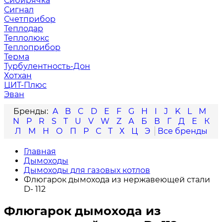
Сибирячка
Сигнал
Счетприбор
Теплодар
Теплолюкс
Теплоприбор
Терма
Турбулентность-Дон
Хотхан
ЦИТ-Плюс
Эван
A
B
C
D
E
F
G
H
I
J
K
L
M
N
P
R
S
T
U
V
W
Z
А
Б
В
Г
Д
Е
К
Л
М
Н
О
П
Р
С
Т
Х
Ц
Э
Главная
Дымоходы
Дымоходы для газовых котлов
Флюгарок дымохода из нержавеющей стали
D- 112
Флюгарок дымохода из