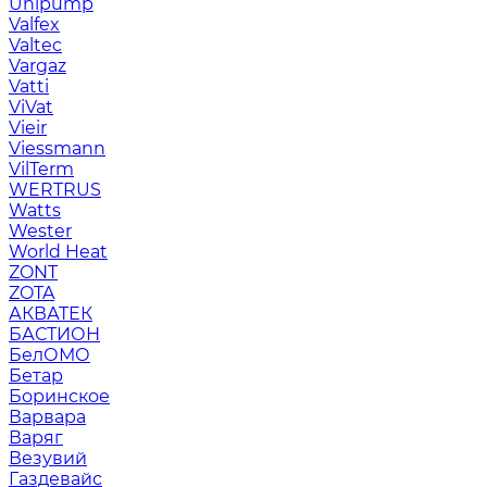
Unipump
Valfex
Valtec
Vargaz
Vatti
ViVat
Vieir
Viessmann
VilTerm
WERTRUS
Watts
Wester
World Heat
ZONT
ZOTA
АКВАТЕК
БАСТИОН
БелОМО
Бетар
Боринское
Варвара
Варяг
Везувий
Газдевайс