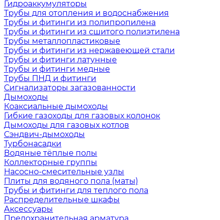
Гидроаккумуляторы
Трубы для отопления и водоснабжения
Трубы и фитинги из полипропилена
Трубы и фитинги из сшитого полиэтилена
Трубы металлопластиковые
Трубы и фитинги из нержавеющей стали
Трубы и фитинги латунные
Трубы и фитинги медные
Трубы ПНД и фитинги
Сигнализаторы загазованности
Дымоходы
Коаксиальные дымоходы
Гибкие газоходы для газовых колонок
Дымоходы для газовых котлов
Сэндвич-дымоходы
Турбонасадки
Водяные тёплые полы
Коллекторные группы
Насосно-смесительные узлы
Плиты для водяного пола (маты)
Трубы и фитинги для теплого пола
Распределительные шкафы
Аксессуары
Предохранительная арматура