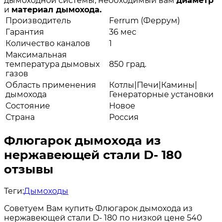
дымоходной системы, необходимый вам
диаметр
и
материал дымохода.
Производитель
Ferrum (Феррум)
Гарантия
36 мес
Количество каналов
1
Максимальная
температура дымовых
850 град.
газов
Область применения
Котлы|Печи|Камины|
дымохода
Генераторные установки
Состояние
Новое
Страна
Россия
Флюгарок дымохода из
нержавеющей стали D- 180
отзывы
Теги:
Дымоходы
Советуем Вам купить Флюгарок дымохода из
нержавеющей стали D- 180 по низкой цене 540