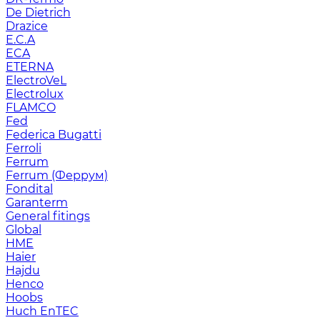
De Dietrich
Drazice
E.C.A
ECA
ETERNA
ElectroVeL
Electrolux
FLAMCO
Fed
Federica Bugatti
Ferroli
Ferrum
Ferrum (Феррум)
Fondital
Garanterm
General fitings
Global
HME
Haier
Hajdu
Henco
Hoobs
Huch EnTEC