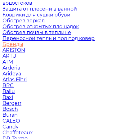
водостоков
Защита от плесени в ванной
Коврики для сушки обуви
Обогрев зеркал
Обогрев открытых площадок
Обогрев почвы в теплице
Переносной теплый пол под ковер
Бренды
ARISTON
ARTU
ATM
Arderia
Arideya
Atlas Filtri
BRG
Ballu
Baxi
Bergerr
Bosch
Buran
CALEO
Candy
Chaffoteaux
DR-Termo