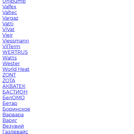
Unipump
Valfex
Valtec
Vargaz
Vatti
ViVat
Vieir
Viessmann
VilTerm
WERTRUS
Watts
Wester
World Heat
ZONT
ZOTA
АКВАТЕК
БАСТИОН
БелОМО
Бетар
Боринское
Варвара
Варяг
Везувий
Газдевайс