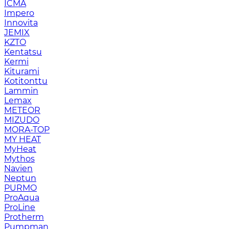
ICMA
Impero
Innovita
JEMIX
KZTO
Kentatsu
Kermi
Kiturami
Kotitonttu
Lammin
Lemax
METEOR
MIZUDO
MORA-TOP
MY HEAT
MyHeat
Mythos
Navien
Neptun
PURMO
ProAqua
ProLine
Protherm
Pumpman