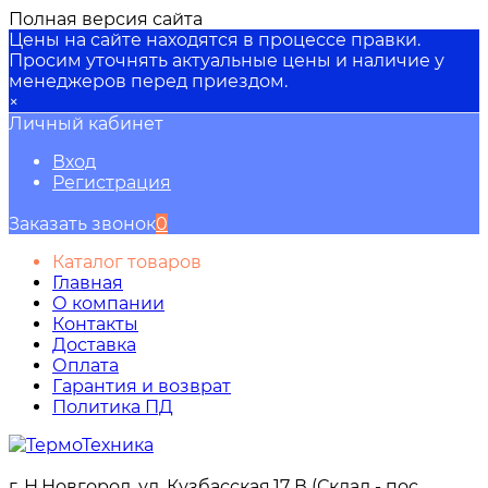
Полная версия сайта
Цены на сайте находятся в процессе правки.
Просим уточнять актуальные цены и наличие у
менеджеров перед приездом.
×
Личный кабинет
Вход
Регистрация
Заказать звонок
0
Каталог товаров
Главная
О компании
Контакты
Доставка
Оплата
Гарантия и возврат
Политика ПД
г. Н.Новгород, ул. Кузбасская,17 В (Склад - пос.