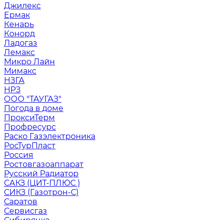
Джилекс
Ермак
Кенарь
Конорд
Ладогаз
Лемакс
Микро Лайн
Мимакс
НЗГА
НРЗ
ООО "ТАУГАЗ"
Погода в доме
ПроксиТерм
Профресурс
Раско Газэлектроника
РосТурПласт
Россия
Ростовгазоаппарат
Русский Радиатор
САКЗ (ЦИТ-ПЛЮС )
СИКЗ (Газотрон-С)
Саратов
Сервисгаз