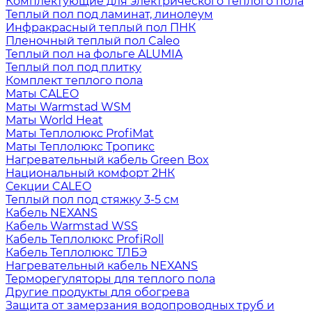
Комплектующие для электрического теплого пола
Теплый пол под ламинат, линолеум
Инфракрасный теплый пол ПНК
Пленочный теплый пол Caleo
Теплый пол на фольге ALUMIA
Теплый пол под плитку
Комплект теплого пола
Маты CALEO
Маты Warmstad WSM
Маты World Heat
Маты Теплолюкс ProfiMat
Маты Теплолюкс Тропикс
Нагревательный кабель Green Box
Национальный комфорт 2НК
Секции CALEO
Теплый пол под стяжку 3-5 см
Кабель NEXANS
Кабель Warmstad WSS
Кабель Теплолюкс ProfiRoll
Кабель Теплолюкс ТЛБЭ
Нагревательный кабель NEXANS
Терморегуляторы для теплого пола
Другие продукты для обогрева
Защита от замерзания водопроводных труб и