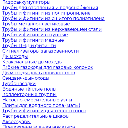
Гидроаккумуляторы
Трубы для отопления и водоснабжения
Трубы и фитинги из полипропилена
Трубы и фитинги из сшитого полиэтилена
Трубы металлопластиковые
Трубы и фитинги из нержавеющей стали
Трубы и фитинги латунные
Трубы и фитинги медные
Трубы ПНД и фитинги
Сигнализаторы загазованности
Дымоходы
Коаксиальные дымоходы
Гибкие газоходы для газовых колонок
Дымоходы для газовых котлов
Сэндвич-дымоходы
Турбонасадки
Водяные тёплые полы
Коллекторные группы
Насосно-смесительные узлы
Плиты для водяного пола (маты)
Трубы и фитинги для теплого пола
Распределительные шкафы
Аксессуары
Предохранительная арматура