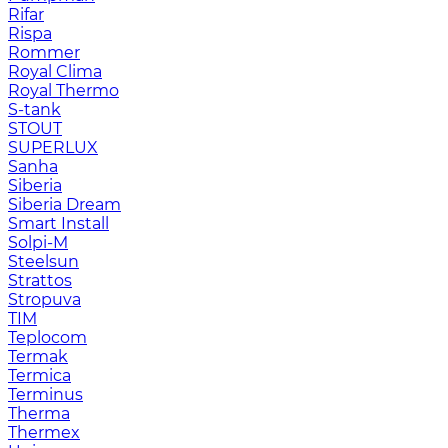
Rifar
Rispa
Rommer
Royal Clima
Royal Thermo
S-tank
STOUT
SUPERLUX
Sanha
Siberia
Siberia Dream
Smart Install
Solpi-M
Steelsun
Strattos
Stropuva
TIM
Teplocom
Termak
Termica
Terminus
Therma
Thermex