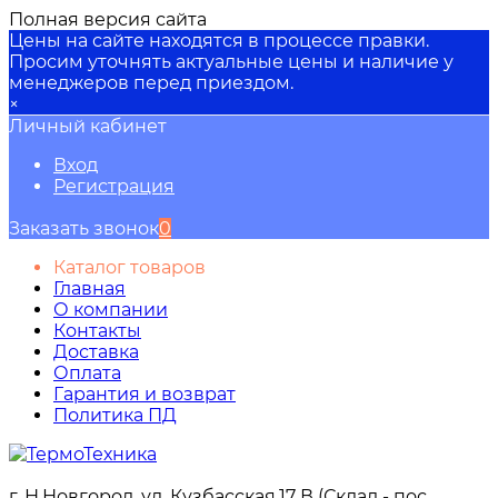
Полная версия сайта
Цены на сайте находятся в процессе правки.
Просим уточнять актуальные цены и наличие у
менеджеров перед приездом.
×
Личный кабинет
Вход
Регистрация
Заказать звонок
0
Каталог товаров
Главная
О компании
Контакты
Доставка
Оплата
Гарантия и возврат
Политика ПД
г. Н.Новгород, ул. Кузбасская,17 В (Склад - пос.