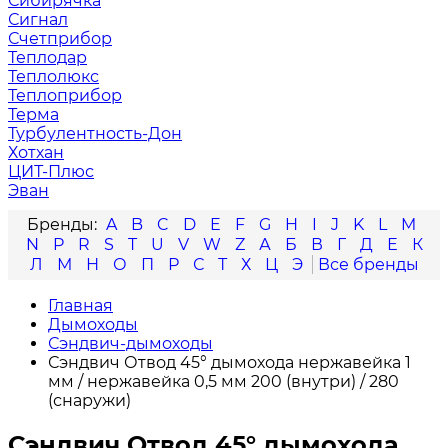
Сибирячка
Сигнал
Счетприбор
Теплодар
Теплолюкс
Теплоприбор
Терма
Турбулентность-Дон
Хотхан
ЦИТ-Плюс
Эван
A
B
C
D
E
F
G
H
I
J
K
L
M
N
P
R
S
T
U
V
W
Z
А
Б
В
Г
Д
Е
К
Л
М
Н
О
П
Р
С
Т
Х
Ц
Э
Главная
Дымоходы
Сэндвич-дымоходы
Сэндвич Отвод 45° дымохода нержавейка 1
мм / нержавейка 0,5 мм 200 (внутри) / 280
(снаружи)
Сэндвич Отвод 45° дымохода