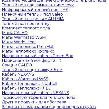
Комплектующие для электрического теплого пола
Теплый пол под ламинат, линолеум
Инфракрасный теплый пол ПНК
Пленочный теплый пол Caleo
Теплый пол на фольге ALUMIA
Теплый пол под плитку
Комплект теплого пола
Маты CALEO
Маты Warmstad WSM
Маты World Heat
Маты Теплолюкс ProfiMat
Маты Теплолюкс Тропикс
Нагревательный кабель Green Box
Национальный комфорт 2НК
Секции CALEO
Теплый пол под стяжку 3-5 см
Кабель NEXANS
Кабель Warmstad WSS
Кабель Теплолюкс ProfiRoll
Кабель Теплолюкс ТЛБЭ
Нагревательный кабель NEXANS
Терморегуляторы для теплого пола
Другие продукты для обогрева
Защита от замерзания водопроводных труб и