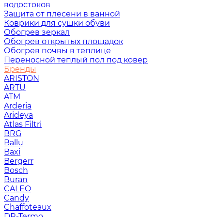
водостоков
Защита от плесени в ванной
Коврики для сушки обуви
Обогрев зеркал
Обогрев открытых площадок
Обогрев почвы в теплице
Переносной теплый пол под ковер
Бренды
ARISTON
ARTU
ATM
Arderia
Arideya
Atlas Filtri
BRG
Ballu
Baxi
Bergerr
Bosch
Buran
CALEO
Candy
Chaffoteaux
DR-Termo