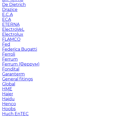
De Dietrich
Drazice
E.C.A
ECA
ETERNA
ElectroVeL
Electrolux
FLAMCO
Fed
Federica Bugatti
Ferroli
Ferrum
Ferrum (Феррум)
Fondital
Garanterm
General fitings
Global
HME
Haier
Hajdu
Henco
Hoobs
Huch EnTEC