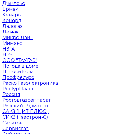
Джилекс
Ермак
Кенарь
Конорд
Ладогаз
Лемакс
Микро Лайн
Мимакс
НЗГА
НРЗ
ООО "ТАУГАЗ"
Погода в доме
ПроксиТерм
Профресурс
Раско Газэлектроника
РосТурПласт
Россия
Ростовгазоаппарат
Русский Радиатор
САКЗ (ЦИТ-ПЛЮС )
СИКЗ (Газотрон-С)
Саратов
Сервисгаз