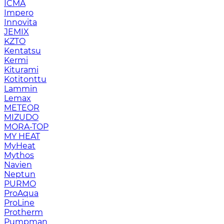
ICMA
Impero
Innovita
JEMIX
KZTO
Kentatsu
Kermi
Kiturami
Kotitonttu
Lammin
Lemax
METEOR
MIZUDO
MORA-TOP
MY HEAT
MyHeat
Mythos
Navien
Neptun
PURMO
ProAqua
ProLine
Protherm
Pumpman