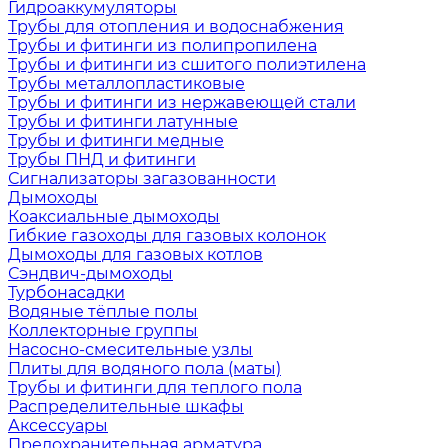
Гидроаккумуляторы
Трубы для отопления и водоснабжения
Трубы и фитинги из полипропилена
Трубы и фитинги из сшитого полиэтилена
Трубы металлопластиковые
Трубы и фитинги из нержавеющей стали
Трубы и фитинги латунные
Трубы и фитинги медные
Трубы ПНД и фитинги
Сигнализаторы загазованности
Дымоходы
Коаксиальные дымоходы
Гибкие газоходы для газовых колонок
Дымоходы для газовых котлов
Сэндвич-дымоходы
Турбонасадки
Водяные тёплые полы
Коллекторные группы
Насосно-смесительные узлы
Плиты для водяного пола (маты)
Трубы и фитинги для теплого пола
Распределительные шкафы
Аксессуары
Предохранительная арматура