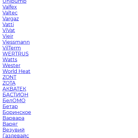
Unipump
Valfex
Valtec
Vargaz
Vatti
ViVat
Vieir
Viessmann
VilTerm
WERTRUS
Watts
Wester
World Heat
ZONT
ZOTA
АКВАТЕК
БАСТИОН
БелОМО
Бетар
Боринское
Варвара
Варяг
Везувий
Газдевайс