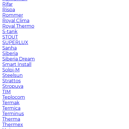
Rifar
Rispa
Rommer
Royal Clima
Royal Thermo
S-tank
STOUT
SUPERLUX
Sanha
Siberia
Siberia Dream
Smart Install
Solpi-M
Steelsun
Strattos
Stropuva
TIM
Teplocom
Termak
Termica
Terminus
Therma
Thermex