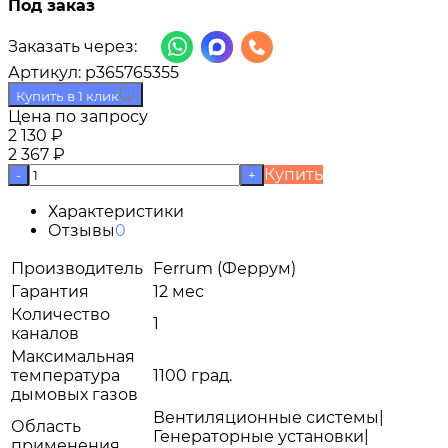
Под заказ
Заказать через:
Артикул:
p365765355
Купить в 1 клик
Цена по запросу
2 130
₽
2 367
₽
Купить
-
+
Характеристики
Отзывы
0
Производитель
Ferrum (Феррум)
Гарантия
12 мес
Количество
1
каналов
Максимальная
температура
1100 град.
дымовых газов
Вентиляционные системы|
Область
Генераторные установки|
применения