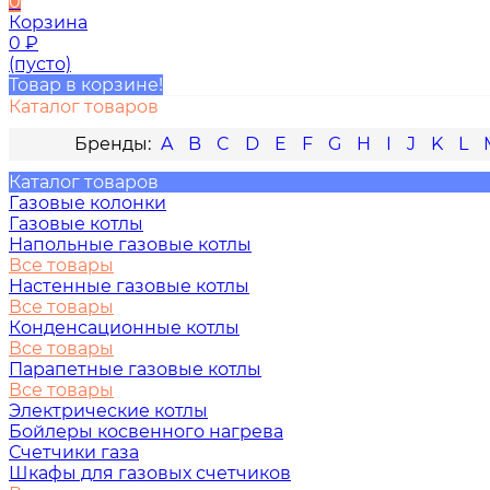
0
Корзина
0
₽
(пусто)
Товар в корзине!
Каталог товаров
A
B
C
D
E
F
G
H
I
J
K
L
Каталог товаров
Газовые колонки
Газовые котлы
Напольные газовые котлы
Все товары
Настенные газовые котлы
Все товары
Конденсационные котлы
Все товары
Парапетные газовые котлы
Все товары
Электрические котлы
Бойлеры косвенного нагрева
Счетчики газа
Шкафы для газовых счетчиков