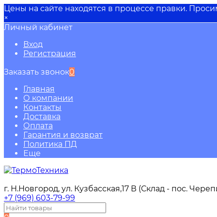
Цены на сайте находятся в процессе правки. Прос
×
Личный кабинет
Вход
Регистрация
Заказать звонок
0
Главная
О компании
Контакты
Доставка
Оплата
Гарантия и возврат
Политика ПД
Еще
г. Н.Новгород, ул. Кузбасская,17 В (Склад - пос. Чере
+7 (969) 603-79-99