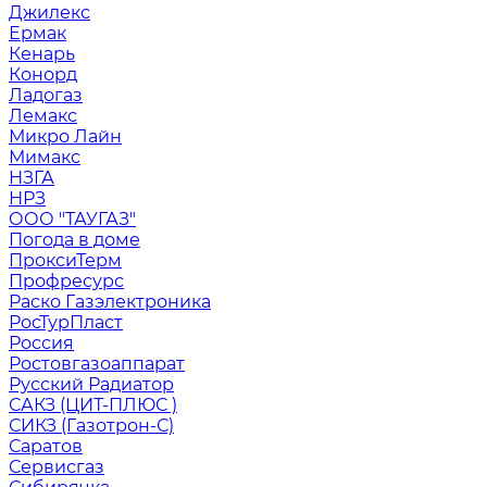
Джилекс
Ермак
Кенарь
Конорд
Ладогаз
Лемакс
Микро Лайн
Мимакс
НЗГА
НРЗ
ООО "ТАУГАЗ"
Погода в доме
ПроксиТерм
Профресурс
Раско Газэлектроника
РосТурПласт
Россия
Ростовгазоаппарат
Русский Радиатор
САКЗ (ЦИТ-ПЛЮС )
СИКЗ (Газотрон-С)
Саратов
Сервисгаз