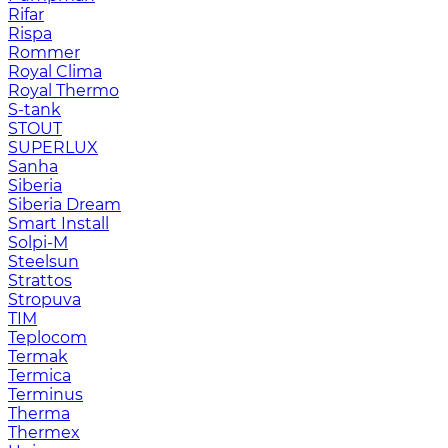
Rifar
Rispa
Rommer
Royal Clima
Royal Thermo
S-tank
STOUT
SUPERLUX
Sanha
Siberia
Siberia Dream
Smart Install
Solpi-M
Steelsun
Strattos
Stropuva
TIM
Teplocom
Termak
Termica
Terminus
Therma
Thermex