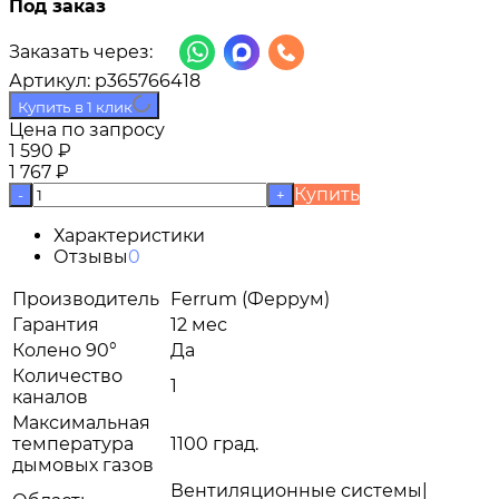
Под заказ
Заказать через:
Артикул:
p365766418
Купить в 1 клик
Цена по запросу
1 590
₽
1 767
₽
Купить
-
+
Характеристики
Отзывы
0
Производитель
Ferrum (Феррум)
Гарантия
12 мес
Колено 90°
Да
Количество
1
каналов
Максимальная
температура
1100 град.
дымовых газов
Вентиляционные системы|