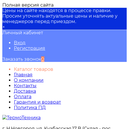
Полная версия сайта
Цены на сайте находятся в процессе правки.
Просим уточнять актуальные цены и наличие у
менеджеров перед приездом.
×
Личный кабинет
Вход
Регистрация
Заказать звонок
0
Каталог товаров
Главная
О компании
Контакты
Доставка
Оплата
Гарантия и возврат
Политика ПД
г. Н.Новгород, ул. Кузбасская,17 В (Склад - пос.