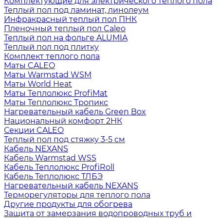
Комплектующие для электрического теплого пола
Теплый пол под ламинат, линолеум
Инфракрасный теплый пол ПНК
Пленочный теплый пол Caleo
Теплый пол на фольге ALUMIA
Теплый пол под плитку
Комплект теплого пола
Маты CALEO
Маты Warmstad WSM
Маты World Heat
Маты Теплолюкс ProfiMat
Маты Теплолюкс Тропикс
Нагревательный кабель Green Box
Национальный комфорт 2НК
Секции CALEO
Теплый пол под стяжку 3-5 см
Кабель NEXANS
Кабель Warmstad WSS
Кабель Теплолюкс ProfiRoll
Кабель Теплолюкс ТЛБЭ
Нагревательный кабель NEXANS
Терморегуляторы для теплого пола
Другие продукты для обогрева
Защита от замерзания водопроводных труб и