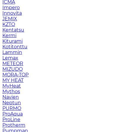
ICMA
Impero
Innovita
JEMIX
KZTO
Kentatsu
Kermi
Kiturami
Kotitonttu
Lammin
Lemax
METEOR
MIZUDO
MORA-TOP
MY HEAT
MyHeat
Mythos
Navien
Neptun
PURMO
ProAqua
ProLine
Protherm
Pumpman