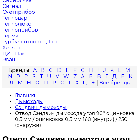
Сибирячка
Сигнал
Счетприбор
Теплодар
Теплолюкс
Теплоприбор
Терма
Турбулентность-Дон
Хотхан
ЦИТ-Плюс
Эван
A
B
C
D
E
F
G
H
I
J
K
L
M
N
P
R
S
T
U
V
W
Z
А
Б
В
Г
Д
Е
К
Л
М
Н
О
П
Р
С
Т
Х
Ц
Э
Главная
Дымоходы
Сэндвич-дымоходы
Отвод Сэндвич дымохода угол 90° оцинковка
0,5 мм / оцинковка 0,5 мм 160 (внутри) / 250
(снаружи)
Отвод Сэндвич дымохода угол