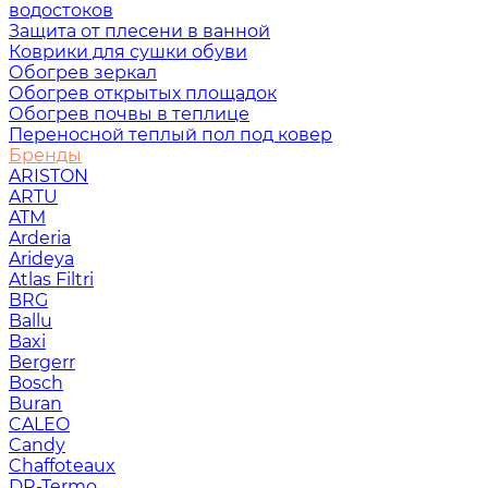
водостоков
Защита от плесени в ванной
Коврики для сушки обуви
Обогрев зеркал
Обогрев открытых площадок
Обогрев почвы в теплице
Переносной теплый пол под ковер
Бренды
ARISTON
ARTU
ATM
Arderia
Arideya
Atlas Filtri
BRG
Ballu
Baxi
Bergerr
Bosch
Buran
CALEO
Candy
Chaffoteaux
DR-Termo