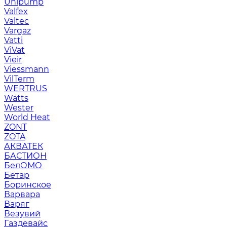
Unipump
Valfex
Valtec
Vargaz
Vatti
ViVat
Vieir
Viessmann
VilTerm
WERTRUS
Watts
Wester
World Heat
ZONT
ZOTA
АКВАТЕК
БАСТИОН
БелОМО
Бетар
Боринское
Варвара
Варяг
Везувий
Газдевайс