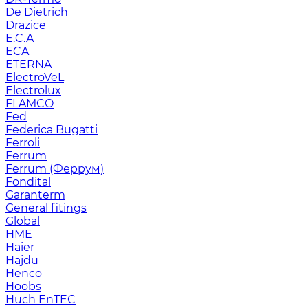
De Dietrich
Drazice
E.C.A
ECA
ETERNA
ElectroVeL
Electrolux
FLAMCO
Fed
Federica Bugatti
Ferroli
Ferrum
Ferrum (Феррум)
Fondital
Garanterm
General fitings
Global
HME
Haier
Hajdu
Henco
Hoobs
Huch EnTEC