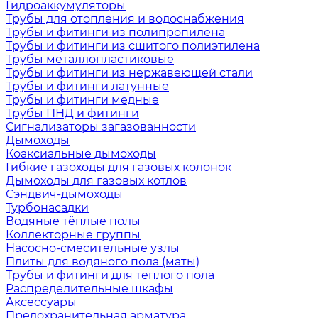
Гидроаккумуляторы
Трубы для отопления и водоснабжения
Трубы и фитинги из полипропилена
Трубы и фитинги из сшитого полиэтилена
Трубы металлопластиковые
Трубы и фитинги из нержавеющей стали
Трубы и фитинги латунные
Трубы и фитинги медные
Трубы ПНД и фитинги
Сигнализаторы загазованности
Дымоходы
Коаксиальные дымоходы
Гибкие газоходы для газовых колонок
Дымоходы для газовых котлов
Сэндвич-дымоходы
Турбонасадки
Водяные тёплые полы
Коллекторные группы
Насосно-смесительные узлы
Плиты для водяного пола (маты)
Трубы и фитинги для теплого пола
Распределительные шкафы
Аксессуары
Предохранительная арматура