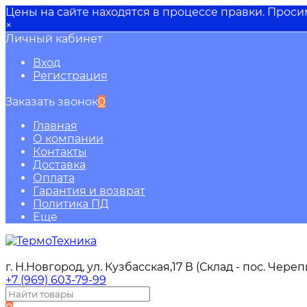
Цены на сайте находятся в процессе правки. Прос
×
Личный кабинет
Вход
Регистрация
Заказать звонок
0
Главная
О компании
Контакты
Доставка
Оплата
Гарантия и возврат
Политика ПД
Еще
г. Н.Новгород, ул. Кузбасская,17 В (Склад - пос. Чере
+7 (969) 603-79-99