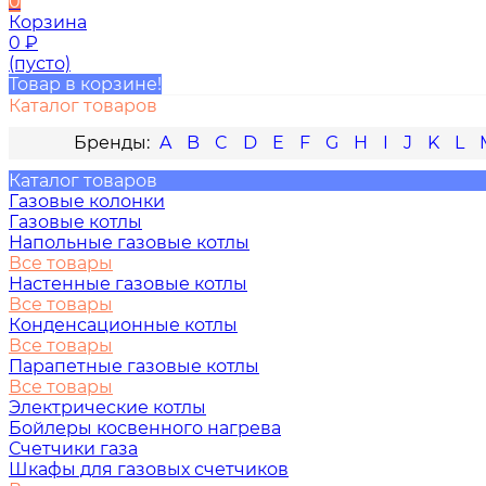
0
Корзина
0
₽
(пусто)
Товар в корзине!
Каталог товаров
A
B
C
D
E
F
G
H
I
J
K
L
Каталог товаров
Газовые колонки
Газовые котлы
Напольные газовые котлы
Все товары
Настенные газовые котлы
Все товары
Конденсационные котлы
Все товары
Парапетные газовые котлы
Все товары
Электрические котлы
Бойлеры косвенного нагрева
Счетчики газа
Шкафы для газовых счетчиков