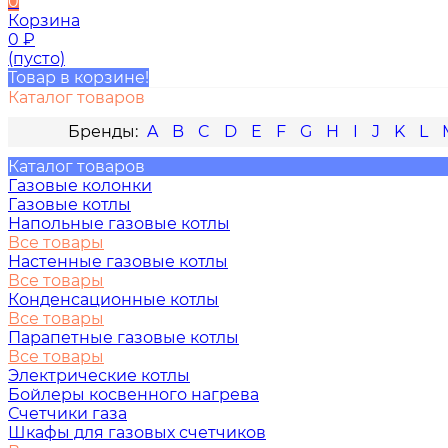
0
Корзина
0
₽
(пусто)
Товар в корзине!
Каталог товаров
A
B
C
D
E
F
G
H
I
J
K
L
Каталог товаров
Газовые колонки
Газовые котлы
Напольные газовые котлы
Все товары
Настенные газовые котлы
Все товары
Конденсационные котлы
Все товары
Парапетные газовые котлы
Все товары
Электрические котлы
Бойлеры косвенного нагрева
Счетчики газа
Шкафы для газовых счетчиков