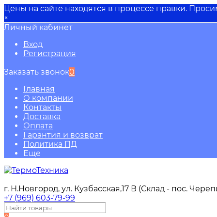
Цены на сайте находятся в процессе правки. Прос
×
Личный кабинет
Вход
Регистрация
Заказать звонок
0
Главная
О компании
Контакты
Доставка
Оплата
Гарантия и возврат
Политика ПД
Еще
г. Н.Новгород, ул. Кузбасская,17 В (Склад - пос. Чере
+7 (969) 603-79-99