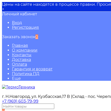
Цены на сайте находятся в процессе правки. Прос
×
Личный кабинет
Вход
Регистрация
Заказать звонок
0
Главная
О компании
Контакты
Доставка
Оплата
Гарантия и возврат
Политика ПД
Еще
г. Н.Новгород, ул. Кузбасская,17 В (Склад - пос. Чере
+7 (969) 603-79-99