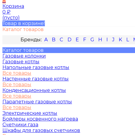
0
Корзина
0
₽
(пусто)
Товар в корзине!
Каталог товаров
A
B
C
D
E
F
G
H
I
J
K
L
Каталог товаров
Газовые колонки
Газовые котлы
Напольные газовые котлы
Все товары
Настенные газовые котлы
Все товары
Конденсационные котлы
Все товары
Парапетные газовые котлы
Все товары
Электрические котлы
Бойлеры косвенного нагрева
Счетчики газа
Шкафы для газовых счетчиков