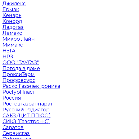
Джилекс
Ермак
Кенарь
Конорд
Ладогаз
Лемакс
Микро Лайн
Мимакс
НЗГА
НРЗ
ООО "ТАУГАЗ"
Погода в доме
ПроксиТерм
Профресурс
Раско Газэлектроника
РосТурПласт
Россия
Ростовгазоаппарат
Русский Радиатор
САКЗ (ЦИТ-ПЛЮС )
СИКЗ (Газотрон-С)
Саратов
Сервисгаз