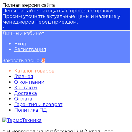
Полная версия сайта
Цены на сайте находятся в процессе правки.
Просим уточнять актуальные цены и наличие у
менеджеров перед приездом.
×
Личный кабинет
Вход
Регистрация
Заказать звонок
0
Каталог товаров
Главная
О компании
Контакты
Доставка
Оплата
Гарантия и возврат
Политика ПД
г. Н.Новгород, ул. Кузбасская,17 В (Склад - пос.