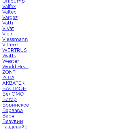
Unipump
Valfex
Valtec
Vargaz
Vatti
ViVat
Vieir
Viessmann
VilTerm
WERTRUS
Watts
Wester
World Heat
ZONT
ZOTA
АКВАТЕК
БАСТИОН
БелОМО
Бетар
Боринское
Варвара
Варяг
Везувий
Газдевайс