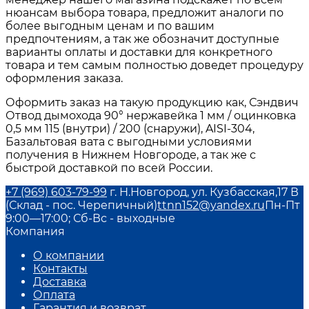
нюансам выбора товара, предложит аналоги по
более выгодным ценам и по вашим
предпочтениям, а так же обозначит доступные
варианты оплаты и доставки для конкретного
товара и тем самым полностью доведет процедуру
оформления заказа.
Оформить заказ на такую продукцию как, Сэндвич
Отвод дымохода 90° нержавейка 1 мм / оцинковка
0,5 мм 115 (внутри) / 200 (снаружи), AISI-304,
Базальтовая вата с выгодными условиями
получения в Нижнем Новгороде, а так же с
быстрой доставкой по всей России.
+7 (969) 603-79-99
г. Н.Новгород, ул. Кузбасская,17 В
(Склад - пос. Черепичный)
ttnn152@yandex.ru
Пн-Пт
9:00—17:00; Сб-Вс - выходные
Компания
О компании
Контакты
Доставка
Оплата
Гарантия и возврат