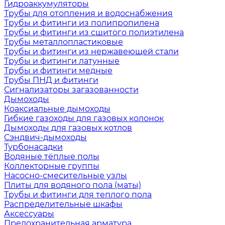
Гидроаккумуляторы
Трубы для отопления и водоснабжения
Трубы и фитинги из полипропилена
Трубы и фитинги из сшитого полиэтилена
Трубы металлопластиковые
Трубы и фитинги из нержавеющей стали
Трубы и фитинги латунные
Трубы и фитинги медные
Трубы ПНД и фитинги
Сигнализаторы загазованности
Дымоходы
Коаксиальные дымоходы
Гибкие газоходы для газовых колонок
Дымоходы для газовых котлов
Сэндвич-дымоходы
Турбонасадки
Водяные тёплые полы
Коллекторные группы
Насосно-смесительные узлы
Плиты для водяного пола (маты)
Трубы и фитинги для теплого пола
Распределительные шкафы
Аксессуары
Предохранительная арматура