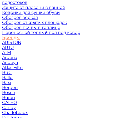
водостоков
Защита от плесени в ванной
Коврики для сушки обуви
Обогрев зеркал
Обогрев открытых площадок
Обогрев почвы в теплице
Переносной теплый пол под ковер
Бренды
ARISTON
ARTU
ATM
Arderia
Arideya
Atlas Filtri
BRG
Ballu
Baxi
Bergerr
Bosch
Buran
CALEO
Candy
Chaffoteaux
DR-Termo