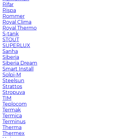
Rifar
Rispa
Rommer
Royal Clima
Royal Thermo
S-tank
STOUT
SUPERLUX
Sanha
Siberia
Siberia Dream
Smart Install
Solpi-M
Steelsun
Strattos
Stropuva
TIM
Teplocom
Termak
Termica
Terminus
Therma
Thermex