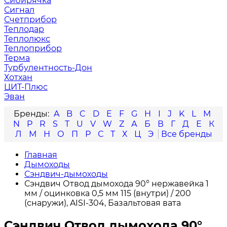
Сибирячка
Сигнал
Счетприбор
Теплодар
Теплолюкс
Теплоприбор
Терма
Турбулентность-Дон
Хотхан
ЦИТ-Плюс
Эван
A
B
C
D
E
F
G
H
I
J
K
L
M
N
P
R
S
T
U
V
W
Z
А
Б
В
Г
Д
Е
К
Л
М
Н
О
П
Р
С
Т
Х
Ц
Э
Главная
Дымоходы
Сэндвич-дымоходы
Сэндвич Отвод дымохода 90° нержавейка 1
мм / оцинковка 0,5 мм 115 (внутри) / 200
(снаружи), AISI-304, Базальтовая вата
Сэндвич Отвод дымохода 90°