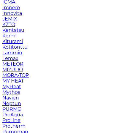
ICMA
Impero
Innovita
JEMIX
KZTO
Kentatsu
Kermi
Kiturami
Kotitonttu
Lammin
Lemax
METEOR
MIZUDO
MORA-TOP
MY HEAT
MyHeat
Mythos
Navien
Neptun
PURMO
ProAqua
ProLine
Protherm
Pumpman