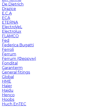
De Dietrich
Drazice
E.C.A
ECA
ETERNA
ElectroVeL
Electrolux
FLAMCO
Fed
Federica Bugatti
Ferroli
Ferrum
Ferrum (Феррум)
Fondital
Garanterm
General fitings
Global
HME
Haier
Hajdu
Henco
Hoobs
Huch EnTEC