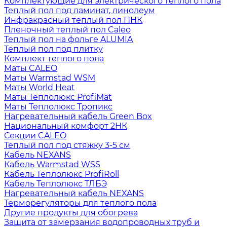
Комплектующие для электрического теплого пола
Теплый пол под ламинат, линолеум
Инфракрасный теплый пол ПНК
Пленочный теплый пол Caleo
Теплый пол на фольге ALUMIA
Теплый пол под плитку
Комплект теплого пола
Маты CALEO
Маты Warmstad WSM
Маты World Heat
Маты Теплолюкс ProfiMat
Маты Теплолюкс Тропикс
Нагревательный кабель Green Box
Национальный комфорт 2НК
Секции CALEO
Теплый пол под стяжку 3-5 см
Кабель NEXANS
Кабель Warmstad WSS
Кабель Теплолюкс ProfiRoll
Кабель Теплолюкс ТЛБЭ
Нагревательный кабель NEXANS
Терморегуляторы для теплого пола
Другие продукты для обогрева
Защита от замерзания водопроводных труб и