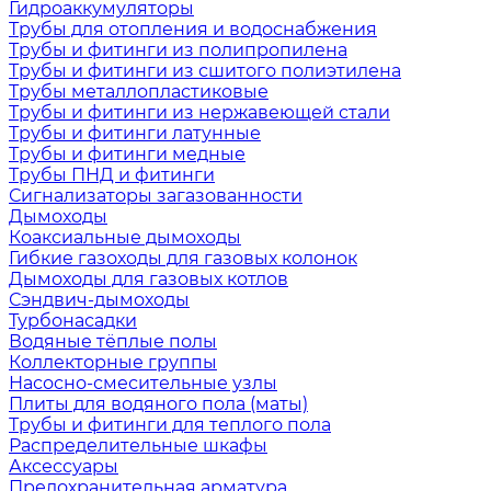
Гидроаккумуляторы
Трубы для отопления и водоснабжения
Трубы и фитинги из полипропилена
Трубы и фитинги из сшитого полиэтилена
Трубы металлопластиковые
Трубы и фитинги из нержавеющей стали
Трубы и фитинги латунные
Трубы и фитинги медные
Трубы ПНД и фитинги
Сигнализаторы загазованности
Дымоходы
Коаксиальные дымоходы
Гибкие газоходы для газовых колонок
Дымоходы для газовых котлов
Сэндвич-дымоходы
Турбонасадки
Водяные тёплые полы
Коллекторные группы
Насосно-смесительные узлы
Плиты для водяного пола (маты)
Трубы и фитинги для теплого пола
Распределительные шкафы
Аксессуары
Предохранительная арматура