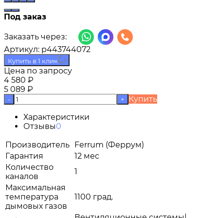
Под заказ
Заказать через:
Артикул:
p443744072
Купить в 1 клик
Цена по запросу
4 580
₽
5 089
₽
Купить
-
+
Характеристики
Отзывы
0
Производитель
Ferrum (Феррум)
Гарантия
12 мес
Количество
1
каналов
Максимальная
температура
1100 град.
дымовых газов
Вентиляционные системы|