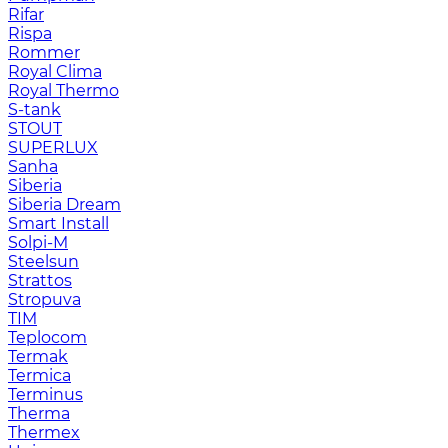
Rifar
Rispa
Rommer
Royal Clima
Royal Thermo
S-tank
STOUT
SUPERLUX
Sanha
Siberia
Siberia Dream
Smart Install
Solpi-M
Steelsun
Strattos
Stropuva
TIM
Teplocom
Termak
Termica
Terminus
Therma
Thermex