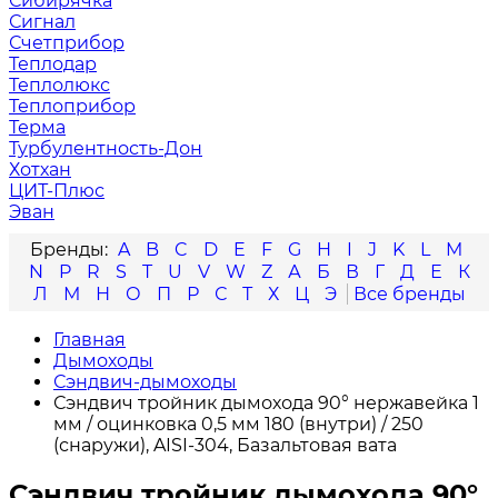
Сибирячка
Сигнал
Счетприбор
Теплодар
Теплолюкс
Теплоприбор
Терма
Турбулентность-Дон
Хотхан
ЦИТ-Плюс
Эван
A
B
C
D
E
F
G
H
I
J
K
L
M
N
P
R
S
T
U
V
W
Z
А
Б
В
Г
Д
Е
К
Л
М
Н
О
П
Р
С
Т
Х
Ц
Э
Главная
Дымоходы
Сэндвич-дымоходы
Сэндвич тройник дымохода 90° нержавейка 1
мм / оцинковка 0,5 мм 180 (внутри) / 250
(снаружи), AISI-304, Базальтовая вата
Сэндвич тройник дымохода 90°