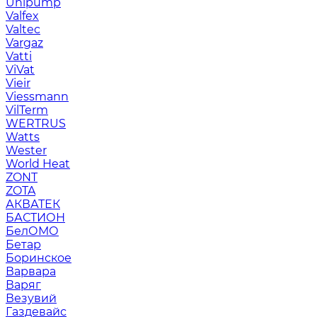
Unipump
Valfex
Valtec
Vargaz
Vatti
ViVat
Vieir
Viessmann
VilTerm
WERTRUS
Watts
Wester
World Heat
ZONT
ZOTA
АКВАТЕК
БАСТИОН
БелОМО
Бетар
Боринское
Варвара
Варяг
Везувий
Газдевайс