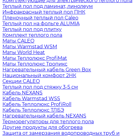
Комплектующие для электрического теплого пола
Теплый пол под ламинат, линолеум
Инфракрасный теплый пол ПНК
Пленочный теплый пол Caleo
Теплый пол на фольге ALUMIA
Теплый пол под плитку
Комплект теплого пола
Маты CALEO
Маты Warmstad WSM
Маты World Heat
Маты Теплолюкс ProfiMat
Маты Теплолюкс Тропикс
Нагревательный кабель Green Box
Национальный комфорт 2НК
Секции CALEO
Теплый пол под стяжку 3-5 см
Кабель NEXANS
Кабель Warmstad WSS
Кабель Теплолюкс ProfiRoll
Кабель Теплолюкс ТЛБЭ
Нагревательный кабель NEXANS
Терморегуляторы для теплого пола
Другие продукты для обогрева
Защита от замерзания водопроводных труб и