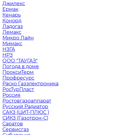
Джилекс
Ермак
Кенарь
Конорд
Ладогаз
Лемакс
Микро Лайн
Мимакс
НЗГА
НРЗ
ООО "ТАУГАЗ"
Погода в доме
ПроксиТерм
Профресурс
Раско Газэлектроника
РосТурПласт
Россия
Ростовгазоаппарат
Русский Радиатор
САКЗ (ЦИТ-ПЛЮС )
СИКЗ (Газотрон-С)
Саратов
Сервисгаз