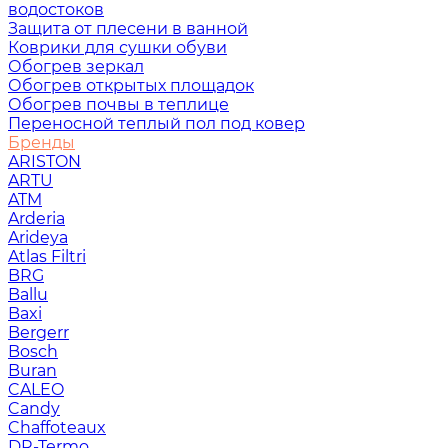
водостоков
Защита от плесени в ванной
Коврики для сушки обуви
Обогрев зеркал
Обогрев открытых площадок
Обогрев почвы в теплице
Переносной теплый пол под ковер
Бренды
ARISTON
ARTU
ATM
Arderia
Arideya
Atlas Filtri
BRG
Ballu
Baxi
Bergerr
Bosch
Buran
CALEO
Candy
Chaffoteaux
DR-Termo