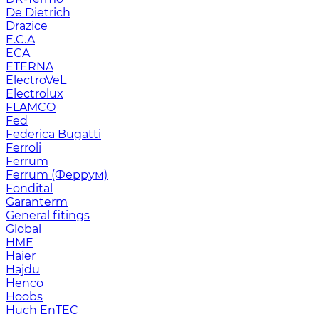
De Dietrich
Drazice
E.C.A
ECA
ETERNA
ElectroVeL
Electrolux
FLAMCO
Fed
Federica Bugatti
Ferroli
Ferrum
Ferrum (Феррум)
Fondital
Garanterm
General fitings
Global
HME
Haier
Hajdu
Henco
Hoobs
Huch EnTEC