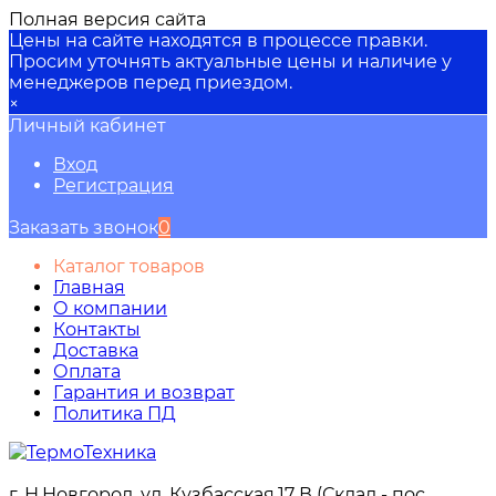
Полная версия сайта
Цены на сайте находятся в процессе правки.
Просим уточнять актуальные цены и наличие у
менеджеров перед приездом.
×
Личный кабинет
Вход
Регистрация
Заказать звонок
0
Каталог товаров
Главная
О компании
Контакты
Доставка
Оплата
Гарантия и возврат
Политика ПД
г. Н.Новгород, ул. Кузбасская,17 В (Склад - пос.