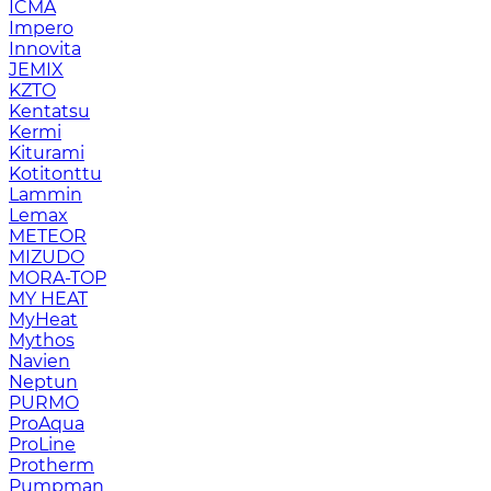
ICMA
Impero
Innovita
JEMIX
KZTO
Kentatsu
Kermi
Kiturami
Kotitonttu
Lammin
Lemax
METEOR
MIZUDO
MORA-TOP
MY HEAT
MyHeat
Mythos
Navien
Neptun
PURMO
ProAqua
ProLine
Protherm
Pumpman