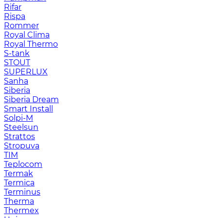
Rifar
Rispa
Rommer
Royal Clima
Royal Thermo
S-tank
STOUT
SUPERLUX
Sanha
Siberia
Siberia Dream
Smart Install
Solpi-M
Steelsun
Strattos
Stropuva
TIM
Teplocom
Termak
Termica
Terminus
Therma
Thermex