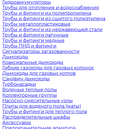
Гидроаккумуляторы
Трубы для отопления и водоснабжения
Трубы и фитинги из полипропилена
Трубы и фитинги из сшитого полиэтилена
Трубы металлопластиковые
Трубы и фитинги из нержавеющей стали
Трубы и фитинги латунные
Трубы и фитинги медные
Трубы ПНД и фитинги
Сигнализаторы загазованности
Дымоходы
Коаксиальные дымоходы
Гибкие газоходы для газовых колонок
Дымоходы для газовых котлов
Сэндвич-дымоходы
Турбонасадки
Водяные тёплые полы
Коллекторные группы
Насосно-смесительные узлы
Плиты для водяного пола (маты)
Трубы и фитинги для теплого пола
Распределительные шкафы
Аксессуары
Предохранительная арматура