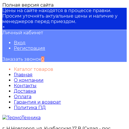
Полная версия сайта
Цены на сайте находятся в процессе правки.
Просим уточнять актуальные цены и наличие у
менеджеров перед приездом.
×
Личный кабинет
Вход
Регистрация
Заказать звонок
0
Каталог товаров
Главная
О компании
Контакты
Доставка
Оплата
Гарантия и возврат
Политика ПД
г. Н.Новгород, ул. Кузбасская,17 В (Склад - пос.