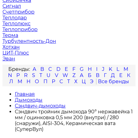
Сибирячка
Сигнал
Счетприбор
Теплодар
Теплолюкс
Теплоприбор
Терма
Турбулентность-Дон
Хотхан
ЦИТ-Плюс
Эван
A
B
C
D
E
F
G
H
I
J
K
L
M
N
P
R
S
T
U
V
W
Z
А
Б
В
Г
Д
Е
К
Л
М
Н
О
П
Р
С
Т
Х
Ц
Э
Главная
Дымоходы
Сэндвич-дымоходы
Сэндвич тройник дымохода 90° нержавейка 1
мм / оцинковка 0,5 мм 200 (внутри) / 280
(снаружи), AISI-304, Керамическая вата
(СуперВул)