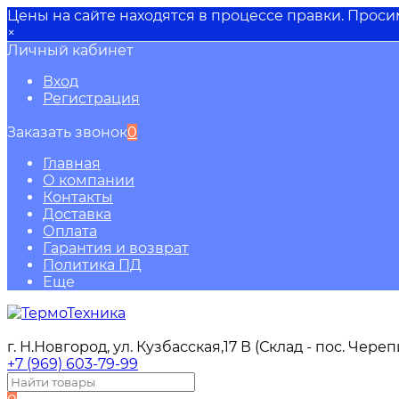
Цены на сайте находятся в процессе правки. Прос
×
Личный кабинет
Вход
Регистрация
Заказать звонок
0
Главная
О компании
Контакты
Доставка
Оплата
Гарантия и возврат
Политика ПД
Еще
г. Н.Новгород, ул. Кузбасская,17 В (Склад - пос. Чере
+7 (969) 603-79-99