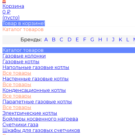
0
Корзина
0
₽
(пусто)
Товар в корзине!
Каталог товаров
A
B
C
D
E
F
G
H
I
J
K
L
Каталог товаров
Газовые колонки
Газовые котлы
Напольные газовые котлы
Все товары
Настенные газовые котлы
Все товары
Конденсационные котлы
Все товары
Парапетные газовые котлы
Все товары
Электрические котлы
Бойлеры косвенного нагрева
Счетчики газа
Шкафы для газовых счетчиков