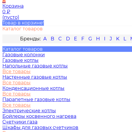
0
Корзина
0
₽
(пусто)
Товар в корзине!
Каталог товаров
A
B
C
D
E
F
G
H
I
J
K
L
Каталог товаров
Газовые колонки
Газовые котлы
Напольные газовые котлы
Все товары
Настенные газовые котлы
Все товары
Конденсационные котлы
Все товары
Парапетные газовые котлы
Все товары
Электрические котлы
Бойлеры косвенного нагрева
Счетчики газа
Шкафы для газовых счетчиков