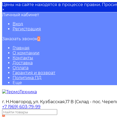
Цены на сайте находятся в процессе правки. Прос
×
Личный кабинет
Вход
Регистрация
Заказать звонок
0
Главная
О компании
Контакты
Доставка
Оплата
Гарантия и возврат
Политика ПД
Еще
г. Н.Новгород, ул. Кузбасская,17 В (Склад - пос. Чере
+7 (969) 603-79-99