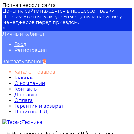
Полная версия сайта
Цены на сайте находятся в процессе правки.
Просим уточнять актуальные цены и наличие у
менеджеров перед приездом.
×
Личный кабинет
Вход
Регистрация
Заказать звонок
0
Каталог товаров
Главная
О компании
Контакты
Доставка
Оплата
Гарантия и возврат
Политика ПД
г. Н.Новгород, ул. Кузбасская,17 В (Склад - пос.