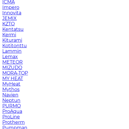
ICMA
Impero
Innovita
JEMIX
KZTO
Kentatsu
Kermi
Kiturami
Kotitonttu
Lammin
Lemax
METEOR
MIZUDO
MORA-TOP
MY HEAT
MyHeat
Mythos
Navien
Neptun
PURMO
ProAqua
ProLine
Protherm
Pumpman