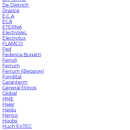
De Dietrich
Drazice
E.C.A
ECA
ETERNA
ElectroVeL
Electrolux
FLAMCO
Fed
Federica Bugatti
Ferroli
Ferrum
Ferrum (Феррум)
Fondital
Garanterm
General fitings
Global
HME
Haier
Hajdu
Henco
Hoobs
Huch EnTEC