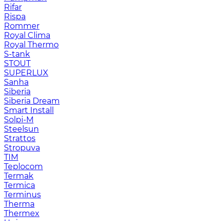
Rifar
Rispa
Rommer
Royal Clima
Royal Thermo
S-tank
STOUT
SUPERLUX
Sanha
Siberia
Siberia Dream
Smart Install
Solpi-M
Steelsun
Strattos
Stropuva
TIM
Teplocom
Termak
Termica
Terminus
Therma
Thermex