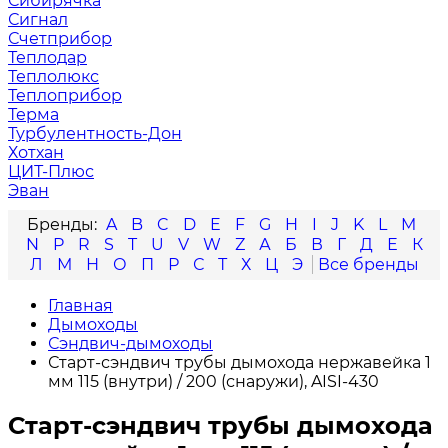
Сибирячка
Сигнал
Счетприбор
Теплодар
Теплолюкс
Теплоприбор
Терма
Турбулентность-Дон
Хотхан
ЦИТ-Плюс
Эван
A
B
C
D
E
F
G
H
I
J
K
L
M
N
P
R
S
T
U
V
W
Z
А
Б
В
Г
Д
Е
К
Л
М
Н
О
П
Р
С
Т
Х
Ц
Э
Главная
Дымоходы
Сэндвич-дымоходы
Старт-сэндвич трубы дымохода нержавейка 1
мм 115 (внутри) / 200 (снаружи), AISI-430
Старт-сэндвич трубы дымохода