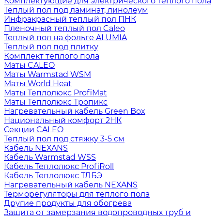
Комплектующие для электрического теплого пола
Теплый пол под ламинат, линолеум
Инфракрасный теплый пол ПНК
Пленочный теплый пол Caleo
Теплый пол на фольге ALUMIA
Теплый пол под плитку
Комплект теплого пола
Маты CALEO
Маты Warmstad WSM
Маты World Heat
Маты Теплолюкс ProfiMat
Маты Теплолюкс Тропикс
Нагревательный кабель Green Box
Национальный комфорт 2НК
Секции CALEO
Теплый пол под стяжку 3-5 см
Кабель NEXANS
Кабель Warmstad WSS
Кабель Теплолюкс ProfiRoll
Кабель Теплолюкс ТЛБЭ
Нагревательный кабель NEXANS
Терморегуляторы для теплого пола
Другие продукты для обогрева
Защита от замерзания водопроводных труб и