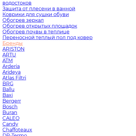
водостоков
Защита от плесени в ванной
Коврики для сушки обуви
Обогрев зеркал
Обогрев открытых площадок
Обогрев почвы в теплице
Переносной теплый пол под ковер
Бренды
ARISTON
ARTU
ATM
Arderia
Arideya
Atlas Filtri
BRG
Ballu
Baxi
Bergerr
Bosch
Buran
CALEO
Candy
Chaffoteaux
DR-Termo