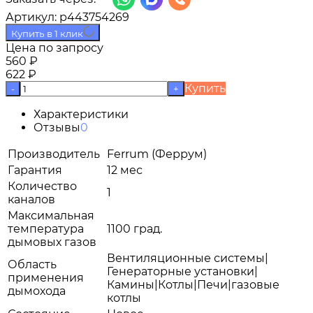
Артикул:
p443754269
Купить в 1 клик
Цена по запросу
560
₽
622
₽
Купить
-
+
Характеристики
Отзывы
0
Производитель
Ferrum (Феррум)
Гарантия
12 мес
Количество
1
каналов
Максимальная
температура
1100 град.
дымовых газов
Вентиляционные системы|
Область
Генераторные установки|
применения
Камины|Котлы|Печи|газовые
дымохода
котлы