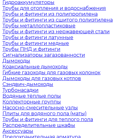
Гидроаккумуляторы
Трубы для отопления и водоснабжения
Трубы и фитинги из полипропилена
Трубы и фитинги из сшитого полиэтилена
Трубы металлопластиковые
Трубы и фитинги из нержавеющей стали
Трубы и фитинги латунные
Трубы и фитинги медные
Трубы ПНД и фитинги
Сигнализаторы загазованности
Дымоходы
Коаксиальные дымоходы
Гибкие газоходы для газовых колонок
Дымоходы для газовых котлов
Сэндвич-дымоходы
Турбонасадки
Водяные тёплые полы
Коллекторные группы
Насосно-смесительные узлы
Плиты для водяного пола (маты)
Трубы и фитинги для теплого пола
Распределительные шкафы
Аксессуары
Предохранительная арматура