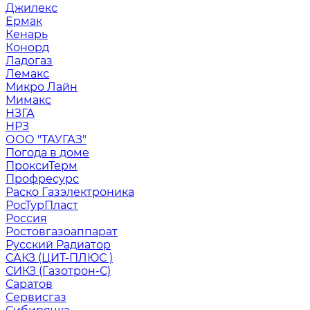
Джилекс
Ермак
Кенарь
Конорд
Ладогаз
Лемакс
Микро Лайн
Мимакс
НЗГА
НРЗ
ООО "ТАУГАЗ"
Погода в доме
ПроксиТерм
Профресурс
Раско Газэлектроника
РосТурПласт
Россия
Ростовгазоаппарат
Русский Радиатор
САКЗ (ЦИТ-ПЛЮС )
СИКЗ (Газотрон-С)
Саратов
Сервисгаз