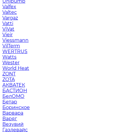
Unipump
Valfex
Valtec
Vargaz
Vatti
ViVat
Vieir
Viessmann
VilTerm
WERTRUS
Watts
Wester
World Heat
ZONT
ZOTA
АКВАТЕК
БАСТИОН
БелОМО
Бетар
Боринское
Варвара
Варяг
Везувий
Газдевайс