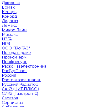
Джилекс
Ермак
Кенарь
Конорд
Ладогаз
Лемакс
Микро Лайн
Мимакс
НЗГА
НРЗ
ООО "ТАУГАЗ"
Погода в доме
ПроксиТерм
Профресурс
Раско Газэлектроника
РосТурПласт
Россия
Ростовгазоаппарат
Русский Радиатор
САКЗ (ЦИТ-ПЛЮС )
СИКЗ (Газотрон-С)
Саратов
Сервисгаз