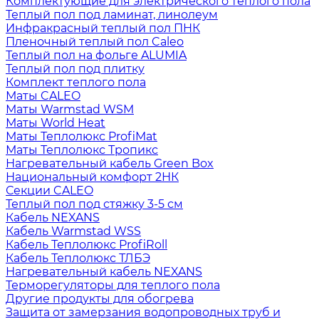
Комплектующие для электрического теплого пола
Теплый пол под ламинат, линолеум
Инфракрасный теплый пол ПНК
Пленочный теплый пол Caleo
Теплый пол на фольге ALUMIA
Теплый пол под плитку
Комплект теплого пола
Маты CALEO
Маты Warmstad WSM
Маты World Heat
Маты Теплолюкс ProfiMat
Маты Теплолюкс Тропикс
Нагревательный кабель Green Box
Национальный комфорт 2НК
Секции CALEO
Теплый пол под стяжку 3-5 см
Кабель NEXANS
Кабель Warmstad WSS
Кабель Теплолюкс ProfiRoll
Кабель Теплолюкс ТЛБЭ
Нагревательный кабель NEXANS
Терморегуляторы для теплого пола
Другие продукты для обогрева
Защита от замерзания водопроводных труб и