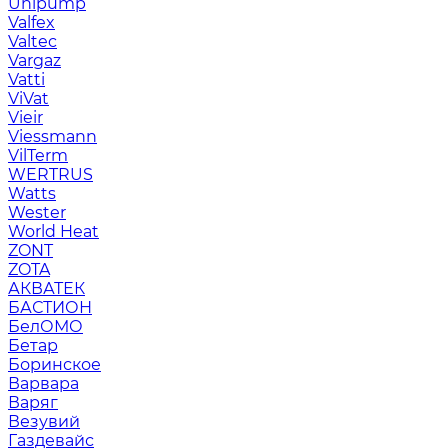
Unipump
Valfex
Valtec
Vargaz
Vatti
ViVat
Vieir
Viessmann
VilTerm
WERTRUS
Watts
Wester
World Heat
ZONT
ZOTA
АКВАТЕК
БАСТИОН
БелОМО
Бетар
Боринское
Варвара
Варяг
Везувий
Газдевайс