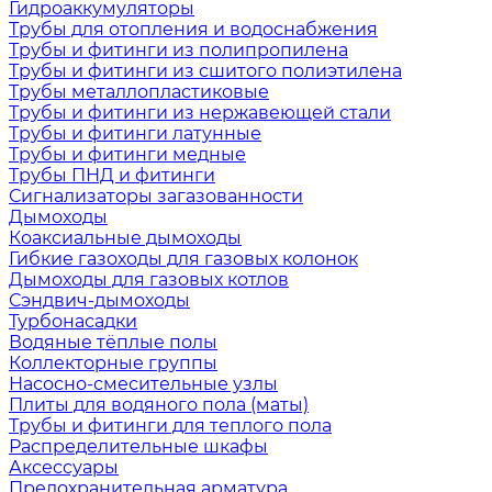
Гидроаккумуляторы
Трубы для отопления и водоснабжения
Трубы и фитинги из полипропилена
Трубы и фитинги из сшитого полиэтилена
Трубы металлопластиковые
Трубы и фитинги из нержавеющей стали
Трубы и фитинги латунные
Трубы и фитинги медные
Трубы ПНД и фитинги
Сигнализаторы загазованности
Дымоходы
Коаксиальные дымоходы
Гибкие газоходы для газовых колонок
Дымоходы для газовых котлов
Сэндвич-дымоходы
Турбонасадки
Водяные тёплые полы
Коллекторные группы
Насосно-смесительные узлы
Плиты для водяного пола (маты)
Трубы и фитинги для теплого пола
Распределительные шкафы
Аксессуары
Предохранительная арматура