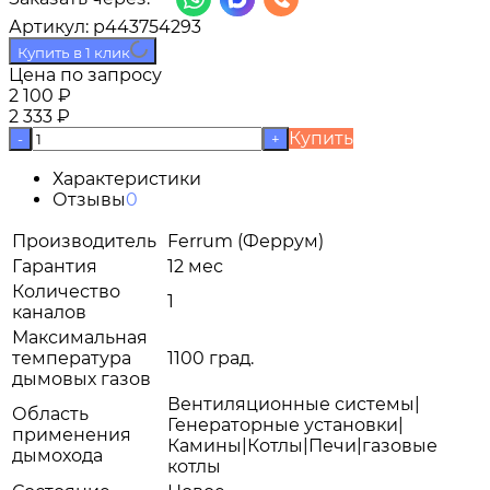
Артикул:
p443754293
Купить в 1 клик
Цена по запросу
2 100
₽
2 333
₽
Купить
-
+
Характеристики
Отзывы
0
Производитель
Ferrum (Феррум)
Гарантия
12 мес
Количество
1
каналов
Максимальная
температура
1100 град.
дымовых газов
Вентиляционные системы|
Область
Генераторные установки|
применения
Камины|Котлы|Печи|газовые
дымохода
котлы