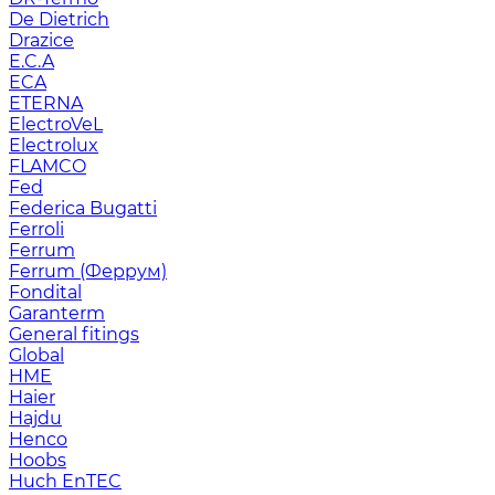
De Dietrich
Drazice
E.C.A
ECA
ETERNA
ElectroVeL
Electrolux
FLAMCO
Fed
Federica Bugatti
Ferroli
Ferrum
Ferrum (Феррум)
Fondital
Garanterm
General fitings
Global
HME
Haier
Hajdu
Henco
Hoobs
Huch EnTEC