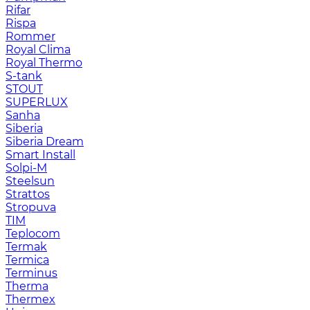
Rifar
Rispa
Rommer
Royal Clima
Royal Thermo
S-tank
STOUT
SUPERLUX
Sanha
Siberia
Siberia Dream
Smart Install
Solpi-M
Steelsun
Strattos
Stropuva
TIM
Teplocom
Termak
Termica
Terminus
Therma
Thermex