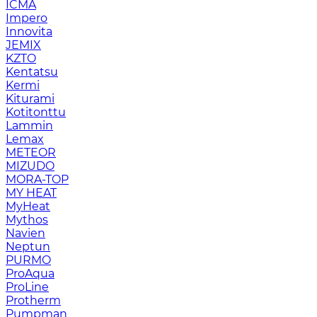
ICMA
Impero
Innovita
JEMIX
KZTO
Kentatsu
Kermi
Kiturami
Kotitonttu
Lammin
Lemax
METEOR
MIZUDO
MORA-TOP
MY HEAT
MyHeat
Mythos
Navien
Neptun
PURMO
ProAqua
ProLine
Protherm
Pumpman