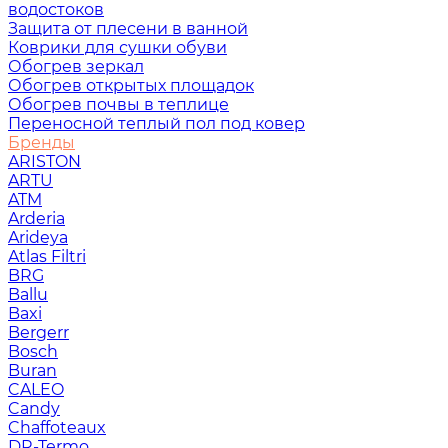
водостоков
Защита от плесени в ванной
Коврики для сушки обуви
Обогрев зеркал
Обогрев открытых площадок
Обогрев почвы в теплице
Переносной теплый пол под ковер
Бренды
ARISTON
ARTU
ATM
Arderia
Arideya
Atlas Filtri
BRG
Ballu
Baxi
Bergerr
Bosch
Buran
CALEO
Candy
Chaffoteaux
DR-Termo