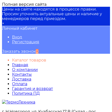
Полная версия сайта
Цены на сайте находятся в процессе правки.
Просим уточнять актуальные цены и наличие у
менеджеров перед приездом.
×
Личный кабинет
Вход
Регистрация
Заказать звонок
0
Каталог товаров
Главная
О компании
Контакты
Доставка
Оплата
Гарантия и возврат
Политика ПД
г. Н.Новгород, ул. Кузбасская,17 В (Склад - пос.