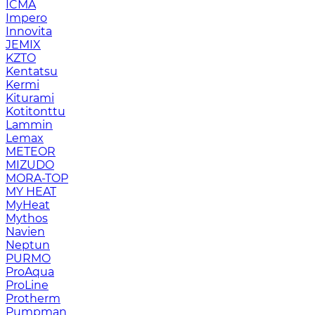
ICMA
Impero
Innovita
JEMIX
KZTO
Kentatsu
Kermi
Kiturami
Kotitonttu
Lammin
Lemax
METEOR
MIZUDO
MORA-TOP
MY HEAT
MyHeat
Mythos
Navien
Neptun
PURMO
ProAqua
ProLine
Protherm
Pumpman