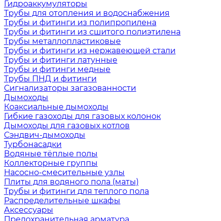
Гидроаккумуляторы
Трубы для отопления и водоснабжения
Трубы и фитинги из полипропилена
Трубы и фитинги из сшитого полиэтилена
Трубы металлопластиковые
Трубы и фитинги из нержавеющей стали
Трубы и фитинги латунные
Трубы и фитинги медные
Трубы ПНД и фитинги
Сигнализаторы загазованности
Дымоходы
Коаксиальные дымоходы
Гибкие газоходы для газовых колонок
Дымоходы для газовых котлов
Сэндвич-дымоходы
Турбонасадки
Водяные тёплые полы
Коллекторные группы
Насосно-смесительные узлы
Плиты для водяного пола (маты)
Трубы и фитинги для теплого пола
Распределительные шкафы
Аксессуары
Предохранительная арматура