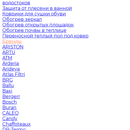
водостоков
Защита от плесени в ванной
Коврики для сушки обуви
Обогрев зеркал
Обогрев открытых площадок
Обогрев почвы в теплице
Переносной теплый пол под ковер
Бренды
ARISTON
ARTU
ATM
Arderia
Arideya
Atlas Filtri
BRG
Ballu
Baxi
Bergerr
Bosch
Buran
CALEO
Candy
Chaffoteaux
DR-Termo