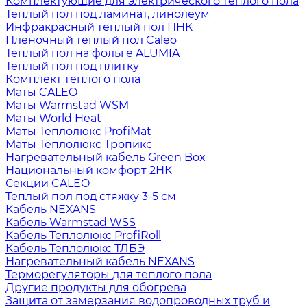
Комплектующие для электрического теплого пола
Теплый пол под ламинат, линолеум
Инфракрасный теплый пол ПНК
Пленочный теплый пол Caleo
Теплый пол на фольге ALUMIA
Теплый пол под плитку
Комплект теплого пола
Маты CALEO
Маты Warmstad WSM
Маты World Heat
Маты Теплолюкс ProfiMat
Маты Теплолюкс Тропикс
Нагревательный кабель Green Box
Национальный комфорт 2НК
Секции CALEO
Теплый пол под стяжку 3-5 см
Кабель NEXANS
Кабель Warmstad WSS
Кабель Теплолюкс ProfiRoll
Кабель Теплолюкс ТЛБЭ
Нагревательный кабель NEXANS
Терморегуляторы для теплого пола
Другие продукты для обогрева
Защита от замерзания водопроводных труб и