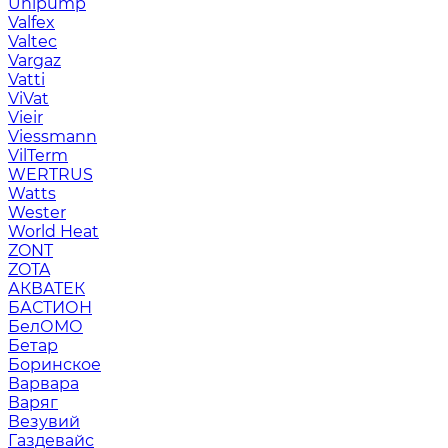
Unipump
Valfex
Valtec
Vargaz
Vatti
ViVat
Vieir
Viessmann
VilTerm
WERTRUS
Watts
Wester
World Heat
ZONT
ZOTA
АКВАТЕК
БАСТИОН
БелОМО
Бетар
Боринское
Варвара
Варяг
Везувий
Газдевайс