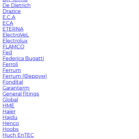
De Dietrich
Drazice
E.C.A
ECA
ETERNA
ElectroVeL
Electrolux
FLAMCO
Fed
Federica Bugatti
Ferroli
Ferrum
Ferrum (Феррум)
Fondital
Garanterm
General fitings
Global
HME
Haier
Hajdu
Henco
Hoobs
Huch EnTEC