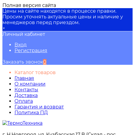
Полная версия сайта
Цены на сайте находятся в процессе правки.
Просим уточнять актуальные цены и наличие у
менеджеров перед приездом.
×
Личный кабинет
Вход
Регистрация
Заказать звонок
0
Каталог товаров
Главная
О компании
Контакты
Доставка
Оплата
Гарантия и возврат
Политика ПД
г. Н.Новгород, ул. Кузбасская,17 В (Склад - пос.