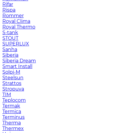
Rifar
Rispa
Rommer
Royal Clima
Royal Thermo
S-tank
STOUT
SUPERLUX
Sanha
Siberia
Siberia Dream
Smart Install
Solpi-M
Steelsun
Strattos
Stropuva
TIM
Teplocom
Termak
Termica
Terminus
Therma
Thermex