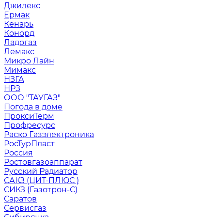
Джилекс
Ермак
Кенарь
Конорд
Ладогаз
Лемакс
Микро Лайн
Мимакс
НЗГА
НРЗ
ООО "ТАУГАЗ"
Погода в доме
ПроксиТерм
Профресурс
Раско Газэлектроника
РосТурПласт
Россия
Ростовгазоаппарат
Русский Радиатор
САКЗ (ЦИТ-ПЛЮС )
СИКЗ (Газотрон-С)
Саратов
Сервисгаз