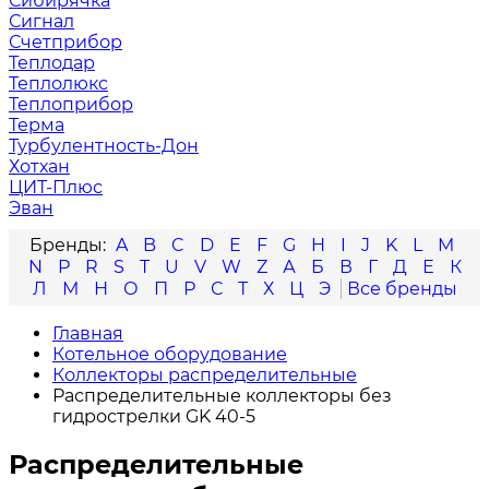
Сибирячка
Сигнал
Счетприбор
Теплодар
Теплолюкс
Теплоприбор
Терма
Турбулентность-Дон
Хотхан
ЦИТ-Плюс
Эван
A
B
C
D
E
F
G
H
I
J
K
L
M
N
P
R
S
T
U
V
W
Z
А
Б
В
Г
Д
Е
К
Л
М
Н
О
П
Р
С
Т
Х
Ц
Э
Главная
Котельное оборудование
Коллекторы распределительные
Распределительные коллекторы без
гидрострелки GK 40-5
Распределительные