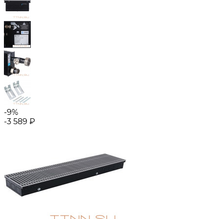
-9%
-3 589
₽