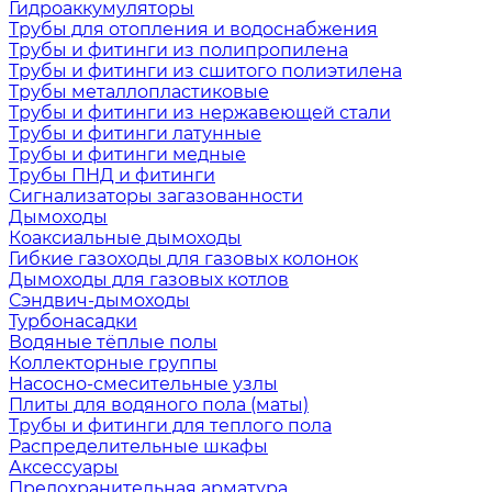
Гидроаккумуляторы
Трубы для отопления и водоснабжения
Трубы и фитинги из полипропилена
Трубы и фитинги из сшитого полиэтилена
Трубы металлопластиковые
Трубы и фитинги из нержавеющей стали
Трубы и фитинги латунные
Трубы и фитинги медные
Трубы ПНД и фитинги
Сигнализаторы загазованности
Дымоходы
Коаксиальные дымоходы
Гибкие газоходы для газовых колонок
Дымоходы для газовых котлов
Сэндвич-дымоходы
Турбонасадки
Водяные тёплые полы
Коллекторные группы
Насосно-смесительные узлы
Плиты для водяного пола (маты)
Трубы и фитинги для теплого пола
Распределительные шкафы
Аксессуары
Предохранительная арматура