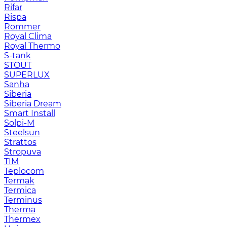
Rifar
Rispa
Rommer
Royal Clima
Royal Thermo
S-tank
STOUT
SUPERLUX
Sanha
Siberia
Siberia Dream
Smart Install
Solpi-M
Steelsun
Strattos
Stropuva
TIM
Teplocom
Termak
Termica
Terminus
Therma
Thermex