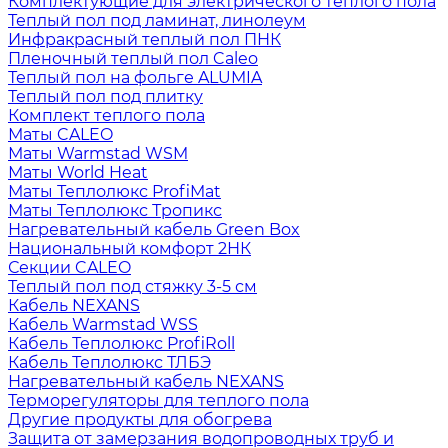
Комплектующие для электрического теплого пола
Теплый пол под ламинат, линолеум
Инфракрасный теплый пол ПНК
Пленочный теплый пол Caleo
Теплый пол на фольге ALUMIA
Теплый пол под плитку
Комплект теплого пола
Маты CALEO
Маты Warmstad WSM
Маты World Heat
Маты Теплолюкс ProfiMat
Маты Теплолюкс Тропикс
Нагревательный кабель Green Box
Национальный комфорт 2НК
Секции CALEO
Теплый пол под стяжку 3-5 см
Кабель NEXANS
Кабель Warmstad WSS
Кабель Теплолюкс ProfiRoll
Кабель Теплолюкс ТЛБЭ
Нагревательный кабель NEXANS
Терморегуляторы для теплого пола
Другие продукты для обогрева
Защита от замерзания водопроводных труб и