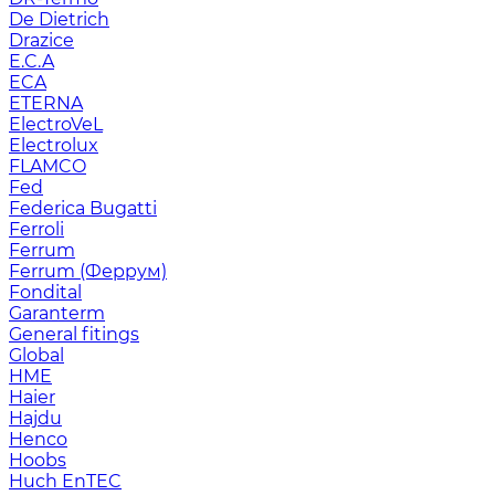
De Dietrich
Drazice
E.C.A
ECA
ETERNA
ElectroVeL
Electrolux
FLAMCO
Fed
Federica Bugatti
Ferroli
Ferrum
Ferrum (Феррум)
Fondital
Garanterm
General fitings
Global
HME
Haier
Hajdu
Henco
Hoobs
Huch EnTEC