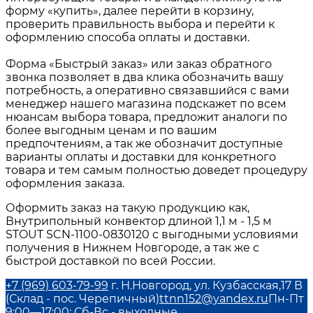
форму «купить», далее перейти в корзину,
проверить правильность выбора и перейти к
оформлению способа оплаты и доставки.
Форма «Быстрый заказ» или заказ обратного
звонка позволяет в два клика обозначить вашу
потребность, а оперативно связавшийся с вами
менеджер нашего магазина подскажет по всем
нюансам выбора товара, предложит аналоги по
более выгодным ценам и по вашим
предпочтениям, а так же обозначит доступные
варианты оплаты и доставки для конкретного
товара и тем самым полностью доведет процедуру
оформления заказа.
Оформить заказ на такую продукцию как,
Внутрипольный конвектор длиной 1,1 м - 1,5 м
STOUT SCN-1100-0830120 с выгодными условиями
получения в Нижнем Новгороде, а так же с
быстрой доставкой по всей России.
+7 (969) 603-79-99
г. Н.Новгород, ул. Кузбасская,17 В
(Склад - пос. Черепичный)
ttnn152@yandex.ru
Пн-Пт
9:00—17:00; Сб-Вс - выходные