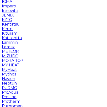
ICMA
Impero
Innovita
JEMIX
KZTO
Kentatsu
Kermi
Kiturami
Kotitonttu
Lammin
Lemax
METEOR
MIZUDO
MORA-TOP
MY HEAT
MyHeat
Mythos
Navien
Neptun
PURMO
ProAqua
ProLine
Protherm
Pumpman