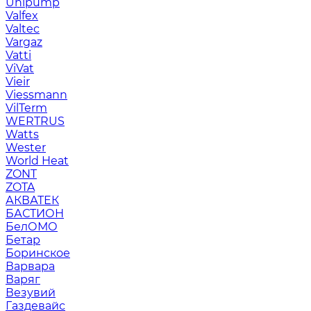
Unipump
Valfex
Valtec
Vargaz
Vatti
ViVat
Vieir
Viessmann
VilTerm
WERTRUS
Watts
Wester
World Heat
ZONT
ZOTA
АКВАТЕК
БАСТИОН
БелОМО
Бетар
Боринское
Варвара
Варяг
Везувий
Газдевайс