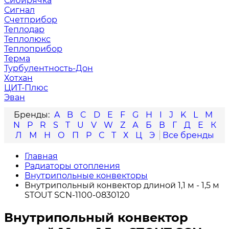
Сибирячка
Сигнал
Счетприбор
Теплодар
Теплолюкс
Теплоприбор
Терма
Турбулентность-Дон
Хотхан
ЦИТ-Плюс
Эван
A
B
C
D
E
F
G
H
I
J
K
L
M
N
P
R
S
T
U
V
W
Z
А
Б
В
Г
Д
Е
К
Л
М
Н
О
П
Р
С
Т
Х
Ц
Э
Главная
Радиаторы отопления
Внутрипольные конвекторы
Внутрипольный конвектор длиной 1,1 м - 1,5 м
STOUT SCN-1100-0830120
Внутрипольный конвектор