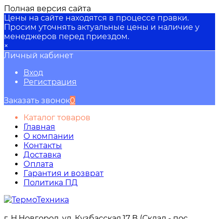
Полная версия сайта
Цены на сайте находятся в процессе правки.
Просим уточнять актуальные цены и наличие у
менеджеров перед приездом.
×
Личный кабинет
Вход
Регистрация
Заказать звонок
0
Каталог товаров
Главная
О компании
Контакты
Доставка
Оплата
Гарантия и возврат
Политика ПД
г. Н.Новгород, ул. Кузбасская,17 В (Склад - пос.