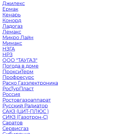
Джилекс
Ермак
Кенарь
Конорд
Ладогаз
Лемакс
Микро Лайн
Мимакс
НЗГА
НРЗ
ООО "ТАУГАЗ"
Погода в доме
ПроксиТерм
Профресурс
Раско Газэлектроника
РосТурПласт
Россия
Ростовгазоаппарат
Русский Радиатор
САКЗ (ЦИТ-ПЛЮС )
СИКЗ (Газотрон-С)
Саратов
Сервисгаз