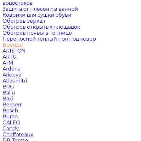
водостоков
Защита от плесени в ванной
Коврики для сушки обуви
Обогрев зеркал
Обогрев открытых площадок
Обогрев почвы в теплице
Переносной теплый пол под ковер
Бренды
ARISTON
ARTU
ATM
Arderia
Arideya
Atlas Filtri
BRG
Ballu
Baxi
Bergerr
Bosch
Buran
CALEO
Candy
Chaffoteaux
DR-Termo