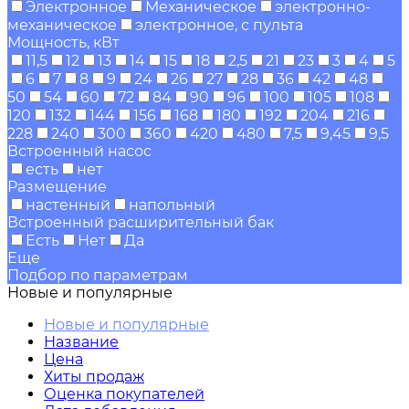
Электронное
Механическое
электронно-
механическое
электронное, с пульта
Мощность, кВт
11,5
12
13
14
15
18
2,5
21
23
3
4
5
6
7
8
9
24
26
27
28
36
42
48
50
54
60
72
84
90
96
100
105
108
120
132
144
156
168
180
192
204
216
228
240
300
360
420
480
7,5
9,45
9,5
Встроенный насос
есть
нет
Размещение
настенный
напольный
Встроенный расширительный бак
Есть
Нет
Да
Еще
Подбор по параметрам
Новые и популярные
Новые и популярные
Название
Цена
Хиты продаж
Оценка покупателей