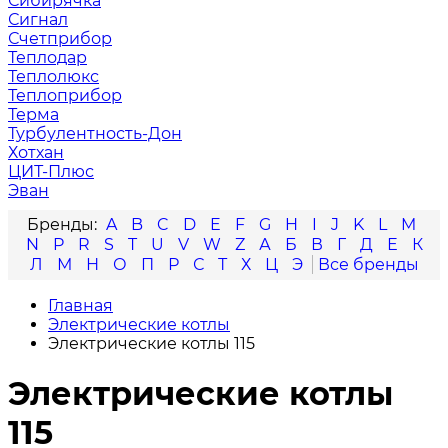
Сибирячка
Сигнал
Счетприбор
Теплодар
Теплолюкс
Теплоприбор
Терма
Турбулентность-Дон
Хотхан
ЦИТ-Плюс
Эван
A
B
C
D
E
F
G
H
I
J
K
L
M
N
P
R
S
T
U
V
W
Z
А
Б
В
Г
Д
Е
К
Л
М
Н
О
П
Р
С
Т
Х
Ц
Э
Главная
Электрические котлы
Электрические котлы 115
Электрические котлы
115