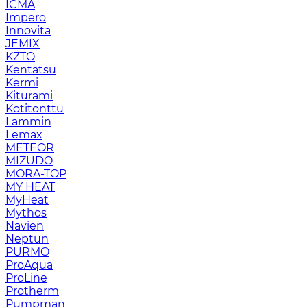
ICMA
Impero
Innovita
JEMIX
KZTO
Kentatsu
Kermi
Kiturami
Kotitonttu
Lammin
Lemax
METEOR
MIZUDO
MORA-TOP
MY HEAT
MyHeat
Mythos
Navien
Neptun
PURMO
ProAqua
ProLine
Protherm
Pumpman