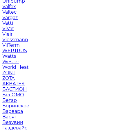
Unipump
Valfex
Valtec
Vargaz
Vatti
ViVat
Vieir
Viessmann
VilTerm
WERTRUS
Watts
Wester
World Heat
ZONT
ZOTA
АКВАТЕК
БАСТИОН
БелОМО
Бетар
Боринское
Варвара
Варяг
Везувий
Газдевайс