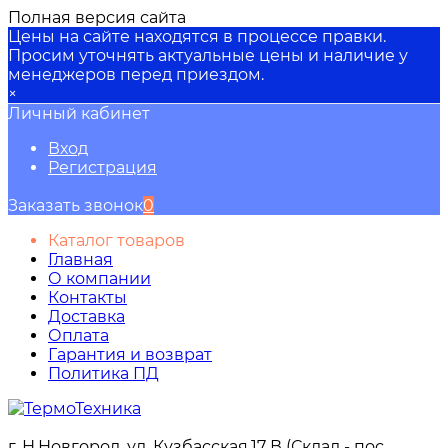
Полная версия сайта
Цены на сайте находятся в процессе правки.
Просим уточнять актуальные цены и наличие у
менеджеров перед приездом.
×
Личный кабинет
Вход
Регистрация
Заказать звонок
0
Каталог товаров
Главная
О компании
Контакты
Доставка
Оплата
Гарантия и возврат
Политика ПД
г. Н.Новгород, ул. Кузбасская,17 В (Склад - пос.