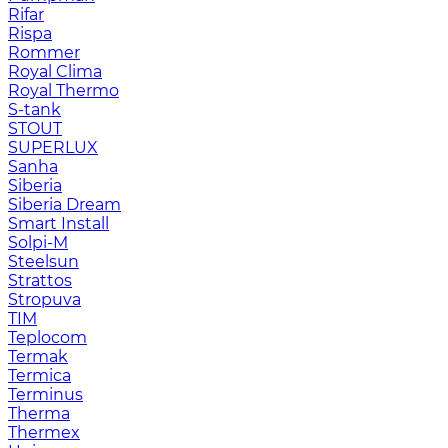
Rifar
Rispa
Rommer
Royal Clima
Royal Thermo
S-tank
STOUT
SUPERLUX
Sanha
Siberia
Siberia Dream
Smart Install
Solpi-M
Steelsun
Strattos
Stropuva
TIM
Teplocom
Termak
Termica
Terminus
Therma
Thermex