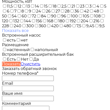
Мощность, кВт
11,5
12
13
14
15
18
2,5
21
23
3
4
5
6
7
8
9
24
26
27
28
36
42
48
50
54
60
72
84
90
96
100
105
108
120
132
144
156
168
180
192
204
216
228
240
300
360
420
480
7,5
9,45
9,5
Показать все
Встроенный насос
есть
нет
Размещение
настенный
напольный
Встроенный расширительный бак
Есть
Нет
Да
Показать
Очистить
Заказать обратный звонок
Номер телефона*
Email
Ваше имя
Комментарий