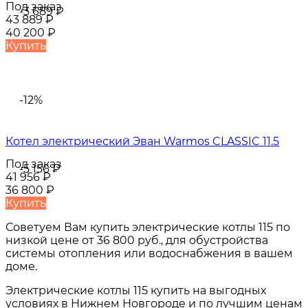
Под заказ
-3 689
₽
43 889
₽
40 200
₽
Купить
-12%
Котел электрический Эван Warmos CLASSIC 11.5
Под заказ
-5 156
₽
41 956
₽
36 800
₽
Купить
Советуем Вам купить
электрические котлы 115
по
низкой цене от
36 800 руб.
, для обустройства
системы отопления или водоснабжения в вашем
доме.
Электрические котлы 115
купить на выгодных
условиях в
Нижнем Новгороде и по лучшим ценам