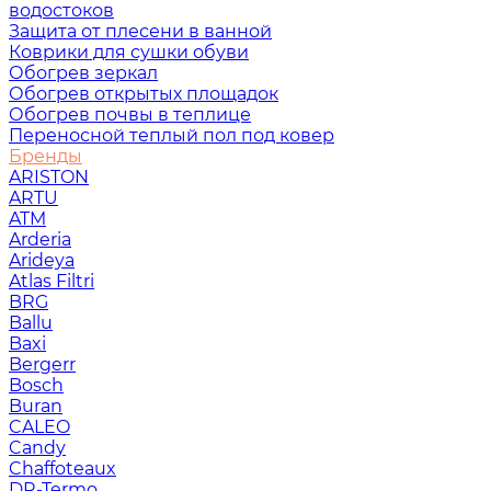
водостоков
Защита от плесени в ванной
Коврики для сушки обуви
Обогрев зеркал
Обогрев открытых площадок
Обогрев почвы в теплице
Переносной теплый пол под ковер
Бренды
ARISTON
ARTU
ATM
Arderia
Arideya
Atlas Filtri
BRG
Ballu
Baxi
Bergerr
Bosch
Buran
CALEO
Candy
Chaffoteaux
DR-Termo