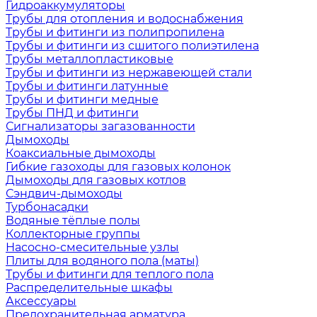
Гидроаккумуляторы
Трубы для отопления и водоснабжения
Трубы и фитинги из полипропилена
Трубы и фитинги из сшитого полиэтилена
Трубы металлопластиковые
Трубы и фитинги из нержавеющей стали
Трубы и фитинги латунные
Трубы и фитинги медные
Трубы ПНД и фитинги
Сигнализаторы загазованности
Дымоходы
Коаксиальные дымоходы
Гибкие газоходы для газовых колонок
Дымоходы для газовых котлов
Сэндвич-дымоходы
Турбонасадки
Водяные тёплые полы
Коллекторные группы
Насосно-смесительные узлы
Плиты для водяного пола (маты)
Трубы и фитинги для теплого пола
Распределительные шкафы
Аксессуары
Предохранительная арматура