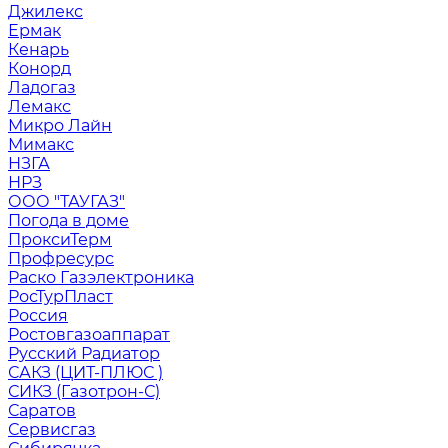
Джилекс
Ермак
Кенарь
Конорд
Ладогаз
Лемакс
Микро Лайн
Мимакс
НЗГА
НРЗ
ООО "ТАУГАЗ"
Погода в доме
ПроксиТерм
Профресурс
Раско Газэлектроника
РосТурПласт
Россия
Ростовгазоаппарат
Русский Радиатор
САКЗ (ЦИТ-ПЛЮС )
СИКЗ (Газотрон-С)
Саратов
Сервисгаз