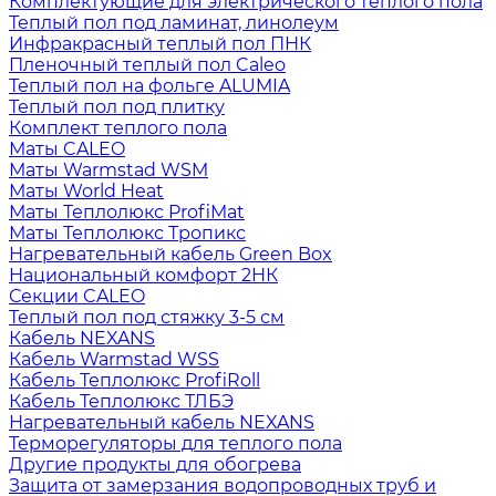
Комплектующие для электрического теплого пола
Теплый пол под ламинат, линолеум
Инфракрасный теплый пол ПНК
Пленочный теплый пол Caleo
Теплый пол на фольге ALUMIA
Теплый пол под плитку
Комплект теплого пола
Маты CALEO
Маты Warmstad WSM
Маты World Heat
Маты Теплолюкс ProfiMat
Маты Теплолюкс Тропикс
Нагревательный кабель Green Box
Национальный комфорт 2НК
Секции CALEO
Теплый пол под стяжку 3-5 см
Кабель NEXANS
Кабель Warmstad WSS
Кабель Теплолюкс ProfiRoll
Кабель Теплолюкс ТЛБЭ
Нагревательный кабель NEXANS
Терморегуляторы для теплого пола
Другие продукты для обогрева
Защита от замерзания водопроводных труб и