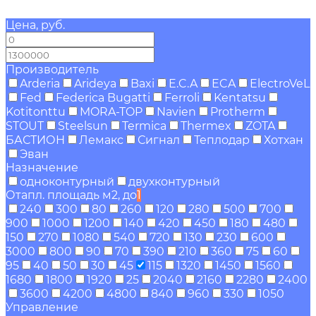
Цена, руб.
—
Производитель
Arderia
Arideya
Baxi
E.C.A
ECA
ElectroVeL
Fed
Federica Bugatti
Ferroli
Kentatsu
Kotitonttu
MORA-TOP
Navien
Protherm
STOUT
Steelsun
Termica
Thermex
ZOTA
БАСТИОН
Лемакс
Сигнал
Теплодар
Хотхан
Эван
Назначение
одноконтурный
двухконтурный
Отапл. площадь м2, до
1
240
300
80
260
120
280
500
700
900
1000
1200
140
420
450
180
480
150
270
1080
540
720
130
230
600
3000
800
90
70
390
210
360
75
60
95
40
50
30
45
115
1320
1450
1560
1680
1800
1920
25
2040
2160
2280
2400
3600
4200
4800
840
960
330
1050
Управление