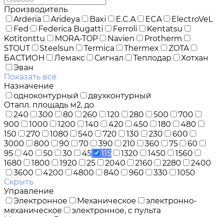
Производитель
Arderia
Arideya
Baxi
E.C.A
ECA
ElectroVeL
Fed
Federica Bugatti
Ferroli
Kentatsu
Kotitonttu
MORA-TOP
Navien
Protherm
STOUT
Steelsun
Termica
Thermex
ZOTA
БАСТИОН
Лемакс
Сигнал
Теплодар
Хотхан
Эван
Показать все
Назначение
одноконтурный
двухконтурный
Отапл. площадь м2, до
240
300
80
260
120
280
500
700
900
1000
1200
140
420
450
180
480
150
270
1080
540
720
130
230
600
3000
800
90
70
390
210
360
75
60
95
40
50
30
45
115
1320
1450
1560
1680
1800
1920
25
2040
2160
2280
2400
3600
4200
4800
840
960
330
1050
Скрыть
Управление
Электронное
Механическое
электронно-
механическое
электронное, с пульта