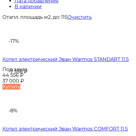
Дата добавления
В наличии
Отапл. площадь м2, до:
115
Очистить
-17%
Котел электрический Эван Warmos STANDART 11.5
Под заказ
-7 556
₽
44 556
₽
37 000
₽
Купить
-8%
Котел электрический Эван Warmos COMFORT 11.5