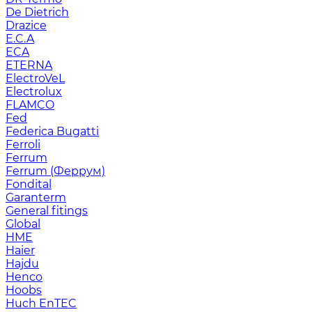
De Dietrich
Drazice
E.C.A
ECA
ETERNA
ElectroVeL
Electrolux
FLAMCO
Fed
Federica Bugatti
Ferroli
Ferrum
Ferrum (Феррум)
Fondital
Garanterm
General fitings
Global
HME
Haier
Hajdu
Henco
Hoobs
Huch EnTEC