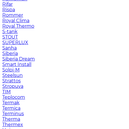
Rifar
Rispa
Rommer
Royal Clima
Royal Thermo
S-tank
STOUT
SUPERLUX
Sanha
Siberia
Siberia Dream
Smart Install
Solpi-M
Steelsun
Strattos
Stropuva
TIM
Teplocom
Termak
Termica
Terminus
Therma
Thermex