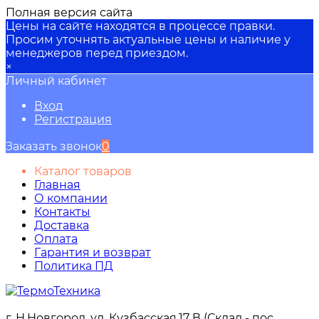
Полная версия сайта
Цены на сайте находятся в процессе правки.
Просим уточнять актуальные цены и наличие у
менеджеров перед приездом.
×
Личный кабинет
Вход
Регистрация
Заказать звонок
0
Каталог товаров
Главная
О компании
Контакты
Доставка
Оплата
Гарантия и возврат
Политика ПД
г. Н.Новгород, ул. Кузбасская,17 В (Склад - пос.