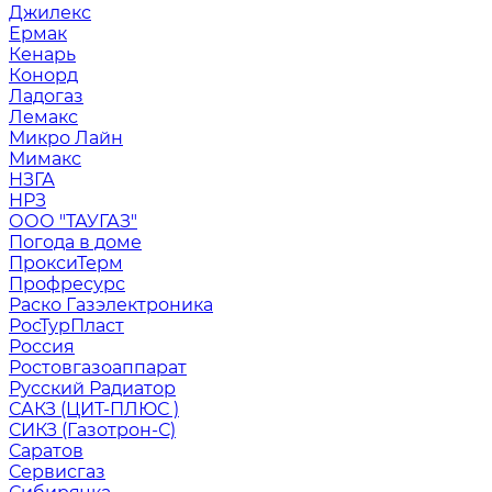
Джилекс
Ермак
Кенарь
Конорд
Ладогаз
Лемакс
Микро Лайн
Мимакс
НЗГА
НРЗ
ООО "ТАУГАЗ"
Погода в доме
ПроксиТерм
Профресурс
Раско Газэлектроника
РосТурПласт
Россия
Ростовгазоаппарат
Русский Радиатор
САКЗ (ЦИТ-ПЛЮС )
СИКЗ (Газотрон-С)
Саратов
Сервисгаз