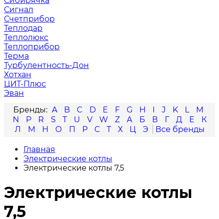
Сибирячка
Сигнал
Счетприбор
Теплодар
Теплолюкс
Теплоприбор
Терма
Турбулентность-Дон
Хотхан
ЦИТ-Плюс
Эван
A
B
C
D
E
F
G
H
I
J
K
L
M
N
P
R
S
T
U
V
W
Z
А
Б
В
Г
Д
Е
К
Л
М
Н
О
П
Р
С
Т
Х
Ц
Э
Главная
Электрические котлы
Электрические котлы 7,5
Электрические котлы
7,5