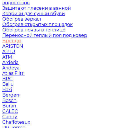
водостоков
Защита от плесени в ванной
Коврики для сушки обуви
Обогрев зеркал
Обогрев открытых площадок
Обогрев почвы в теплице
Переносной теплый пол под ковер
Бренды
ARISTON
ARTU
ATM
Arderia
Arideya
Atlas Filtri
BRG
Ballu
Baxi
Bergerr
Bosch
Buran
CALEO
Candy
Chaffoteaux
DR-Termo