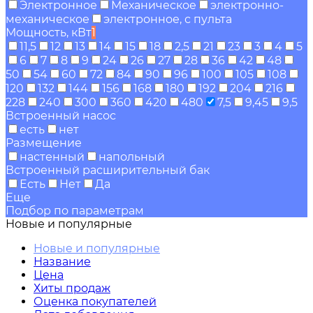
Электронное
Механическое
электронно-
механическое
электронное, с пульта
Мощность, кВт
1
11,5
12
13
14
15
18
2,5
21
23
3
4
5
6
7
8
9
24
26
27
28
36
42
48
50
54
60
72
84
90
96
100
105
108
120
132
144
156
168
180
192
204
216
228
240
300
360
420
480
7,5
9,45
9,5
Встроенный насос
есть
нет
Размещение
настенный
напольный
Встроенный расширительный бак
Есть
Нет
Да
Еще
Подбор по параметрам
Новые и популярные
Новые и популярные
Название
Цена
Хиты продаж
Оценка покупателей