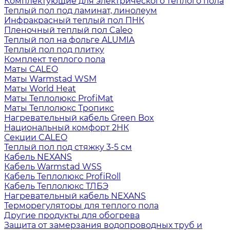
Комплектующие для электрического теплого пола
Теплый пол под ламинат, линолеум
Инфракрасный теплый пол ПНК
Пленочный теплый пол Caleo
Теплый пол на фольге ALUMIA
Теплый пол под плитку
Комплект теплого пола
Маты CALEO
Маты Warmstad WSM
Маты World Heat
Маты Теплолюкс ProfiMat
Маты Теплолюкс Тропикс
Нагревательный кабель Green Box
Национальный комфорт 2НК
Секции CALEO
Теплый пол под стяжку 3-5 см
Кабель NEXANS
Кабель Warmstad WSS
Кабель Теплолюкс ProfiRoll
Кабель Теплолюкс ТЛБЭ
Нагревательный кабель NEXANS
Терморегуляторы для теплого пола
Другие продукты для обогрева
Защита от замерзания водопроводных труб и