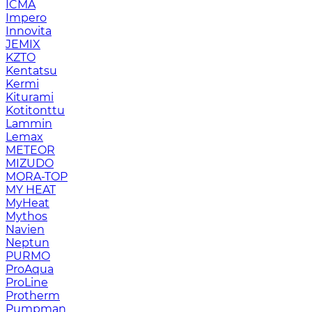
ICMA
Impero
Innovita
JEMIX
KZTO
Kentatsu
Kermi
Kiturami
Kotitonttu
Lammin
Lemax
METEOR
MIZUDO
MORA-TOP
MY HEAT
MyHeat
Mythos
Navien
Neptun
PURMO
ProAqua
ProLine
Protherm
Pumpman