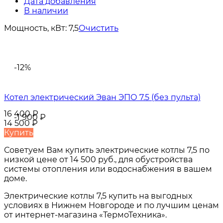
Дата добавления
В наличии
Мощность, кВт:
7,5
Очистить
-12%
Котел электрический Эван ЭПО 7.5 (без пульта)
16 400
₽
-1 900
₽
14 500
₽
Купить
Советуем Вам купить
электрические котлы 7,5
по
низкой цене от
14 500 руб.
, для обустройства
системы отопления или водоснабжения в вашем
доме.
Электрические котлы 7,5
купить на выгодных
условиях в
Нижнем Новгороде и по лучшим ценам
от интернет-магазина «ТермоТехника».