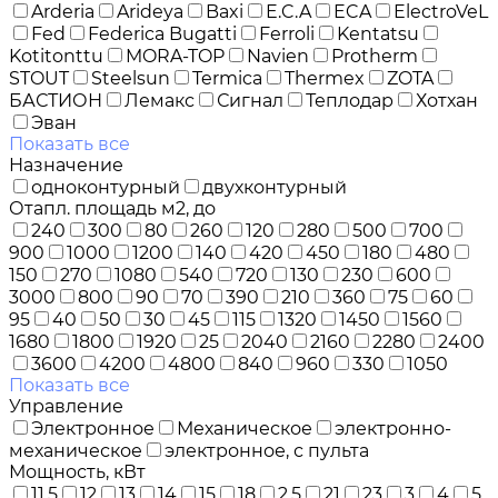
Arderia
Arideya
Baxi
E.C.A
ECA
ElectroVeL
Fed
Federica Bugatti
Ferroli
Kentatsu
Kotitonttu
MORA-TOP
Navien
Protherm
STOUT
Steelsun
Termica
Thermex
ZOTA
БАСТИОН
Лемакс
Сигнал
Теплодар
Хотхан
Эван
Показать все
Назначение
одноконтурный
двухконтурный
Отапл. площадь м2, до
240
300
80
260
120
280
500
700
900
1000
1200
140
420
450
180
480
150
270
1080
540
720
130
230
600
3000
800
90
70
390
210
360
75
60
95
40
50
30
45
115
1320
1450
1560
1680
1800
1920
25
2040
2160
2280
2400
3600
4200
4800
840
960
330
1050
Показать все
Управление
Электронное
Механическое
электронно-
механическое
электронное, с пульта
Мощность, кВт
11,5
12
13
14
15
18
2,5
21
23
3
4
5