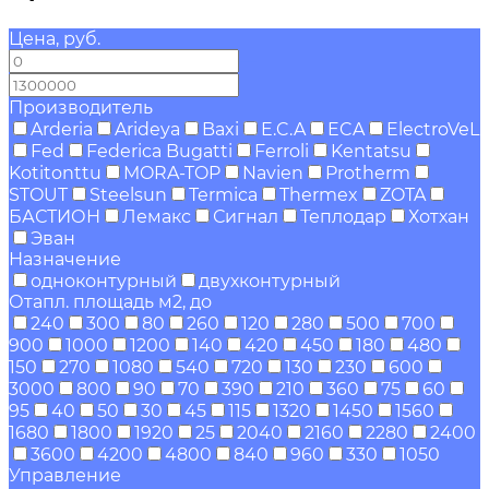
Цена, руб.
—
Производитель
Arderia
Arideya
Baxi
E.C.A
ECA
ElectroVeL
Fed
Federica Bugatti
Ferroli
Kentatsu
Kotitonttu
MORA-TOP
Navien
Protherm
STOUT
Steelsun
Termica
Thermex
ZOTA
БАСТИОН
Лемакс
Сигнал
Теплодар
Хотхан
Эван
Назначение
одноконтурный
двухконтурный
Отапл. площадь м2, до
240
300
80
260
120
280
500
700
900
1000
1200
140
420
450
180
480
150
270
1080
540
720
130
230
600
3000
800
90
70
390
210
360
75
60
95
40
50
30
45
115
1320
1450
1560
1680
1800
1920
25
2040
2160
2280
2400
3600
4200
4800
840
960
330
1050
Управление