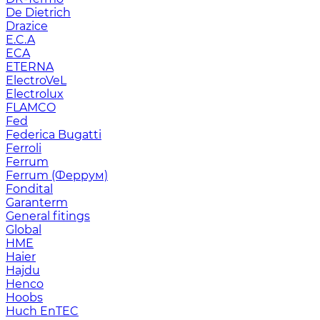
De Dietrich
Drazice
E.C.A
ECA
ETERNA
ElectroVeL
Electrolux
FLAMCO
Fed
Federica Bugatti
Ferroli
Ferrum
Ferrum (Феррум)
Fondital
Garanterm
General fitings
Global
HME
Haier
Hajdu
Henco
Hoobs
Huch EnTEC