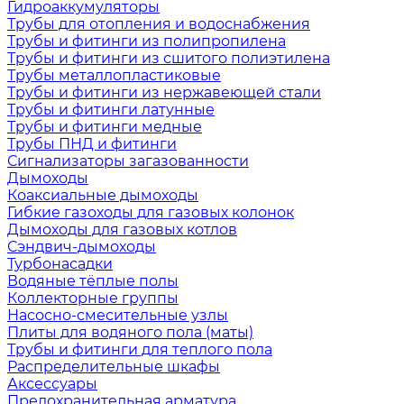
Гидроаккумуляторы
Трубы для отопления и водоснабжения
Трубы и фитинги из полипропилена
Трубы и фитинги из сшитого полиэтилена
Трубы металлопластиковые
Трубы и фитинги из нержавеющей стали
Трубы и фитинги латунные
Трубы и фитинги медные
Трубы ПНД и фитинги
Сигнализаторы загазованности
Дымоходы
Коаксиальные дымоходы
Гибкие газоходы для газовых колонок
Дымоходы для газовых котлов
Сэндвич-дымоходы
Турбонасадки
Водяные тёплые полы
Коллекторные группы
Насосно-смесительные узлы
Плиты для водяного пола (маты)
Трубы и фитинги для теплого пола
Распределительные шкафы
Аксессуары
Предохранительная арматура