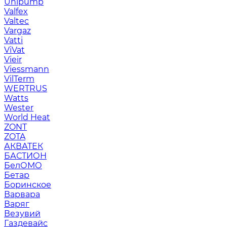
Unipump
Valfex
Valtec
Vargaz
Vatti
ViVat
Vieir
Viessmann
VilTerm
WERTRUS
Watts
Wester
World Heat
ZONT
ZOTA
АКВАТЕК
БАСТИОН
БелОМО
Бетар
Боринское
Варвара
Варяг
Везувий
Газдевайс