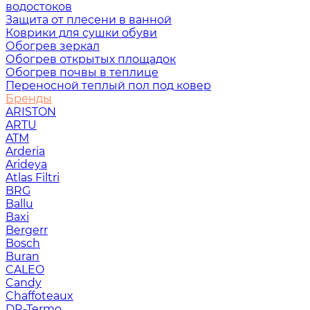
водостоков
Защита от плесени в ванной
Коврики для сушки обуви
Обогрев зеркал
Обогрев открытых площадок
Обогрев почвы в теплице
Переносной теплый пол под ковер
Бренды
ARISTON
ARTU
ATM
Arderia
Arideya
Atlas Filtri
BRG
Ballu
Baxi
Bergerr
Bosch
Buran
CALEO
Candy
Chaffoteaux
DR-Termo