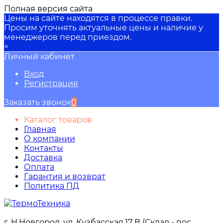
Полная версия сайта
Цены на сайте находятся в процессе правки.
Просим уточнять актуальные цены и наличие у
менеджеров перед приездом.
×
Личный кабинет
Вход
Регистрация
Заказать звонок
0
Каталог товаров
Главная
О компании
Контакты
Доставка
Оплата
Гарантия и возврат
Политика ПД
г. Н.Новгород, ул. Кузбасская,17 В (Склад - пос.