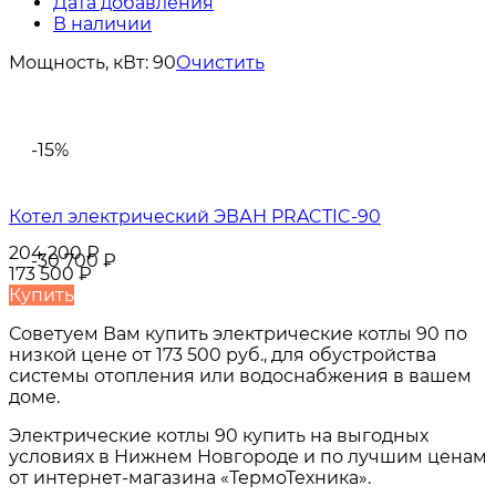
Дата добавления
В наличии
Мощность, кВт:
90
Очистить
-15%
Котел электрический ЭВАН PRACTIC-90
204 200
₽
-30 700
₽
173 500
₽
Купить
Советуем Вам купить
электрические котлы 90
по
низкой цене от
173 500 руб.
, для обустройства
системы отопления или водоснабжения в вашем
доме.
Электрические котлы 90
купить на выгодных
условиях в
Нижнем Новгороде и по лучшим ценам
от интернет-магазина «ТермоТехника».