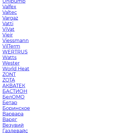
Unipump
Valfex
Valtec
Vargaz
Vatti
ViVat
Vieir
Viessmann
VilTerm
WERTRUS
Watts
Wester
World Heat
ZONT
ZOTA
АКВАТЕК
БАСТИОН
БелОМО
Бетар
Боринское
Варвара
Варяг
Везувий
Газдевайс