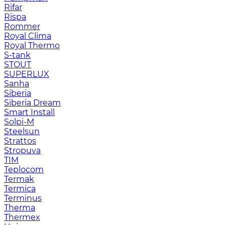
Rifar
Rispa
Rommer
Royal Clima
Royal Thermo
S-tank
STOUT
SUPERLUX
Sanha
Siberia
Siberia Dream
Smart Install
Solpi-M
Steelsun
Strattos
Stropuva
TIM
Teplocom
Termak
Termica
Terminus
Therma
Thermex