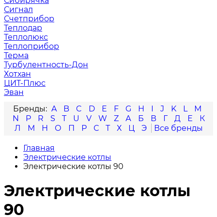
Сибирячка
Сигнал
Счетприбор
Теплодар
Теплолюкс
Теплоприбор
Терма
Турбулентность-Дон
Хотхан
ЦИТ-Плюс
Эван
A
B
C
D
E
F
G
H
I
J
K
L
M
N
P
R
S
T
U
V
W
Z
А
Б
В
Г
Д
Е
К
Л
М
Н
О
П
Р
С
Т
Х
Ц
Э
Главная
Электрические котлы
Электрические котлы 90
Электрические котлы
90