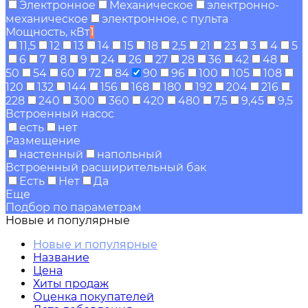
Электронное
Механическое
электронно-
механическое
электронное, с пульта
Мощность, кВт
1
11,5
12
13
14
15
18
2,5
21
23
3
4
5
6
7
8
9
24
26
27
28
36
42
48
50
54
60
72
84
90
96
100
105
108
120
132
144
156
168
180
192
204
216
228
240
300
360
420
480
7,5
9,45
9,5
Встроенный насос
есть
нет
Размещение
настенный
напольный
Встроенный расширительный бак
Есть
Нет
Да
Еще
Подбор по параметрам
Новые и популярные
Новые и популярные
Название
Цена
Хиты продаж
Оценка покупателей