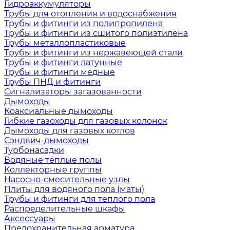
Гидроаккумуляторы
Трубы для отопления и водоснабжения
Трубы и фитинги из полипропилена
Трубы и фитинги из сшитого полиэтилена
Трубы металлопластиковые
Трубы и фитинги из нержавеющей стали
Трубы и фитинги латунные
Трубы и фитинги медные
Трубы ПНД и фитинги
Сигнализаторы загазованности
Дымоходы
Коаксиальные дымоходы
Гибкие газоходы для газовых колонок
Дымоходы для газовых котлов
Сэндвич-дымоходы
Турбонасадки
Водяные тёплые полы
Коллекторные группы
Насосно-смесительные узлы
Плиты для водяного пола (маты)
Трубы и фитинги для теплого пола
Распределительные шкафы
Аксессуары
Предохранительная арматура