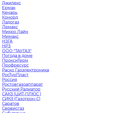
Джилекс
Ермак
Кенарь
Конорд
Ладогаз
Лемакс
Микро Лайн
Мимакс
НЗГА
НРЗ
ООО "ТАУГАЗ"
Погода в доме
ПроксиТерм
Профресурс
Раско Газэлектроника
РосТурПласт
Россия
Ростовгазоаппарат
Русский Радиатор
САКЗ (ЦИТ-ПЛЮС )
СИКЗ (Газотрон-С)
Саратов
Сервисгаз