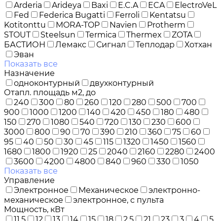
Arderia
Arideya
Baxi
E.C.A
ECA
ElectroVeL
Fed
Federica Bugatti
Ferroli
Kentatsu
Kotitonttu
MORA-TOP
Navien
Protherm
STOUT
Steelsun
Termica
Thermex
ZOTA
БАСТИОН
Лемакс
Сигнал
Теплодар
Хотхан
Эван
Показать все
Назначение
одноконтурный
двухконтурный
Отапл. площадь м2, до
240
300
80
260
120
280
500
700
900
1000
1200
140
420
450
180
480
150
270
1080
540
720
130
230
600
3000
800
90
70
390
210
360
75
60
95
40
50
30
45
115
1320
1450
1560
1680
1800
1920
25
2040
2160
2280
2400
3600
4200
4800
840
960
330
1050
Показать все
Управление
Электронное
Механическое
электронно-
механическое
электронное, с пульта
Мощность, кВт
11,5
12
13
14
15
18
2,5
21
23
3
4
5