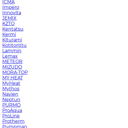
ICMA
Impero
Innovita
JEMIX
KZTO
Kentatsu
Kermi
Kiturami
Kotitonttu
Lammin
Lemax
METEOR
MIZUDO
MORA-TOP
MY HEAT
MyHeat
Mythos
Navien
Neptun
PURMO
ProAqua
ProLine
Protherm
Pumpman