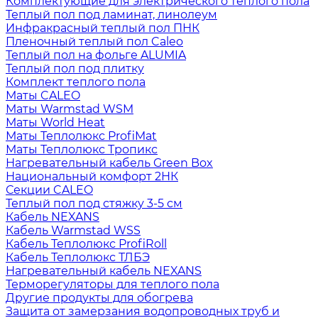
Комплектующие для электрического теплого пола
Теплый пол под ламинат, линолеум
Инфракрасный теплый пол ПНК
Пленочный теплый пол Caleo
Теплый пол на фольге ALUMIA
Теплый пол под плитку
Комплект теплого пола
Маты CALEO
Маты Warmstad WSM
Маты World Heat
Маты Теплолюкс ProfiMat
Маты Теплолюкс Тропикс
Нагревательный кабель Green Box
Национальный комфорт 2НК
Секции CALEO
Теплый пол под стяжку 3-5 см
Кабель NEXANS
Кабель Warmstad WSS
Кабель Теплолюкс ProfiRoll
Кабель Теплолюкс ТЛБЭ
Нагревательный кабель NEXANS
Терморегуляторы для теплого пола
Другие продукты для обогрева
Защита от замерзания водопроводных труб и