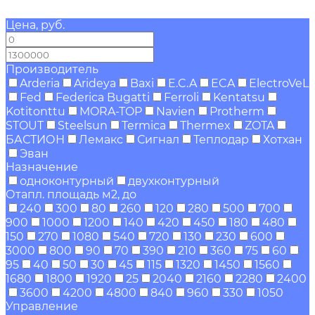
Цена, руб.
—
Производитель
Arderia
Arideya
Baxi
E.C.A
ECA
ElectroVeL
Fed
Federica Bugatti
Ferroli
Kentatsu
Kotitonttu
MORA-TOP
Navien
Protherm
STOUT
Steelsun
Termica
Thermex
ZOTA
БАСТИОН
Лемакс
Сигнал
Теплодар
Хотхан
Эван
Назначение
одноконтурный
двухконтурный
Отапл. площадь м2, до
240
300
80
260
120
280
500
700
900
1000
1200
140
420
450
180
480
150
270
1080
540
720
130
230
600
3000
800
90
70
390
210
360
75
60
95
40
50
30
45
115
1320
1450
1560
1680
1800
1920
25
2040
2160
2280
2400
3600
4200
4800
840
960
330
1050
Управление