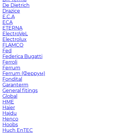
De Dietrich
Drazice
E.C.A
ECA
ETERNA
ElectroVeL
Electrolux
FLAMCO
Fed
Federica Bugatti
Ferroli
Ferrum
Ferrum (Феррум)
Fondital
Garanterm
General fitings
Global
HME
Haier
Hajdu
Henco
Hoobs
Huch EnTEC