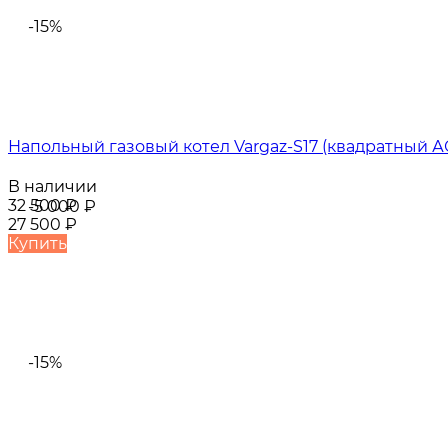
-15%
Напольный газовый котел Vargaz-S17 (квадратный АО
В наличии
32 500
₽
-5 000
₽
27 500
₽
Купить
-15%