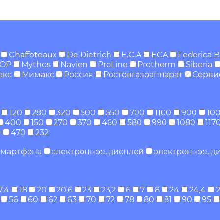
Chaffoteaux
De Dietrich
E.C.A
ECA
Federica B
TOP
Mythos
Navien
ProLine
Protherm
Siberia
акс
Мимакс
Россия
Ростовгазоаппарат
Серви
120
280
320
500
550
700
1100
900
10
400
150
270
370
460
580
990
1080
117
0
470
232
 смартфона
электронное, дисплей
электронное, ди
7,4
18
20
20,6
23
23,2
6
7
8
24
24,4
2
56
60
62
63
70
72
78
80
81
90
95