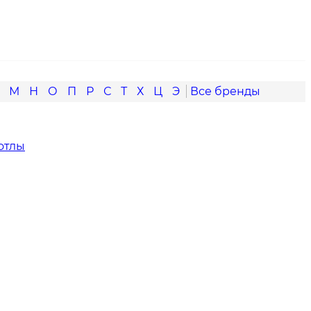
М
Н
О
П
Р
С
Т
Х
Ц
Э
отлы