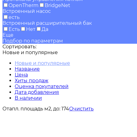
OpenTherm
BridgeNet
Встроенный насос
есть
Встроенный расширительный бак
Есть
Нет
Да
Еще
Подбор по параметрам
Сортировать:
Новые и популярные
Новые и популярные
Название
Цена
Хиты продаж
Оценка покупателей
Дата добавления
В наличии
Отапл. площадь м2, до:
174
Очистить