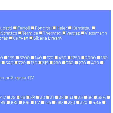
ugatti
Ferroli
Fondital
Haier
Kentatsu
Strattos
Termica
Thermex
Vargaz
Viessmann
сгаз
Сигнал
Siberia Dream
00
169
3200
140
170
450
1250
2000
180
0
540
720
130
315
290
780
230
490
сплей, пульт ДУ
4,7
25
28
29
30
31
32
33
35
36
36,6
99
100
108
117
125
180
220
320
48,6