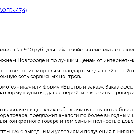
АОГВк-17,4)
ене от
27 500 руб.
, для обустройства системы отопл
ижнем Новгороде и по лучшим ценам от интернет-ма
и соответствие мировым стандартам для всей своей 
омную сеть сервисных центров.
ермоТехника» или форму «Быстрый заказ». Заказ офо
на форму «купить», далее перейти в корзину, прове
а позволяет в два клика обозначить вашу потребнос
ора товара, предложит аналоги по более выгодным ц
для конкретного товара и тем самым полностью дов
отлы 174
с выгодными условиями получения в
Нижне